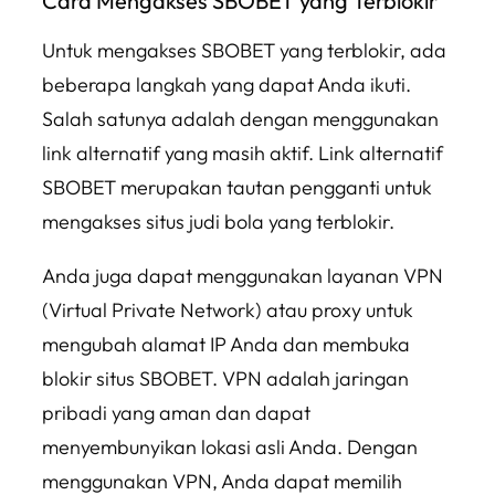
Cara Mengakses SBOBET yang Terblokir
Untuk mengakses SBOBET yang terblokir, ada
beberapa langkah yang dapat Anda ikuti.
Salah satunya adalah dengan menggunakan
link alternatif yang masih aktif. Link alternatif
SBOBET merupakan tautan pengganti untuk
mengakses situs judi bola yang terblokir.
Anda juga dapat menggunakan layanan VPN
(Virtual Private Network) atau proxy untuk
mengubah alamat IP Anda dan membuka
blokir situs SBOBET. VPN adalah jaringan
pribadi yang aman dan dapat
menyembunyikan lokasi asli Anda. Dengan
menggunakan VPN, Anda dapat memilih