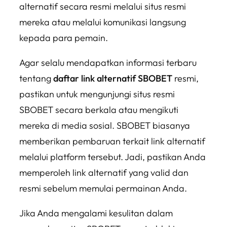
alternatif secara resmi melalui situs resmi
mereka atau melalui komunikasi langsung
kepada para pemain.
Agar selalu mendapatkan informasi terbaru
tentang
daftar link alternatif SBOBET
resmi,
pastikan untuk mengunjungi situs resmi
SBOBET secara berkala atau mengikuti
mereka di media sosial. SBOBET biasanya
memberikan pembaruan terkait link alternatif
melalui platform tersebut. Jadi, pastikan Anda
memperoleh link alternatif yang valid dan
resmi sebelum memulai permainan Anda.
Jika Anda mengalami kesulitan dalam