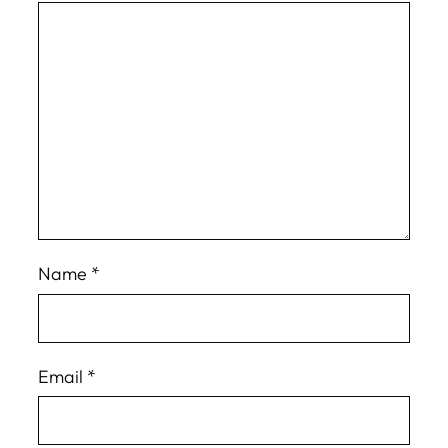
Name
*
Email
*