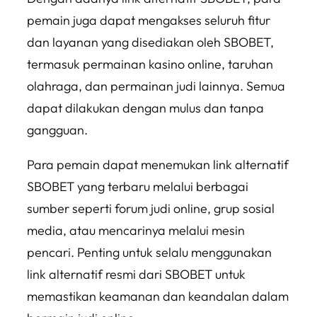
pemain juga dapat mengakses seluruh fitur
dan layanan yang disediakan oleh SBOBET,
termasuk permainan kasino online, taruhan
olahraga, dan permainan judi lainnya. Semua
dapat dilakukan dengan mulus dan tanpa
gangguan.
Para pemain dapat menemukan link alternatif
SBOBET yang terbaru melalui berbagai
sumber seperti forum judi online, grup sosial
media, atau mencarinya melalui mesin
pencari. Penting untuk selalu menggunakan
link alternatif resmi dari SBOBET untuk
memastikan keamanan dan keandalan dalam