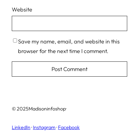
Website
Save my name, email, and website in this
browser for the next time I comment.
© 2025
Madisoninfoshop
·
LinkedIn
·
Instagram
·
Facebook