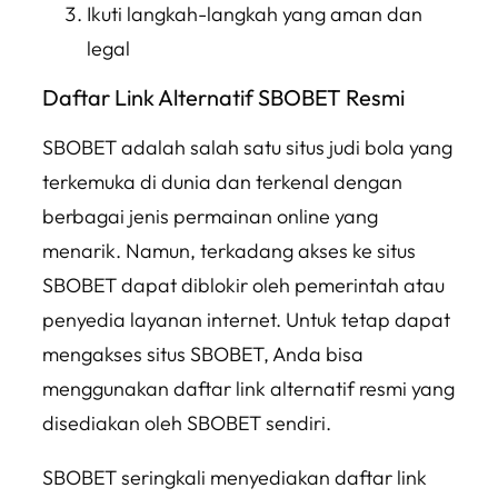
Ikuti langkah-langkah yang aman dan
legal
Daftar Link Alternatif SBOBET Resmi
SBOBET adalah salah satu situs judi bola yang
terkemuka di dunia dan terkenal dengan
berbagai jenis permainan online yang
menarik. Namun, terkadang akses ke situs
SBOBET dapat diblokir oleh pemerintah atau
penyedia layanan internet. Untuk tetap dapat
mengakses situs SBOBET, Anda bisa
menggunakan daftar link alternatif resmi yang
disediakan oleh SBOBET sendiri.
SBOBET seringkali menyediakan daftar link