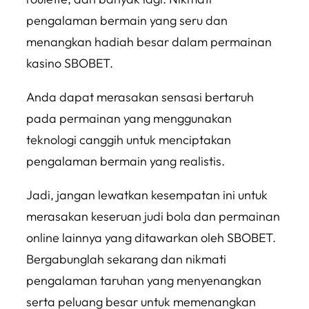
pengalaman bermain yang seru dan
menangkan hadiah besar dalam permainan
kasino SBOBET.
Anda dapat merasakan sensasi bertaruh
pada permainan yang menggunakan
teknologi canggih untuk menciptakan
pengalaman bermain yang realistis.
Jadi, jangan lewatkan kesempatan ini untuk
merasakan keseruan judi bola dan permainan
online lainnya yang ditawarkan oleh SBOBET.
Bergabunglah sekarang dan nikmati
pengalaman taruhan yang menyenangkan
serta peluang besar untuk memenangkan