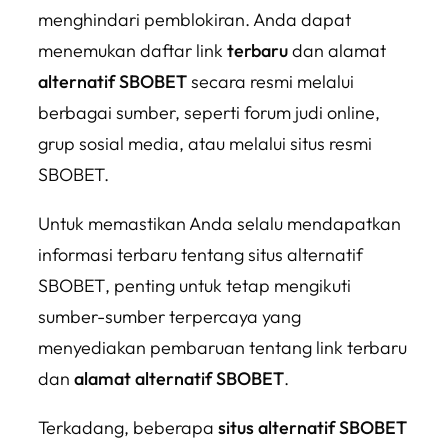
menghindari pemblokiran. Anda dapat
menemukan daftar link
terbaru
dan alamat
alternatif SBOBET
secara resmi melalui
berbagai sumber, seperti forum judi online,
grup sosial media, atau melalui situs resmi
SBOBET.
Untuk memastikan Anda selalu mendapatkan
informasi terbaru tentang
situs alternatif
SBOBET
, penting untuk tetap mengikuti
sumber-sumber terpercaya yang
menyediakan pembaruan tentang link terbaru
dan
alamat alternatif SBOBET
.
Terkadang, beberapa
situs alternatif SBOBET