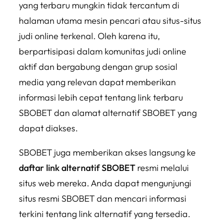
yang terbaru mungkin tidak tercantum di
halaman utama mesin pencari atau situs-situs
judi online terkenal. Oleh karena itu,
berpartisipasi dalam komunitas judi online
aktif dan bergabung dengan grup sosial
media yang relevan dapat memberikan
informasi lebih cepat tentang
link terbaru
SBOBET
dan
alamat alternatif SBOBET
yang
dapat diakses.
SBOBET juga memberikan akses langsung ke
daftar link alternatif SBOBET
resmi melalui
situs web mereka. Anda dapat mengunjungi
situs resmi SBOBET dan mencari informasi
terkini tentang link alternatif yang tersedia.