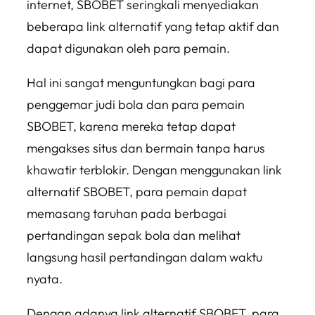
internet, SBOBET seringkali menyediakan
beberapa link alternatif yang tetap aktif dan
dapat digunakan oleh para pemain.
Hal ini sangat menguntungkan bagi para
penggemar judi bola dan para pemain
SBOBET, karena mereka tetap dapat
mengakses situs dan bermain tanpa harus
khawatir terblokir. Dengan menggunakan link
alternatif SBOBET, para pemain dapat
memasang taruhan pada berbagai
pertandingan sepak bola dan melihat
langsung hasil pertandingan dalam waktu
nyata.
Dengan adanya link alternatif SBOBET, para