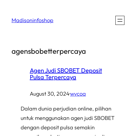
Skip
to
Madisoninfoshop
content
agensbobetterpercaya
Agen Judi SBOBET Deposit
Pulsa Terpercaya
August 30, 2024
·
wvcoa
Dalam dunia perjudian online, pilihan
untuk menggunakan agen judi SBOBET
dengan deposit pulsa semakin