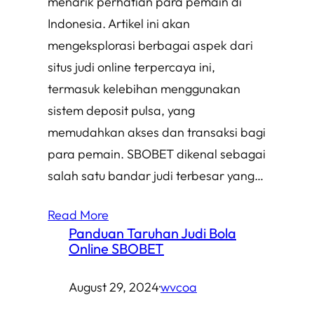
menarik perhatian para pemain di
Indonesia. Artikel ini akan
mengeksplorasi berbagai aspek dari
situs judi online terpercaya ini,
termasuk kelebihan menggunakan
sistem deposit pulsa, yang
memudahkan akses dan transaksi bagi
para pemain. SBOBET dikenal sebagai
salah satu bandar judi terbesar yang…
Read More
Panduan Taruhan Judi Bola
Online SBOBET
August 29, 2024
·
wvcoa