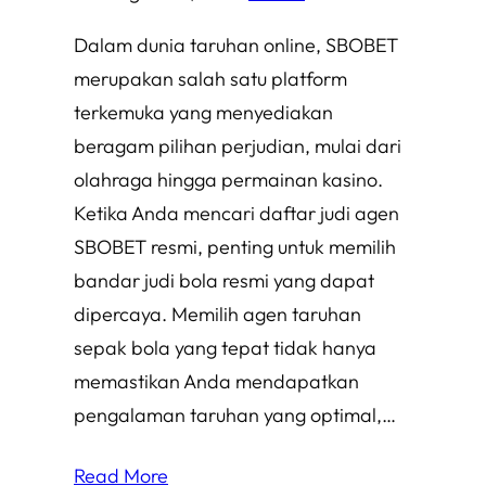
Dalam dunia taruhan online, SBOBET
merupakan salah satu platform
terkemuka yang menyediakan
beragam pilihan perjudian, mulai dari
olahraga hingga permainan kasino.
Ketika Anda mencari daftar judi agen
SBOBET resmi, penting untuk memilih
bandar judi bola resmi yang dapat
dipercaya. Memilih agen taruhan
sepak bola yang tepat tidak hanya
memastikan Anda mendapatkan
pengalaman taruhan yang optimal,…
Read More