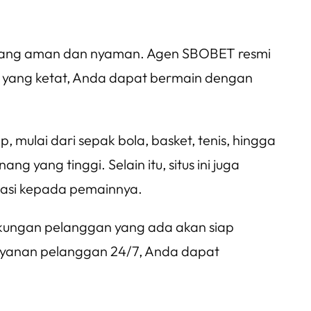
yang aman dan nyaman. Agen SBOBET resmi
i yang ketat, Anda dapat bermain dengan
 mulai dari sepak bola, basket, tenis, hingga
 yang tinggi. Selain itu, situs ini juga
riasi kepada pemainnya.
kungan pelanggan yang ada akan siap
ayanan pelanggan 24/7, Anda dapat