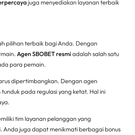
terpercaya
juga menyediakan layanan terbaik
h pilihan terbaik bagi Anda. Dengan
rmain.
Agen SBOBET resmi
adalah salah satu
pada para pemain.
harus dipertimbangkan. Dengan agen
tunduk pada regulasi yang ketat. Hal ini
aya.
miliki tim layanan pelanggan yang
. Anda juga dapat menikmati berbagai bonus