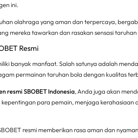
en ini.
taruhan olahraga yang aman dan terpercaya, berg
yang mereka tawarkan dan rasakan sensasi taruha
OBET Resmi
liki banyak manfaat. Salah satunya adalah menda
agam permainan taruhan bola dengan kualitas ter
en resmi SBOBET Indonesia
, Anda juga akan men
gi kepentingan para pemain, menjaga kerahasiaan d
BOBET resmi memberikan rasa aman dan nyaman 