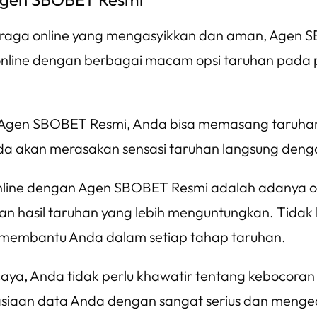
aga online yang mengasyikkan dan aman, Agen SBOB
nline dengan berbagai macam opsi taruhan pada 
Agen SBOBET Resmi, Anda bisa memasang taruhan p
Anda akan merasakan sensasi taruhan langsung deng
online dengan Agen SBOBET Resmi adalah adanya o
 hasil taruhan yang lebih menguntungkan. Tidak 
 membantu Anda dalam setiap tahap taruhan.
ya, Anda tidak perlu khawatir tentang kebocoran 
asiaan data Anda dengan sangat serius dan meng