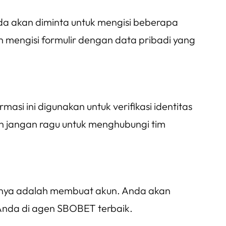
da akan diminta untuk mengisi beberapa
n mengisi formulir dengan data pribadi yang
si ini digunakan untuk verifikasi identitas
n jangan ragu untuk menghubungi tim
jutnya adalah membuat akun. Anda akan
nda di agen SBOBET terbaik.