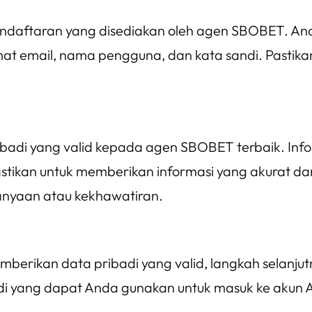
endaftaran yang disediakan oleh agen SBOBET. An
mat email, nama pengguna, dan kata sandi. Pastika
adi yang valid kepada agen SBOBET terbaik. Informa
ikan untuk memberikan informasi yang akurat da
anyaan atau kekhawatiran.
emberikan data pribadi yang valid, langkah selan
 yang dapat Anda gunakan untuk masuk ke akun A