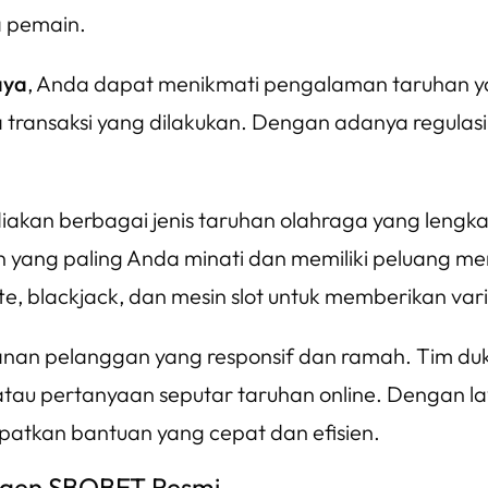
 pemain.
aya
, Anda dapat menikmati pengalaman taruhan 
transaksi yang dilakukan. Dengan adanya regulas
akan berbagai jenis taruhan olahraga yang lengkap,
yang paling Anda minati dan memiliki peluang menang
te, blackjack, dan mesin slot untuk memberikan va
nan pelanggan yang responsif dan ramah. Tim du
au pertanyaan seputar taruhan online. Dengan l
tkan bantuan yang cepat dan efisien.
Agen SBOBET Resmi