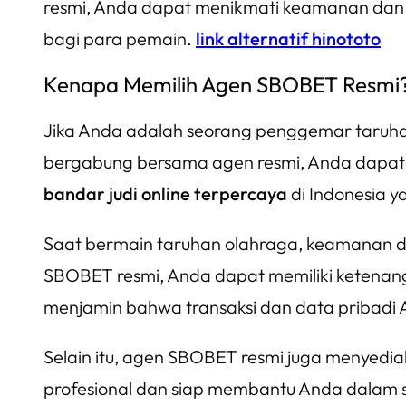
resmi, Anda dapat menikmati keamanan dan
bagi para pemain.
link alternatif hinototo
Kenapa Memilih Agen SBOBET Resmi
Jika Anda adalah seorang penggemar taruhan
bergabung bersama agen resmi, Anda dapa
bandar judi online terpercaya
di Indonesia y
Saat bermain taruhan olahraga, keamanan 
SBOBET resmi, Anda dapat memiliki ketenangan
menjamin bahwa transaksi dan data pribadi
Selain itu, agen SBOBET resmi juga menyedia
profesional dan siap membantu Anda dalam 