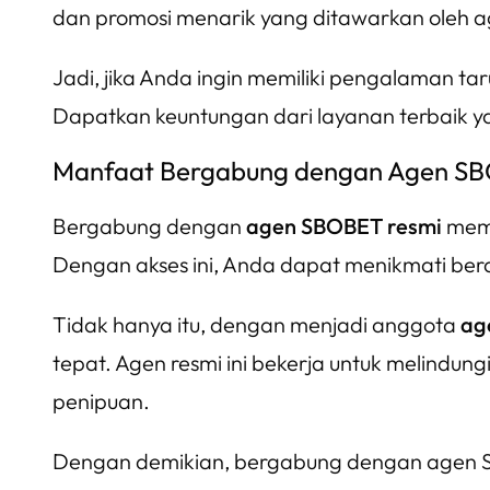
dan promosi menarik yang ditawarkan oleh ag
Jadi, jika Anda ingin memiliki pengalaman 
Dapatkan keuntungan dari layanan terbaik 
Manfaat Bergabung dengan Agen SB
Bergabung dengan
agen SBOBET resmi
memi
Dengan akses ini, Anda dapat menikmati ber
Tidak hanya itu, dengan menjadi anggota
ag
tepat. Agen resmi ini bekerja untuk melindun
penipuan.
Dengan demikian, bergabung dengan agen S