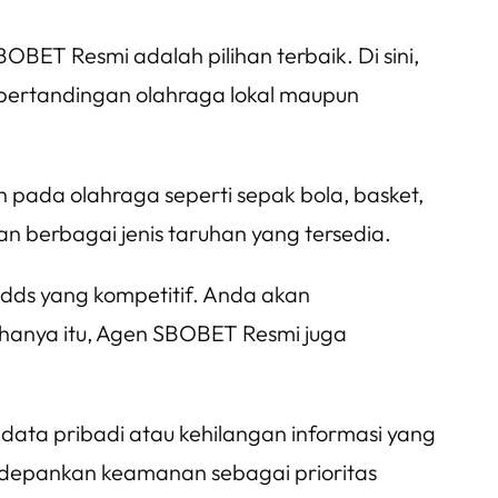
ET Resmi adalah pilihan terbaik. Di sini,
pertandingan olahraga lokal maupun
ada olahraga seperti sepak bola, basket,
an berbagai jenis taruhan yang tersedia.
dds yang kompetitif. Anda akan
hanya itu, Agen SBOBET Resmi juga
data pribadi atau kehilangan informasi yang
edepankan keamanan sebagai prioritas