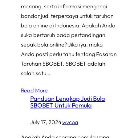
menang, serta informasi mengenai
bandar judi terpercaya untuk taruhan
bola online di Indonesia. Apakah Anda
suka bertaruh pada pertandingan
sepak bola online? Jika iya, maka
Anda pasti perlu tahu tentang Pasaran
Taruhan SBOBET. SBOBET adalah
salah satu…
Read More
Panduan Lengkap Judi Bola
SBOBET Untuk Pemula
July 17, 2024
·
wvcoa
Apakah Anda seorang pemula yang