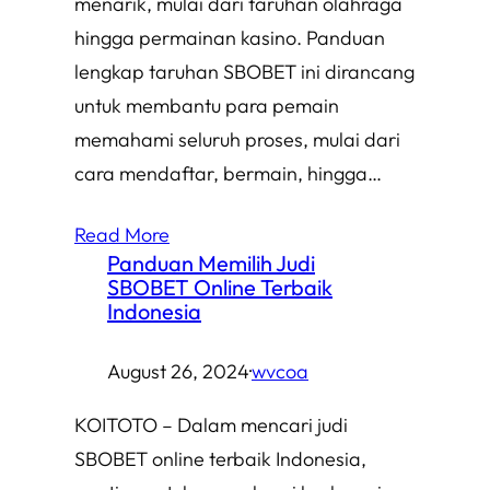
menarik, mulai dari taruhan olahraga
hingga permainan kasino. Panduan
lengkap taruhan SBOBET ini dirancang
untuk membantu para pemain
memahami seluruh proses, mulai dari
cara mendaftar, bermain, hingga…
Read More
Panduan Memilih Judi
SBOBET Online Terbaik
Indonesia
August 26, 2024
·
wvcoa
KOITOTO – Dalam mencari judi
SBOBET online terbaik Indonesia,