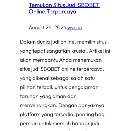
Temukan Situs Judi SBOBET
Online Terpercaya
August 24, 2024
·
wvcoa
Dalam dunia judi online, memilih situs
yang tepat sangatlah krusial. Artikel ini
akan membantu Anda menemukan
situs judi SBOBET online terpercaya,
yang dikenal sebagai salah satu
pilihan terbaik untuk pengalaman
taruhan yang aman dan
menyenangkan. Dengan banyaknya
platform yang tersedia, penting bagi
pemain untuk memilih bandar judi