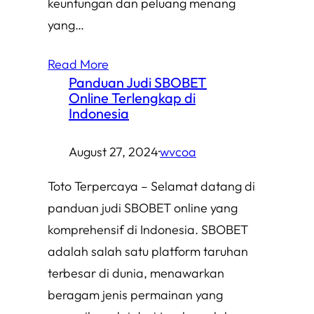
keuntungan dan peluang menang
yang…
Read More
Panduan Judi SBOBET
Online Terlengkap di
Indonesia
August 27, 2024
·
wvcoa
Toto Terpercaya – Selamat datang di
panduan judi SBOBET online yang
komprehensif di Indonesia. SBOBET
adalah salah satu platform taruhan
terbesar di dunia, menawarkan
beragam jenis permainan yang