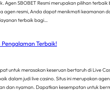
baik. Agen SBOBET Resmi merupakan pilihan terbai
ma agen resmi, Anda dapat menikmati keamanan 
 layanan terbaik bagi…
– Pengalaman Terbaik!
epat untuk merasakan keseruan bertaruh di Live C
k dalam judi live casino. Situs ini merupakan age
 dan nyaman. Dapatkan kesempatan untuk bermain 