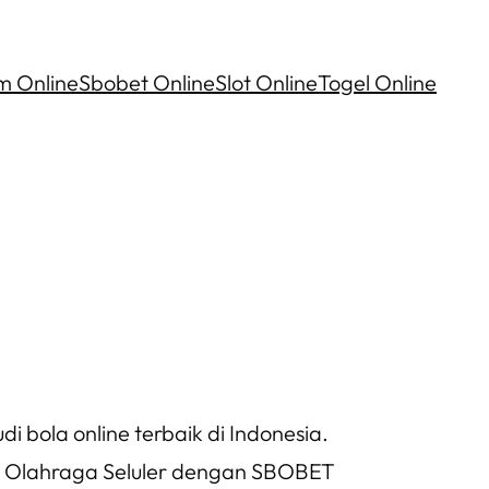
m Online
Sbobet Online
Slot Online
Togel Online
 bola online terbaik di Indonesia.
n Olahraga Seluler dengan SBOBET