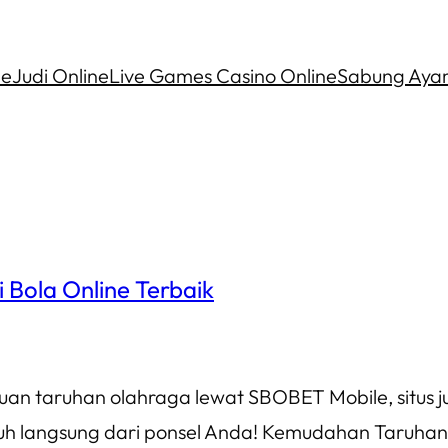
ne
Judi Online
Live Games Casino Online
Sabung Aya
 Bola Online Terbaik
an taruhan olahraga lewat SBOBET Mobile, situs judi
uh langsung dari ponsel Anda! Kemudahan Taruha