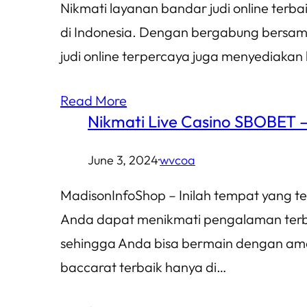
Nikmati layanan bandar judi online ter
di Indonesia. Dengan bergabung bersa
judi online terpercaya juga menyediakan
Read More
Nikmati Live Casino SBOBET 
June 3, 2024
·
wvcoa
MadisonInfoShop – Inilah tempat yang t
Anda dapat menikmati pengalaman terbai
sehingga Anda bisa bermain dengan aman
baccarat terbaik hanya di…