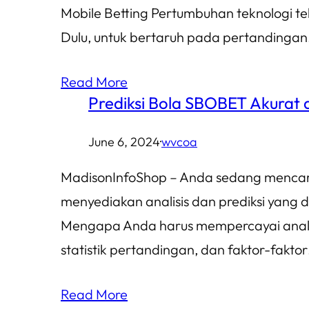
Mobile Betting Pertumbuhan teknologi t
Dulu, untuk bertaruh pada pertandinga
Read More
Prediksi Bola SBOBET Akurat 
June 6, 2024
·
wvcoa
MadisonInfoShop – Anda sedang mencari 
menyediakan analisis dan prediksi yan
Mengapa Anda harus mempercayai analisis
statistik pertandingan, dan faktor-fakto
Read More