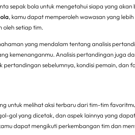
inta sepak bola untuk mengetahui siapa yang akan
bola
, kamu dapat memperoleh wawasan yang lebih 
oleh setiap tim.
mahaman yang mendalam tentang analisis pertan
ang kemenanganmu. Analisis pertandingan juga 
tik pertandingan sebelumnya, kondisi pemain, dan 
g untuk melihat aksi terbaru dari tim-tim favorit
n, gol-gol yang dicetak, dan aspek lainnya yang 
i, kamu dapat mengikuti perkembangan tim dan me