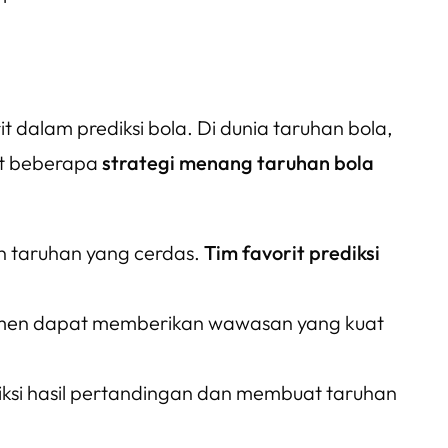
t dalam prediksi bola. Di dunia taruhan bola,
ut beberapa
strategi menang taruhan bola
 taruhan yang cerdas.
Tim favorit prediksi
klasemen dapat memberikan wawasan yang kuat
ksi hasil pertandingan dan membuat taruhan