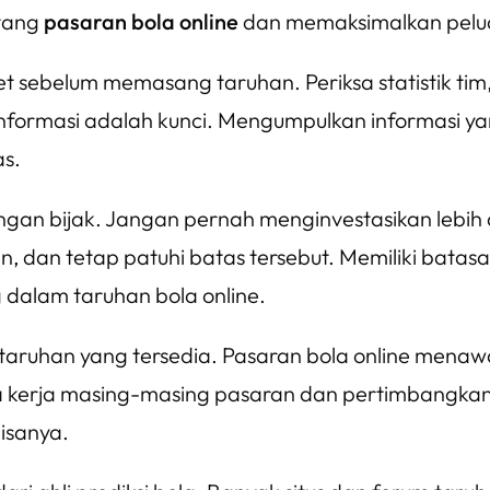
tang
pasaran bola online
dan memaksimalkan pelua
t sebelum memasang taruhan. Periksa statistik ti
 informasi adalah kunci. Mengumpulkan informasi 
s.
ngan bijak. Jangan pernah menginvestasikan lebi
n, dan tetap patuhi batas tersebut. Memiliki bat
 dalam taruhan bola online.
taruhan yang tersedia. Pasaran bola online menawa
ra kerja masing-masing pasaran dan pertimbangkan
isanya.