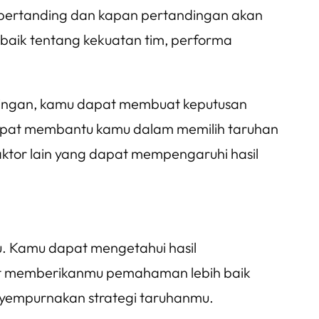
 bertanding dan kapan pertandingan akan
baik tentang kekuatan tim, performa
dingan, kamu dapat membuat keputusan
dapat membantu kamu dalam memilih taruhan
faktor lain yang dapat mempengaruhi hasil
mu. Kamu dapat mengetahui hasil
dapat memberikanmu pemahaman lebih baik
nyempurnakan strategi taruhanmu.