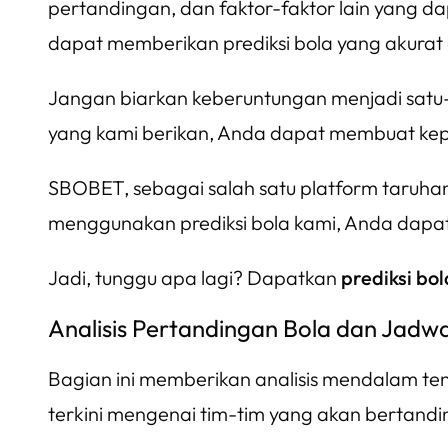
pertandingan, dan faktor-faktor lain yang d
dapat memberikan prediksi bola yang akurat
Jangan biarkan keberuntungan menjadi satu-
yang kami berikan, Anda dapat membuat kep
SBOBET, sebagai salah satu platform taruh
menggunakan prediksi bola kami, Anda dapa
Jadi, tunggu apa lagi? Dapatkan
prediksi bo
Analisis Pertandingan Bola dan Jadwal
Bagian ini memberikan analisis mendalam te
terkini mengenai tim-tim yang akan bertand