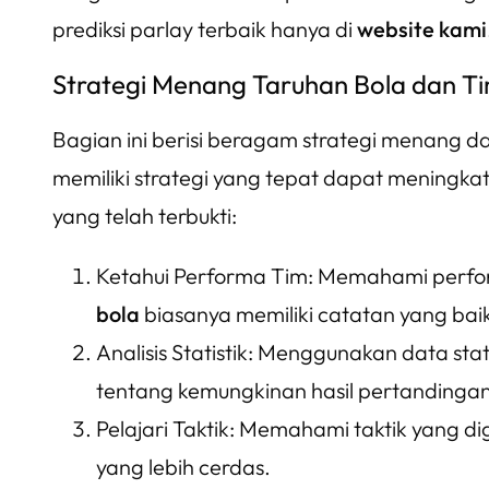
prediksi parlay terbaik hanya di
website kami
Strategi Menang Taruhan Bola dan Tim
Bagian ini berisi beragam strategi menang dal
memiliki strategi yang tepat dapat meningk
yang telah terbukti:
Ketahui Performa Tim: Memahami perfo
bola
biasanya memiliki catatan yang ba
Analisis Statistik: Menggunakan data st
tentang kemungkinan hasil pertandingan
Pelajari Taktik: Memahami taktik yang
yang lebih cerdas.