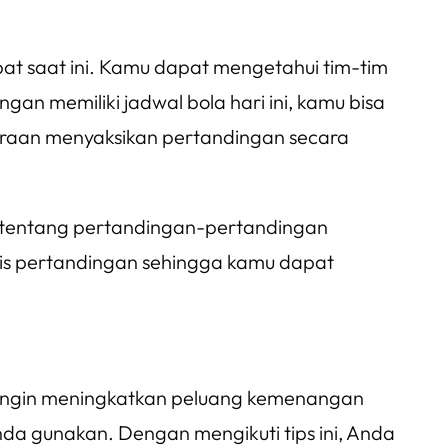
t saat ini. Kamu dapat mengetahui tim-tim
an memiliki jadwal bola hari ini, kamu bisa
raan menyaksikan pertandingan secara
ni tentang pertandingan-pertandingan
isis pertandingan sehingga kamu dapat
ingin meningkatkan peluang kemenangan
a gunakan. Dengan mengikuti tips ini, Anda