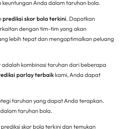
an keuntungan Anda dalam taruhan bola.
n
prediksi skor bola terkini
. Dapatkan
erkaitan dengan tim-tim yang akan
ng lebih tepat dan mengoptimalkan peluang
y adalah kombinasi taruhan dari beberapa
ediksi parlay terbaik
kami, Anda dapat
tegi taruhan yang dapat Anda terapkan.
dalam taruhan bola.
ediksi skor bola terkini dan temukan