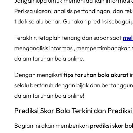
Jangan lupa untuk memanfaatkan informasi dar
Periksa ulasan, analisis pertandingan, dan 
tidak selalu benar. Gunakan prediksi sebagai p
Terakhir, tetaplah tenang dan sabar saat
mel
menganalisis informasi, mempertimbangkan fa
dalam taruhan bola online.
Dengan mengikuti
tips taruhan bola akurat
i
selalu bertaruh dengan bijak dan bertanggu
dalam taruhan bola online!
Prediksi Skor Bola Terkini dan Prediks
Bagian ini akan memberikan
prediksi skor bol