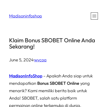
Skip
to
Madisoninfoshop
content
Klaim Bonus SBOBET Online Anda
Sekarang!
June 5, 2024
·
wvcoa
MadisonInfoShop
– Apakah Anda siap untuk
mendapatkan
Bonus SBOBET Online
yang
menarik? Kami memiliki berita baik untuk
Anda! SBOBET, salah satu platform
permainan online terkemuka di dunia,