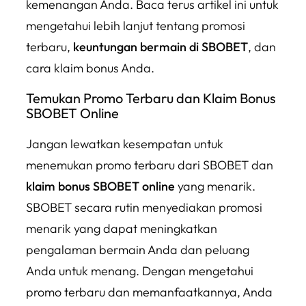
kemenangan Anda. Baca terus artikel ini untuk
mengetahui lebih lanjut tentang promosi
terbaru,
keuntungan bermain di SBOBET
, dan
cara klaim bonus Anda.
Temukan Promo Terbaru dan Klaim Bonus
SBOBET Online
Jangan lewatkan kesempatan untuk
menemukan promo terbaru dari SBOBET dan
klaim bonus SBOBET online
yang menarik.
SBOBET secara rutin menyediakan promosi
menarik yang dapat meningkatkan
pengalaman bermain Anda dan peluang
Anda untuk menang. Dengan mengetahui
promo terbaru dan memanfaatkannya, Anda