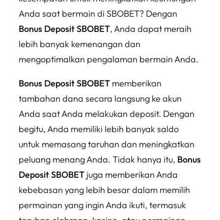
Anda saat bermain di SBOBET? Dengan
Bonus Deposit SBOBET
, Anda dapat meraih
lebih banyak kemenangan dan
mengoptimalkan pengalaman bermain Anda.
Bonus Deposit SBOBET
memberikan
tambahan dana secara langsung ke akun
Anda saat Anda melakukan deposit. Dengan
begitu, Anda memiliki lebih banyak saldo
untuk memasang taruhan dan meningkatkan
peluang menang Anda. Tidak hanya itu,
Bonus
Deposit SBOBET
juga memberikan Anda
kebebasan yang lebih besar dalam memilih
permainan yang ingin Anda ikuti, termasuk