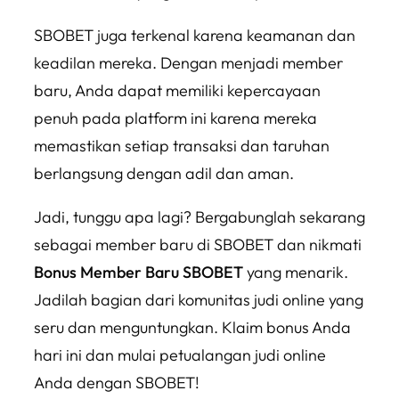
SBOBET juga terkenal karena keamanan dan
keadilan mereka. Dengan menjadi member
baru, Anda dapat memiliki kepercayaan
penuh pada platform ini karena mereka
memastikan setiap transaksi dan taruhan
berlangsung dengan adil dan aman.
Jadi, tunggu apa lagi? Bergabunglah sekarang
sebagai member baru di SBOBET dan nikmati
Bonus Member Baru SBOBET
yang menarik.
Jadilah bagian dari komunitas judi online yang
seru dan menguntungkan. Klaim bonus Anda
hari ini dan mulai petualangan judi online
Anda dengan SBOBET!