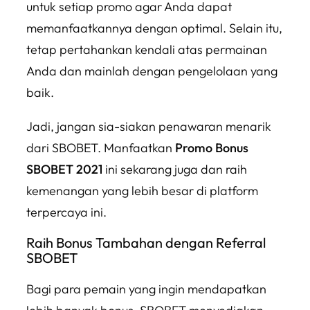
untuk setiap promo agar Anda dapat
memanfaatkannya dengan optimal. Selain itu,
tetap pertahankan kendali atas permainan
Anda dan mainlah dengan pengelolaan yang
baik.
Jadi, jangan sia-siakan penawaran menarik
dari SBOBET. Manfaatkan
Promo Bonus
SBOBET 2021
ini sekarang juga dan raih
kemenangan yang lebih besar di platform
terpercaya ini.
Raih Bonus Tambahan dengan Referral
SBOBET
Bagi para pemain yang ingin mendapatkan