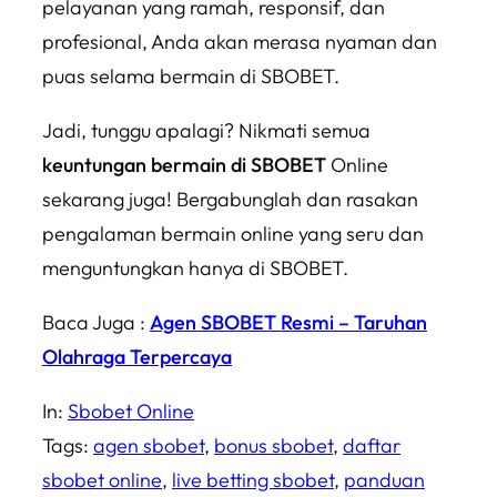
pelayanan yang ramah, responsif, dan
profesional, Anda akan merasa nyaman dan
puas selama bermain di SBOBET.
Jadi, tunggu apalagi? Nikmati semua
keuntungan bermain di SBOBET
Online
sekarang juga! Bergabunglah dan rasakan
pengalaman bermain online yang seru dan
menguntungkan hanya di SBOBET.
Baca Juga :
Agen SBOBET Resmi – Taruhan
Olahraga Terpercaya
In:
Sbobet Online
Tags:
agen sbobet
, 
bonus sbobet
, 
daftar
sbobet online
, 
live betting sbobet
, 
panduan