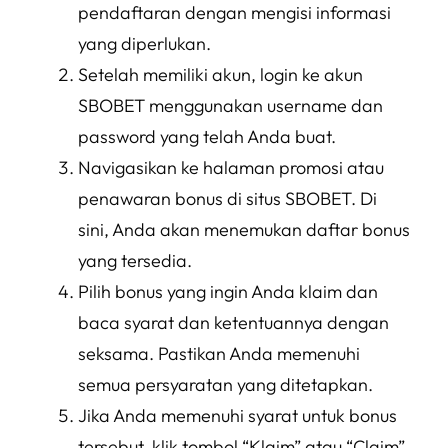
pendaftaran dengan mengisi informasi
yang diperlukan.
Setelah memiliki akun, login ke akun
SBOBET menggunakan username dan
password yang telah Anda buat.
Navigasikan ke halaman promosi atau
penawaran bonus di situs SBOBET. Di
sini, Anda akan menemukan daftar bonus
yang tersedia.
Pilih bonus yang ingin Anda klaim dan
baca syarat dan ketentuannya dengan
seksama. Pastikan Anda memenuhi
semua persyaratan yang ditetapkan.
Jika Anda memenuhi syarat untuk bonus
tersebut, klik tombol “Klaim” atau “Claim”