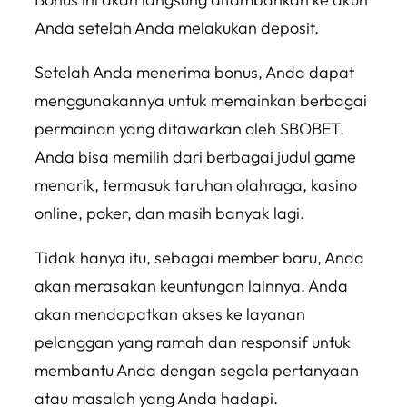
Anda setelah Anda melakukan deposit.
Setelah Anda menerima bonus, Anda dapat
menggunakannya untuk memainkan berbagai
permainan yang ditawarkan oleh SBOBET.
Anda bisa memilih dari berbagai judul game
menarik, termasuk taruhan olahraga, kasino
online, poker, dan masih banyak lagi.
Tidak hanya itu, sebagai member baru, Anda
akan merasakan keuntungan lainnya. Anda
akan mendapatkan akses ke layanan
pelanggan yang ramah dan responsif untuk
membantu Anda dengan segala pertanyaan
atau masalah yang Anda hadapi.