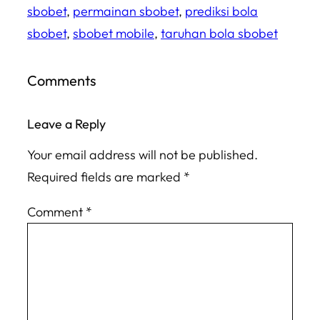
sbobet
, 
permainan sbobet
, 
prediksi bola
sbobet
, 
sbobet mobile
, 
taruhan bola sbobet
Comments
Leave a Reply
Your email address will not be published.
Required fields are marked
*
Comment
*