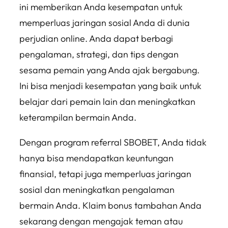
ini memberikan Anda kesempatan untuk
memperluas jaringan sosial Anda di dunia
perjudian online. Anda dapat berbagi
pengalaman, strategi, dan tips dengan
sesama pemain yang Anda ajak bergabung.
Ini bisa menjadi kesempatan yang baik untuk
belajar dari pemain lain dan meningkatkan
keterampilan bermain Anda.
Dengan program referral SBOBET, Anda tidak
hanya bisa mendapatkan keuntungan
finansial, tetapi juga memperluas jaringan
sosial dan meningkatkan pengalaman
bermain Anda. Klaim bonus tambahan Anda
sekarang dengan mengajak teman atau