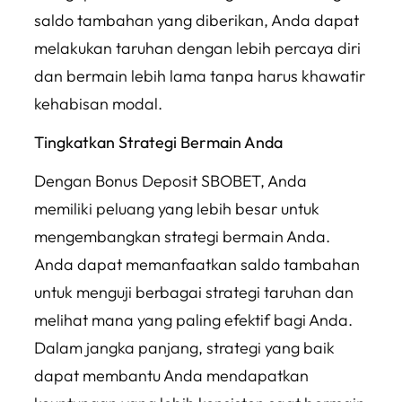
saldo tambahan yang diberikan, Anda dapat
melakukan taruhan dengan lebih percaya diri
dan bermain lebih lama tanpa harus khawatir
kehabisan modal.
Tingkatkan Strategi Bermain Anda
Dengan Bonus Deposit SBOBET, Anda
memiliki peluang yang lebih besar untuk
mengembangkan strategi bermain Anda.
Anda dapat memanfaatkan saldo tambahan
untuk menguji berbagai strategi taruhan dan
melihat mana yang paling efektif bagi Anda.
Dalam jangka panjang, strategi yang baik
dapat membantu Anda mendapatkan