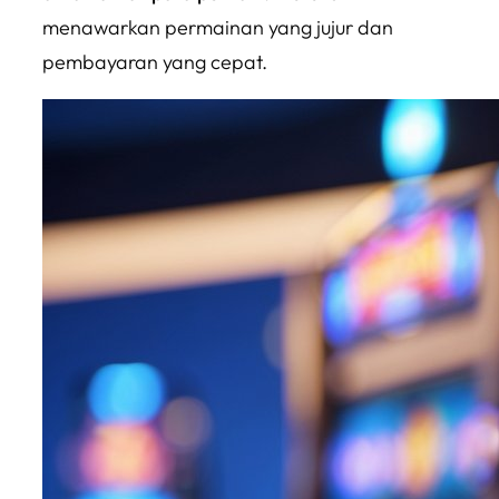
menawarkan permainan yang jujur dan
pembayaran yang cepat.