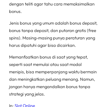
dengan teliti agar tahu cara memaksimalkan
bonus.
Jenis bonus yang umum adalah bonus deposit,
bonus tanpa deposit, dan putaran gratis (free
spins). Masing-masing punya peraturan yang
harus dipatuhi agar bisa dicairkan.
Memanfaatkan bonus di saat yang tepat,
seperti saat memulai atau saat modal
menipis, bisa memperpanjang waktu bermain
dan meningkatkan peluang menang. Namun,
jangan hanya mengandalkan bonus tanpa
strategi yang jelas.
In:
Slot Online