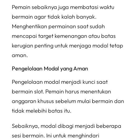
Pemain sebaiknya juga membatasi waktu
bermain agar tidak kalah banyak.
Menghentikan permainan saat sudah
mencapai target kemenangan atau batas
kerugian penting untuk menjaga modal tetap
aman.
Pengelolaan Modal yang Aman
Pengelolaan modal menjadi kunci saat
bermain slot. Pemain harus menentukan
anggaran khusus sebelum mulai bermain dan
tidak melebihi batas itu.
Sebaiknya, modal dibagi menjadi beberapa
sesi bermain. Ini untuk menghindari