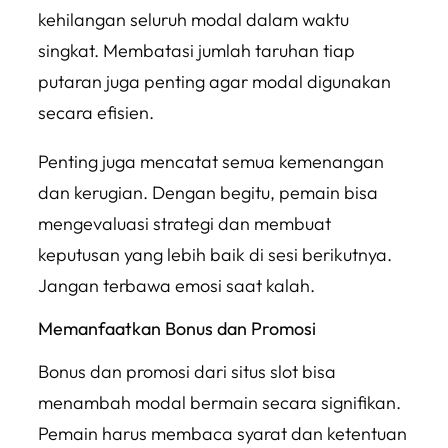
kehilangan seluruh modal dalam waktu
singkat. Membatasi jumlah taruhan tiap
putaran juga penting agar modal digunakan
secara efisien.
Penting juga mencatat semua kemenangan
dan kerugian. Dengan begitu, pemain bisa
mengevaluasi strategi dan membuat
keputusan yang lebih baik di sesi berikutnya.
Jangan terbawa emosi saat kalah.
Memanfaatkan Bonus dan Promosi
Bonus dan promosi dari situs slot bisa
menambah modal bermain secara signifikan.
Pemain harus membaca syarat dan ketentuan