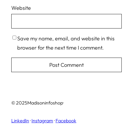
Website
Save my name, email, and website in this
browser for the next time I comment.
© 2025
Madisoninfoshop
·
LinkedIn
·
Instagram
·
Facebook