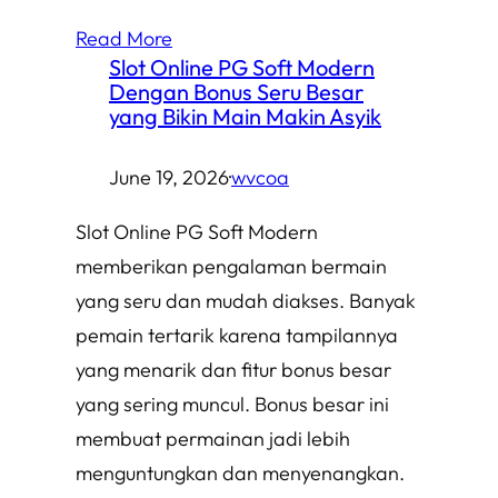
Read More
Slot Online PG Soft Modern
Dengan Bonus Seru Besar
yang Bikin Main Makin Asyik
June 19, 2026
·
wvcoa
Slot Online PG Soft Modern
memberikan pengalaman bermain
yang seru dan mudah diakses. Banyak
pemain tertarik karena tampilannya
yang menarik dan fitur bonus besar
yang sering muncul. Bonus besar ini
membuat permainan jadi lebih
menguntungkan dan menyenangkan.