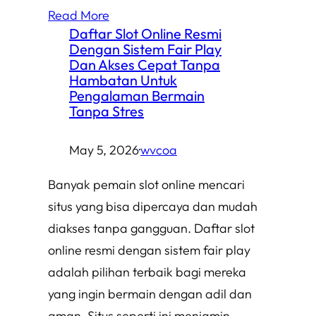
Read More
Daftar Slot Online Resmi
Dengan Sistem Fair Play
Dan Akses Cepat Tanpa
Hambatan Untuk
Pengalaman Bermain
Tanpa Stres
May 5, 2026
·
wvcoa
Banyak pemain slot online mencari
situs yang bisa dipercaya dan mudah
diakses tanpa gangguan. Daftar slot
online resmi dengan sistem fair play
adalah pilihan terbaik bagi mereka
yang ingin bermain dengan adil dan
aman. Situs seperti ini menjamin