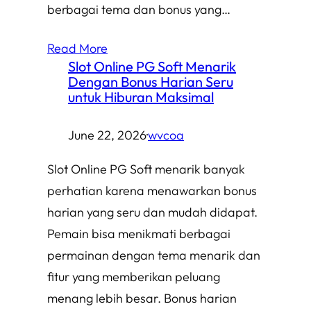
berbagai tema dan bonus yang…
Read More
Slot Online PG Soft Menarik
Dengan Bonus Harian Seru
untuk Hiburan Maksimal
June 22, 2026
·
wvcoa
Slot Online PG Soft menarik banyak
perhatian karena menawarkan bonus
harian yang seru dan mudah didapat.
Pemain bisa menikmati berbagai
permainan dengan tema menarik dan
fitur yang memberikan peluang
menang lebih besar. Bonus harian