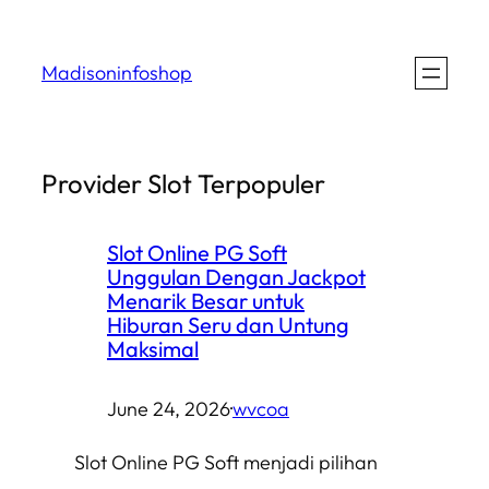
Skip
to
Madisoninfoshop
content
Provider Slot Terpopuler
Slot Online PG Soft
Unggulan Dengan Jackpot
Menarik Besar untuk
Hiburan Seru dan Untung
Maksimal
June 24, 2026
·
wvcoa
Slot Online PG Soft menjadi pilihan