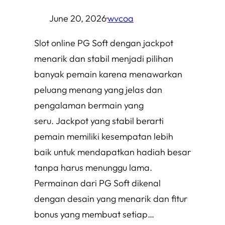
June 20, 2026
·
wvcoa
Slot online PG Soft dengan jackpot
menarik dan stabil menjadi pilihan
banyak pemain karena menawarkan
peluang menang yang jelas dan
pengalaman bermain yang
seru. Jackpot yang stabil berarti
pemain memiliki kesempatan lebih
baik untuk mendapatkan hadiah besar
tanpa harus menunggu lama.
Permainan dari PG Soft dikenal
dengan desain yang menarik dan fitur
bonus yang membuat setiap…