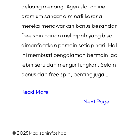
peluang menang. Agen slot online
premium sangat diminati karena
mereka menawarkan bonus besar dan
free spin harian melimpah yang bisa
dimanfaatkan pemain setiap hari. Hal
ini membuat pengalaman bermain jadi
lebih seru dan menguntungkan. Selain
bonus dan free spin, penting juga…
Read More
Next Page
© 2025
Madisoninfoshop
·