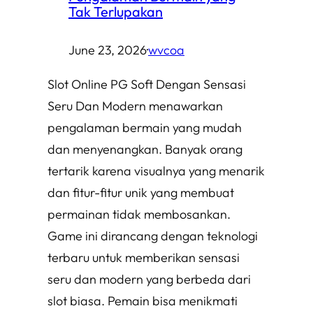
Tak Terlupakan
June 23, 2026
·
wvcoa
Slot Online PG Soft Dengan Sensasi
Seru Dan Modern menawarkan
pengalaman bermain yang mudah
dan menyenangkan. Banyak orang
tertarik karena visualnya yang menarik
dan fitur-fitur unik yang membuat
permainan tidak membosankan.
Game ini dirancang dengan teknologi
terbaru untuk memberikan sensasi
seru dan modern yang berbeda dari
slot biasa. Pemain bisa menikmati