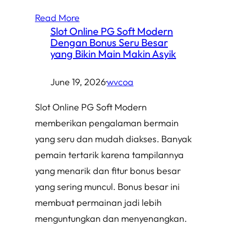
Read More
Slot Online PG Soft Modern
Dengan Bonus Seru Besar
yang Bikin Main Makin Asyik
June 19, 2026
·
wvcoa
Slot Online PG Soft Modern
memberikan pengalaman bermain
yang seru dan mudah diakses. Banyak
pemain tertarik karena tampilannya
yang menarik dan fitur bonus besar
yang sering muncul. Bonus besar ini
membuat permainan jadi lebih
menguntungkan dan menyenangkan.