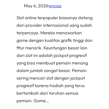
May 6, 2026
·
wvcoa
Slot online terpopuler biasanya datang
dari provider internasional yang sudah
terpercaya. Mereka menawarkan
game dengan kualitas grafik tinggi dan
fitur menarik. Keuntungan besar lain
dari slot ini adalah jackpot progresif
yang bisa membuat pemain menang
dalam jumlah sangat besar. Pemain
sering mencari slot dengan jackpot
progresif karena hadiah yang terus
bertambah dari taruhan semua
pemain. Game…