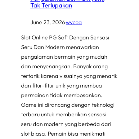
Tak Terlupakan
June 23, 2026
·
wvcoa
Slot Online PG Soft Dengan Sensasi
Seru Dan Modern menawarkan
pengalaman bermain yang mudah
dan menyenangkan. Banyak orang
tertarik karena visualnya yang menarik
dan fitur-fitur unik yang membuat
permainan tidak membosankan.
Game ini dirancang dengan teknologi
terbaru untuk memberikan sensasi
seru dan modern yang berbeda dari
slot biasa. Pemain bisa menikmati