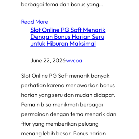
berbagai tema dan bonus yang…
Read More
Slot Online PG Soft Menarik
Dengan Bonus Harian Seru
untuk Hiburan Maksimal
June 22, 2026
·
wvcoa
Slot Online PG Soft menarik banyak
perhatian karena menawarkan bonus
harian yang seru dan mudah didapat.
Pemain bisa menikmati berbagai
permainan dengan tema menarik dan
fitur yang memberikan peluang
menang lebih besar. Bonus harian