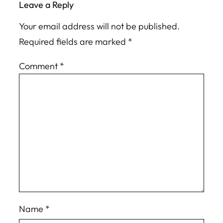
Leave a Reply
Your email address will not be published.
Required fields are marked
*
Comment
*
Name
*