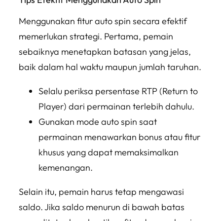
Menggunakan fitur auto spin secara efektif
memerlukan strategi. Pertama, pemain
sebaiknya menetapkan batasan yang jelas,
baik dalam hal waktu maupun jumlah taruhan.
Selalu periksa persentase RTP (Return to
Player) dari permainan terlebih dahulu.
Gunakan mode auto spin saat
permainan menawarkan bonus atau fitur
khusus yang dapat memaksimalkan
kemenangan.
Selain itu, pemain harus tetap mengawasi
saldo. Jika saldo menurun di bawah batas