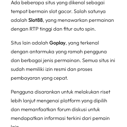
Ada beberapa situs yang dikenal sebagai
tempat bermain slot gacor. Salah satunya
adalah
Slot88
, yang menawarkan permainan
dengan RTP tinggi dan fitur auto spin.
Situs lain adalah
Goplay
, yang terkenal
dengan antarmuka yang ramah pengguna
dan berbagai jenis permainan. Semua situs ini
sudah memiliki izin resmi dan proses
pembayaran yang cepat.
Pengguna disarankan untuk melakukan riset
lebih lanjut mengenai platform yang dipilih
dan memanfaatkan forum diskusi untuk
mendapatkan informasi terkini dari pemain
lain.