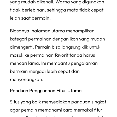
yang mudah dikenali. Warna yang digunakan
tidak berlebihan, sehingga mata tidak cepat
lelah saat bermain.
Biasanya, halaman utama menampilkan
kategori permainan dengan ikon yang mudah
dimengerti. Pemain bisa langsung klik untuk
masuk ke permainan favorit tanpa harus
mencari lama. Ini membantu pengalaman
bermain menjadi lebih cepat dan
menyenangkan.
Panduan Penggunaan Fitur Utama
Situs yang baik menyediakan panduan singkat
agar pemain memahami cara memakai fitur