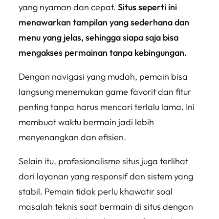
yang nyaman dan cepat.
Situs seperti ini
menawarkan tampilan yang sederhana dan
menu yang jelas, sehingga siapa saja bisa
mengakses permainan tanpa kebingungan.
Dengan navigasi yang mudah, pemain bisa
langsung menemukan game favorit dan fitur
penting tanpa harus mencari terlalu lama. Ini
membuat waktu bermain jadi lebih
menyenangkan dan efisien.
Selain itu, profesionalisme situs juga terlihat
dari layanan yang responsif dan sistem yang
stabil. Pemain tidak perlu khawatir soal
masalah teknis saat bermain di situs dengan