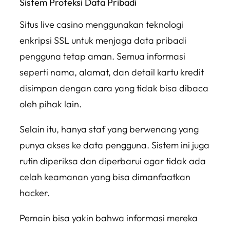
Sistem Proteksi Data Pribadi
Situs live casino menggunakan teknologi
enkripsi SSL untuk menjaga data pribadi
pengguna tetap aman. Semua informasi
seperti nama, alamat, dan detail kartu kredit
disimpan dengan cara yang tidak bisa dibaca
oleh pihak lain.
Selain itu, hanya staf yang berwenang yang
punya akses ke data pengguna. Sistem ini juga
rutin diperiksa dan diperbarui agar tidak ada
celah keamanan yang bisa dimanfaatkan
hacker.
Pemain bisa yakin bahwa informasi mereka