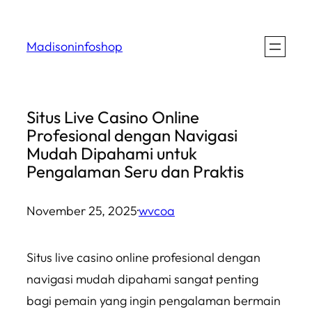
Skip
to
Madisoninfoshop
content
Situs Live Casino Online
Profesional dengan Navigasi
Mudah Dipahami untuk
Pengalaman Seru dan Praktis
November 25, 2025
·
wvcoa
Situs live casino online profesional dengan
navigasi mudah dipahami sangat penting
bagi pemain yang ingin pengalaman bermain