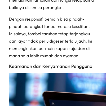
memastikan tampilan dan fungsi tetap sama
baiknya di semua perangkat.
Dengan responsif, pemain bisa pindah-
pindah perangkat tanpa merasa kesulitan.
Misalnya, tombol taruhan tetap terjangkau
dan layar tidak perlu digeser terlalu jauh. Ini
memungkinkan bermain kapan saja dan di
mana saja lebih mudah dan nyaman.
Keamanan dan Kenyamanan Pengguna