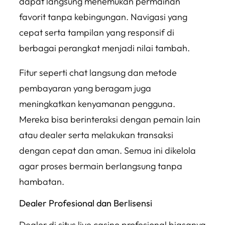
dapat langsung menemukan permainan
favorit tanpa kebingungan. Navigasi yang
cepat serta tampilan yang responsif di
berbagai perangkat menjadi nilai tambah.
Fitur seperti chat langsung dan metode
pembayaran yang beragam juga
meningkatkan kenyamanan pengguna.
Mereka bisa berinteraksi dengan pemain lain
atau dealer serta melakukan transaksi
dengan cepat dan aman. Semua ini dikelola
agar proses bermain berlangsung tanpa
hambatan.
Dealer Profesional dan Berlisensi
Dealer di situs live casino profesional biasanya