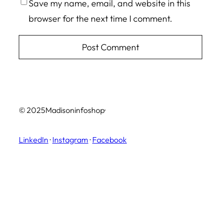
Save my name, email, and website in this
browser for the next time I comment.
© 2025
Madisoninfoshop
·
LinkedIn
·
Instagram
·
Facebook