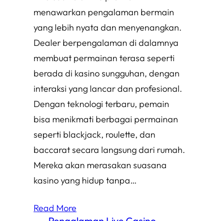
menawarkan pengalaman bermain
yang lebih nyata dan menyenangkan.
Dealer berpengalaman di dalamnya
membuat permainan terasa seperti
berada di kasino sungguhan, dengan
interaksi yang lancar dan profesional.
Dengan teknologi terbaru, pemain
bisa menikmati berbagai permainan
seperti blackjack, roulette, dan
baccarat secara langsung dari rumah.
Mereka akan merasakan suasana
kasino yang hidup tanpa…
Read More
Pengalaman Live Casino