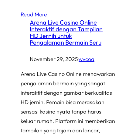
Read More
Arena Live Casino Online
Interaktif dengan Tampilan
HD Jernih untuk
Pengalaman Bermain Seru
November 29, 2025
·
wvcoa
Arena Live Casino Online menawarkan
pengalaman bermain yang sangat
interaktif dengan gambar berkualitas
HD jernih. Pemain bisa merasakan
sensasi kasino nyata tanpa harus
keluar rumah. Platform ini memberikan
tampilan yang tajam dan lancar,