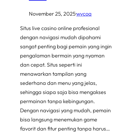
November 25, 2025
·
wvcoa
Situs live casino online profesional
dengan navigasi mudah dipahami
sangat penting bagi pemain yang ingin
pengalaman bermain yang nyaman
dan cepat. Situs seperti ini
menawarkan tampilan yang
sederhana dan menu yang jelas,
sehingga siapa saja bisa mengakses
permainan tanpa kebingungan.
Dengan navigasi yang mudah, pemain
bisa langsung menemukan game
favorit dan fitur penting tanpa harus…