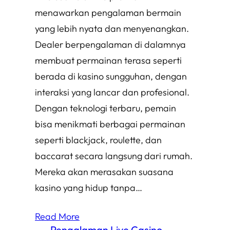
menawarkan pengalaman bermain
yang lebih nyata dan menyenangkan.
Dealer berpengalaman di dalamnya
membuat permainan terasa seperti
berada di kasino sungguhan, dengan
interaksi yang lancar dan profesional.
Dengan teknologi terbaru, pemain
bisa menikmati berbagai permainan
seperti blackjack, roulette, dan
baccarat secara langsung dari rumah.
Mereka akan merasakan suasana
kasino yang hidup tanpa…
Read More
Pengalaman Live Casino