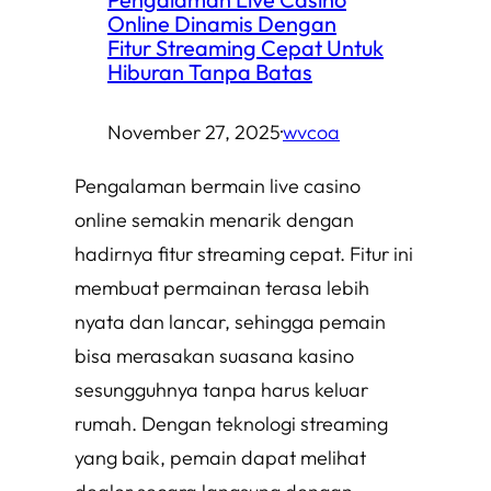
Online Dinamis Dengan
Fitur Streaming Cepat Untuk
Hiburan Tanpa Batas
November 27, 2025
·
wvcoa
Pengalaman bermain live casino
online semakin menarik dengan
hadirnya fitur streaming cepat. Fitur ini
membuat permainan terasa lebih
nyata dan lancar, sehingga pemain
bisa merasakan suasana kasino
sesungguhnya tanpa harus keluar
rumah. Dengan teknologi streaming
yang baik, pemain dapat melihat