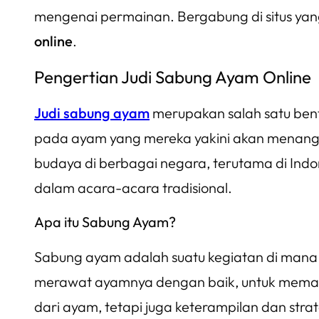
mengenai permainan. Bergabung di situs ya
online
.
Pengertian Judi Sabung Ayam Online
Judi sabung ayam
merupakan salah satu ben
pada ayam yang mereka yakini akan menang. Ak
budaya di berbagai negara, terutama di Indo
dalam acara-acara tradisional.
Apa itu Sabung Ayam?
Sabung ayam adalah suatu kegiatan di mana
merawat ayamnya dengan baik, untuk memasti
dari ayam, tetapi juga keterampilan dan st