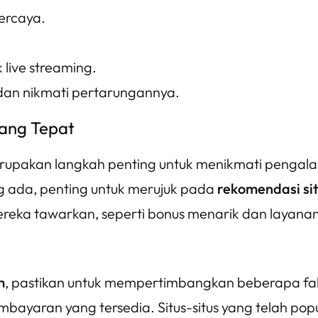
percaya.
 live streaming.
n dan nikmati pertarungannya.
yang Tepat
 merupakan langkah penting untuk menikmati penga
g ada, penting untuk merujuk pada
rekomendasi si
ereka tawarkan, seperti bonus menarik dan layanan
m
, pastikan untuk mempertimbangkan beberapa fakto
yaran yang tersedia. Situs-situs yang telah popu