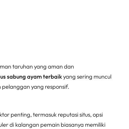
laman taruhan yang aman dan
tus sabung ayam terbaik
yang sering muncul
 pelanggan yang responsif.
r penting, termasuk reputasi situs, opsi
ler di kalangan pemain biasanya memiliki