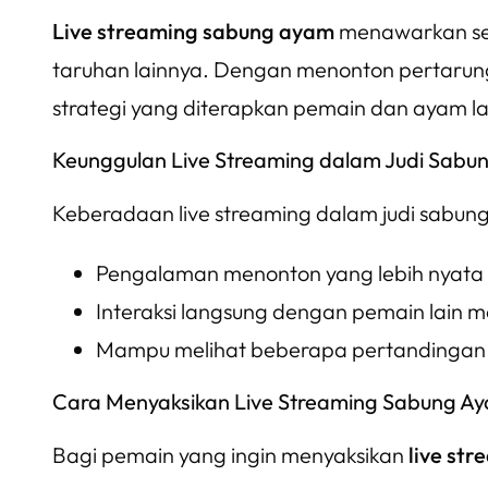
Live streaming sabung ayam
menawarkan se
taruhan lainnya. Dengan menonton pertarung
strategi yang diterapkan pemain dan ayam l
Keunggulan Live Streaming dalam Judi Sabu
Keberadaan live streaming dalam judi sabun
Pengalaman menonton yang lebih nyat
Interaksi langsung dengan pemain lain mel
Mampu melihat beberapa pertandingan seka
Cara Menyaksikan Live Streaming Sabung A
Bagi pemain yang ingin menyaksikan
live st