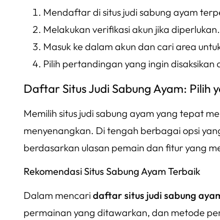
Mendaftar di situs judi sabung ayam ter
Melakukan verifikasi akun jika diperlukan.
Masuk ke dalam akun dan cari area untuk
Pilih pertandingan yang ingin disaksika
Daftar Situs Judi Sabung Ayam: Pilih 
Memilih situs judi sabung ayam yang tepat
menyenangkan. Di tengah berbagai opsi yan
berdasarkan ulasan pemain dan fitur yang m
Rekomendasi Situs Sabung Ayam Terbaik
Dalam mencari
daftar situs judi sabung aya
permainan yang ditawarkan, dan metode pemba