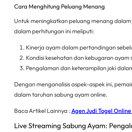
Cara Menghitung Peluang Menang
Untuk meningkatkan peluang menang dalam ju
dalam perhitungan ini meliputi:
Kinerja ayam dalam pertandingan sebe
Kondisi kesehatan dan kebugaran ayam 
Pengalaman dan keterampilan joki dal
Dengan menganalisis aspek-aspek ini, pema
dalam taruhan sabung ayam online.
Baca Artikel Lainnya :
Agen Judi Togel Onlin
Live Streaming Sabung Ayam: Penga