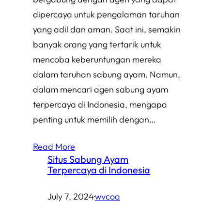
dipercaya untuk pengalaman taruhan
yang adil dan aman. Saat ini, semakin
banyak orang yang tertarik untuk
mencoba keberuntungan mereka
dalam taruhan sabung ayam. Namun,
dalam mencari agen sabung ayam
terpercaya di Indonesia, mengapa
penting untuk memilih dengan…
Read More
Situs Sabung Ayam
Terpercaya di Indonesia
July 7, 2024
·
wvcoa