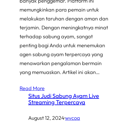
banyak penggemar. Platform ini
memungkinkan para pemain untuk
melakukan taruhan dengan aman dan
terjamin. Dengan meningkatnya minat
terhadap sabung ayam, sangat
penting bagi Anda untuk menemukan
agen sabung ayam terpercaya yang
menawarkan pengalaman bermain
yang memuaskan. Artikel ini akan…
Read More
Situs Judi Sabung Ayam Live
Streaming Terpercaya
August 12, 2024
·
wvcoa