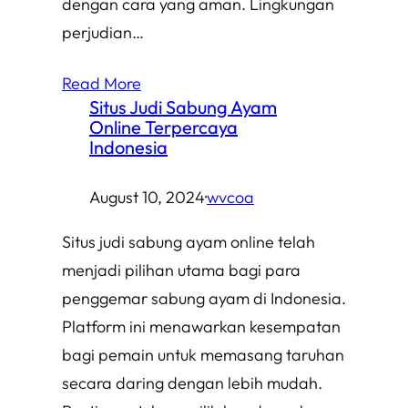
dengan cara yang aman. Lingkungan
perjudian…
Read More
Situs Judi Sabung Ayam
Online Terpercaya
Indonesia
August 10, 2024
·
wvcoa
Situs judi sabung ayam online telah
menjadi pilihan utama bagi para
penggemar sabung ayam di Indonesia.
Platform ini menawarkan kesempatan
bagi pemain untuk memasang taruhan
secara daring dengan lebih mudah.