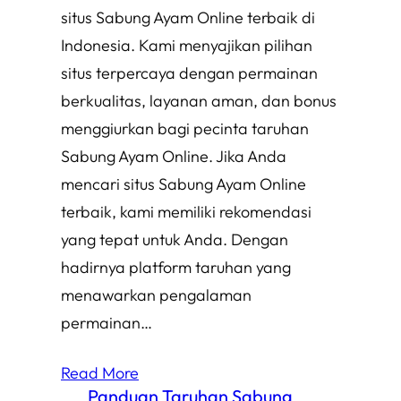
situs Sabung Ayam Online terbaik di
Indonesia. Kami menyajikan pilihan
situs terpercaya dengan permainan
berkualitas, layanan aman, dan bonus
menggiurkan bagi pecinta taruhan
Sabung Ayam Online. Jika Anda
mencari situs Sabung Ayam Online
terbaik, kami memiliki rekomendasi
yang tepat untuk Anda. Dengan
hadirnya platform taruhan yang
menawarkan pengalaman
permainan…
Read More
Panduan Taruhan Sabung