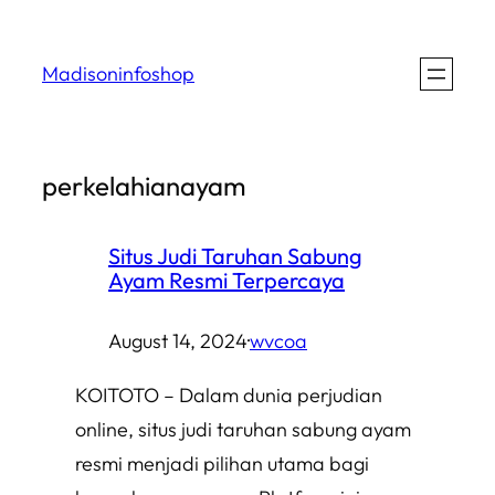
Skip
to
Madisoninfoshop
content
perkelahianayam
Situs Judi Taruhan Sabung
Ayam Resmi Terpercaya
August 14, 2024
·
wvcoa
KOITOTO – Dalam dunia perjudian
online, situs judi taruhan sabung ayam
resmi menjadi pilihan utama bagi