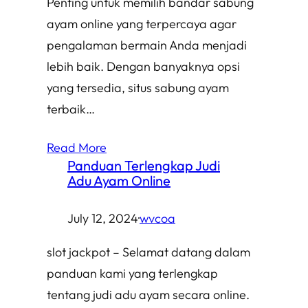
Penting untuk memilih bandar sabung
ayam online yang terpercaya agar
pengalaman bermain Anda menjadi
lebih baik. Dengan banyaknya opsi
yang tersedia, situs sabung ayam
terbaik…
Read More
Panduan Terlengkap Judi
Adu Ayam Online
July 12, 2024
·
wvcoa
slot jackpot – Selamat datang dalam
panduan kami yang terlengkap
tentang judi adu ayam secara online.