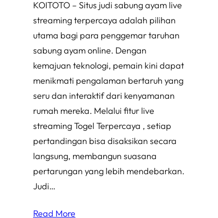
KOITOTO – Situs judi sabung ayam live
streaming terpercaya adalah pilihan
utama bagi para penggemar taruhan
sabung ayam online. Dengan
kemajuan teknologi, pemain kini dapat
menikmati pengalaman bertaruh yang
seru dan interaktif dari kenyamanan
rumah mereka. Melalui fitur live
streaming Togel Terpercaya , setiap
pertandingan bisa disaksikan secara
langsung, membangun suasana
pertarungan yang lebih mendebarkan.
Judi…
Read More