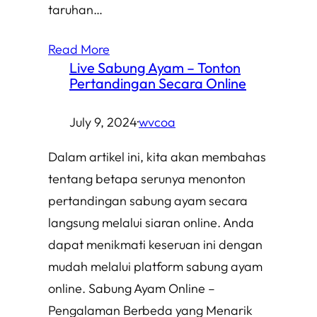
taruhan…
Read More
Live Sabung Ayam – Tonton
Pertandingan Secara Online
July 9, 2024
·
wvcoa
Dalam artikel ini, kita akan membahas
tentang betapa serunya menonton
pertandingan sabung ayam secara
langsung melalui siaran online. Anda
dapat menikmati keseruan ini dengan
mudah melalui platform sabung ayam
online. Sabung Ayam Online –
Pengalaman Berbeda yang Menarik