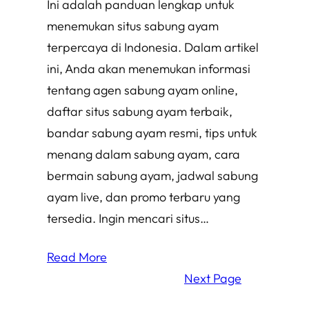
Ini adalah panduan lengkap untuk
menemukan situs sabung ayam
terpercaya di Indonesia. Dalam artikel
ini, Anda akan menemukan informasi
tentang agen sabung ayam online,
daftar situs sabung ayam terbaik,
bandar sabung ayam resmi, tips untuk
menang dalam sabung ayam, cara
bermain sabung ayam, jadwal sabung
ayam live, dan promo terbaru yang
tersedia. Ingin mencari situs…
Read More
Next Page