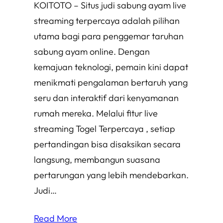
KOITOTO – Situs judi sabung ayam live
streaming terpercaya adalah pilihan
utama bagi para penggemar taruhan
sabung ayam online. Dengan
kemajuan teknologi, pemain kini dapat
menikmati pengalaman bertaruh yang
seru dan interaktif dari kenyamanan
rumah mereka. Melalui fitur live
streaming Togel Terpercaya , setiap
pertandingan bisa disaksikan secara
langsung, membangun suasana
pertarungan yang lebih mendebarkan.
Judi…
Read More