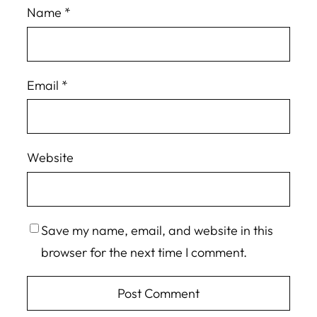
Name
*
Email
*
Website
Save my name, email, and website in this
browser for the next time I comment.