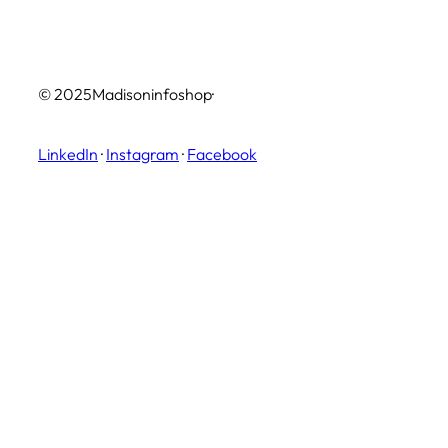
© 2025
Madisoninfoshop
·
LinkedIn
·
Instagram
·
Facebook