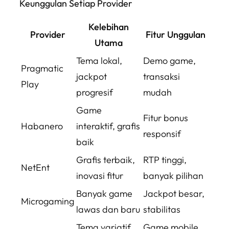
Keunggulan Setiap Provider
Kelebihan
Provider
Fitur Unggulan
Utama
Tema lokal,
Demo game,
Pragmatic
jackpot
transaksi
Play
progresif
mudah
Game
Fitur bonus
Habanero
interaktif, grafis
responsif
baik
Grafis terbaik,
RTP tinggi,
NetEnt
inovasi fitur
banyak pilihan
Banyak game
Jackpot besar,
Microgaming
lawas dan baru
stabilitas
Tema variatif
Game mobile