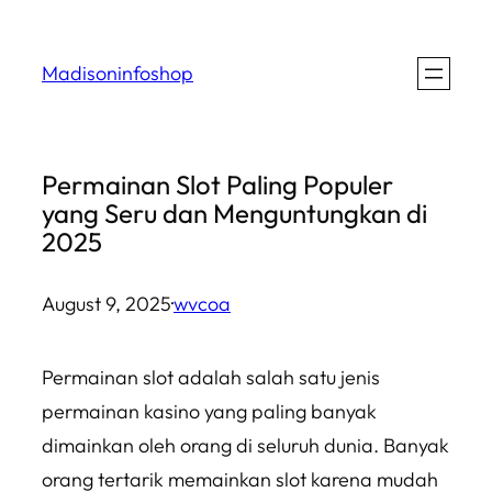
Skip
to
Madisoninfoshop
content
Permainan Slot Paling Populer
yang Seru dan Menguntungkan di
2025
August 9, 2025
·
wvcoa
Permainan slot adalah salah satu jenis
permainan kasino yang paling banyak
dimainkan oleh orang di seluruh dunia. Banyak
orang tertarik memainkan slot karena mudah