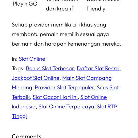
Play’n GO
dan kreatif
friendly
Setiap provider memiliki ciri khas yang
membantu pemain memilih sesuai gaya
bermain dan harapan kemenangan mereka.
In:
Slot Online
Tags:
Bonus Slot Terbesar
, 
Daftar Slot Resmi
, 
Jackpot Slot Online
, 
Main Slot Gampang
Menang
, 
Provider Slot Terpopuler
, 
Situs Slot
Terbaik
, 
Slot Gacor Hari Ini
, 
Slot Online
Indonesia
, 
Slot Online Terpercaya
, 
Slot RTP
Tinggi
Comments