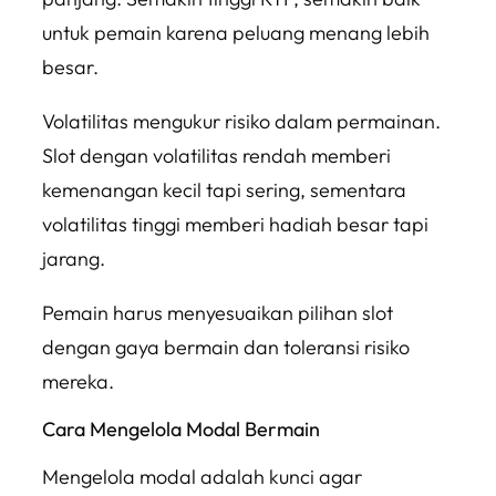
untuk pemain karena peluang menang lebih
besar.
Volatilitas mengukur risiko dalam permainan.
Slot dengan volatilitas rendah memberi
kemenangan kecil tapi sering, sementara
volatilitas tinggi memberi hadiah besar tapi
jarang.
Pemain harus menyesuaikan pilihan slot
dengan gaya bermain dan toleransi risiko
mereka.
Cara Mengelola Modal Bermain
Mengelola modal adalah kunci agar