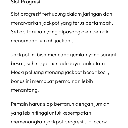
Slot Progresif
Slot progresif terhubung dalam jaringan dan
menawarkan jackpot yang terus bertambah.
Setiap taruhan yang dipasang oleh pemain
menambah jumlah jackpot.
Jackpot ini bisa mencapai jumlah yang sangat
besar, sehingga menjadi daya tarik utama.
Meski peluang menang jackpot besar kecil,
bonus ini membuat permainan lebih
menantang.
Pemain harus siap bertaruh dengan jumlah
yang lebih tinggi untuk kesempatan
memenangkan jackpot progresif. Ini cocok