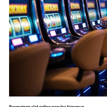
Permainan slot paling populer biasanya