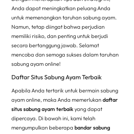
Anda dapat meningkatkan peluang Anda
untuk memenangkan taruhan sabung ayam.
Namun, tetap diingat bahwa perjudian
memiliki risiko, dan penting untuk berjudi
secara bertanggung jawab. Selamat
mencoba dan semoga sukses dalam taruhan
sabung ayam online!
Daftar Situs Sabung Ayam Terbaik
Apabila Anda tertarik untuk bermain sabung
ayam online, maka Anda memerlukan
daftar
situs sabung ayam terbaik
yang dapat
dipercaya. Di bawah ini, kami telah
mengumpulkan beberapa
bandar sabung