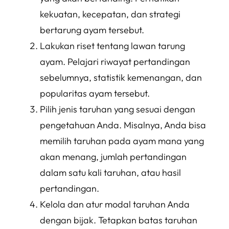
kekuatan, kecepatan, dan strategi
bertarung ayam tersebut.
Lakukan riset tentang lawan tarung
ayam. Pelajari riwayat pertandingan
sebelumnya, statistik kemenangan, dan
popularitas ayam tersebut.
Pilih jenis taruhan yang sesuai dengan
pengetahuan Anda. Misalnya, Anda bisa
memilih taruhan pada ayam mana yang
akan menang, jumlah pertandingan
dalam satu kali taruhan, atau hasil
pertandingan.
Kelola dan atur modal taruhan Anda
dengan bijak. Tetapkan batas taruhan