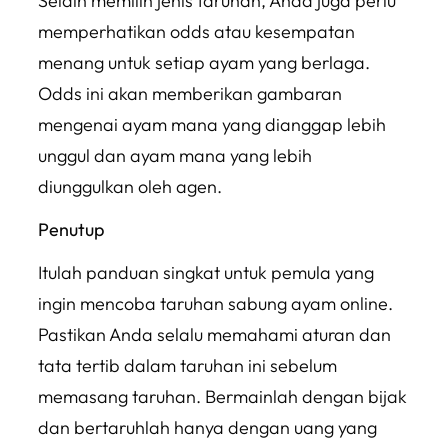
Selain memilih jenis taruhan, Anda juga perlu
memperhatikan odds atau kesempatan
menang untuk setiap ayam yang berlaga.
Odds ini akan memberikan gambaran
mengenai ayam mana yang dianggap lebih
unggul dan ayam mana yang lebih
diunggulkan oleh agen.
Penutup
Itulah panduan singkat untuk pemula yang
ingin mencoba taruhan sabung ayam online.
Pastikan Anda selalu memahami aturan dan
tata tertib dalam taruhan ini sebelum
memasang taruhan. Bermainlah dengan bijak
dan bertaruhlah hanya dengan uang yang