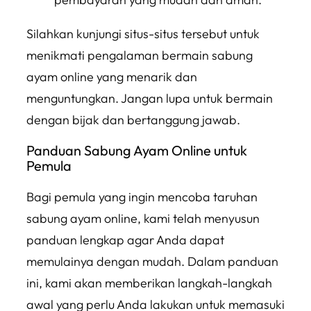
Silahkan kunjungi situs-situs tersebut untuk
menikmati pengalaman bermain sabung
ayam online yang menarik dan
menguntungkan. Jangan lupa untuk bermain
dengan bijak dan bertanggung jawab.
Panduan Sabung Ayam Online untuk
Pemula
Bagi pemula yang ingin mencoba taruhan
sabung ayam online, kami telah menyusun
panduan lengkap agar Anda dapat
memulainya dengan mudah. Dalam panduan
ini, kami akan memberikan langkah-langkah
awal yang perlu Anda lakukan untuk memasuki