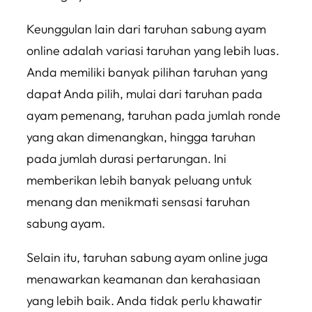
Keunggulan lain dari taruhan sabung ayam
online adalah variasi taruhan yang lebih luas.
Anda memiliki banyak pilihan taruhan yang
dapat Anda pilih, mulai dari taruhan pada
ayam pemenang, taruhan pada jumlah ronde
yang akan dimenangkan, hingga taruhan
pada jumlah durasi pertarungan. Ini
memberikan lebih banyak peluang untuk
menang dan menikmati sensasi taruhan
sabung ayam.
Selain itu, taruhan sabung ayam online juga
menawarkan keamanan dan kerahasiaan
yang lebih baik. Anda tidak perlu khawatir