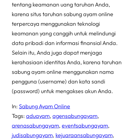
tentang keamanan uang taruhan Anda,
karena situs taruhan sabung ayam online
terpercaya menggunakan teknologi
keamanan yang canggih untuk melindungi
data pribadi dan informasi finansial Anda.
Selain itu, Anda juga dapat menjaga
kerahasiaan identitas Anda, karena taruhan
sabung ayam online menggunakan nama
pengguna (username) dan kata sandi
(password) untuk mengakses akun Anda.
In:
Sabung Ayam Online
Tags:
aduayam
, 
agensabungayam
, 
arenasabungayam
, 
eventsabungayam
, 
judisabungayam
, 
kejuaraansabungayam
, 