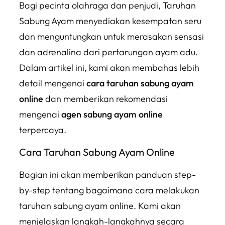
Bagi pecinta olahraga dan penjudi, Taruhan
Sabung Ayam menyediakan kesempatan seru
dan menguntungkan untuk merasakan sensasi
dan adrenalina dari pertarungan ayam adu.
Dalam artikel ini, kami akan membahas lebih
detail mengenai
cara taruhan sabung ayam
online
dan memberikan rekomendasi
mengenai
agen sabung ayam online
terpercaya.
Cara Taruhan Sabung Ayam Online
Bagian ini akan memberikan panduan step-
by-step tentang bagaimana cara melakukan
taruhan sabung ayam online. Kami akan
menjelaskan langkah-langkahnya secara