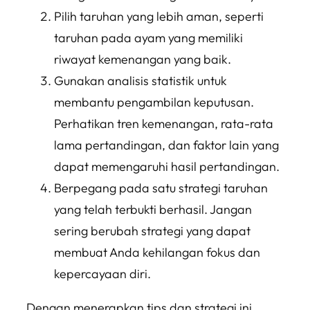
Pilih taruhan yang lebih aman, seperti
taruhan pada ayam yang memiliki
riwayat kemenangan yang baik.
Gunakan analisis statistik untuk
membantu pengambilan keputusan.
Perhatikan tren kemenangan, rata-rata
lama pertandingan, dan faktor lain yang
dapat memengaruhi hasil pertandingan.
Berpegang pada satu strategi taruhan
yang telah terbukti berhasil. Jangan
sering berubah strategi yang dapat
membuat Anda kehilangan fokus dan
kepercayaan diri.
Dengan menerapkan tips dan strategi ini,