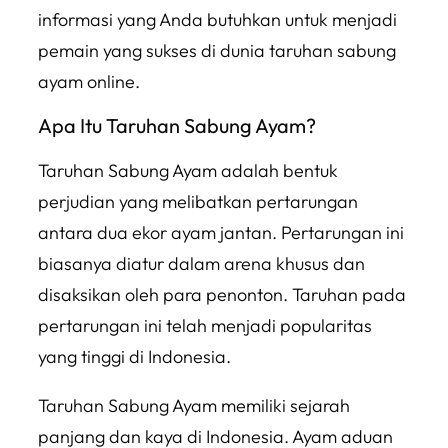
informasi yang Anda butuhkan untuk menjadi
pemain yang sukses di dunia taruhan sabung
ayam online.
Apa Itu Taruhan Sabung Ayam?
Taruhan Sabung Ayam adalah bentuk
perjudian yang melibatkan pertarungan
antara dua ekor ayam jantan. Pertarungan ini
biasanya diatur dalam arena khusus dan
disaksikan oleh para penonton. Taruhan pada
pertarungan ini telah menjadi popularitas
yang tinggi di Indonesia.
Taruhan Sabung Ayam memiliki sejarah
panjang dan kaya di Indonesia. Ayam aduan