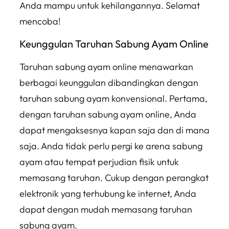
Anda mampu untuk kehilangannya. Selamat
mencoba!
Keunggulan Taruhan Sabung Ayam Online
Taruhan sabung ayam online menawarkan
berbagai keunggulan dibandingkan dengan
taruhan sabung ayam konvensional. Pertama,
dengan taruhan sabung ayam online, Anda
dapat mengaksesnya kapan saja dan di mana
saja. Anda tidak perlu pergi ke arena sabung
ayam atau tempat perjudian fisik untuk
memasang taruhan. Cukup dengan perangkat
elektronik yang terhubung ke internet, Anda
dapat dengan mudah memasang taruhan
sabung ayam.