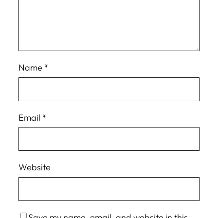
Name
*
Email
*
Website
Save my name, email, and website in this