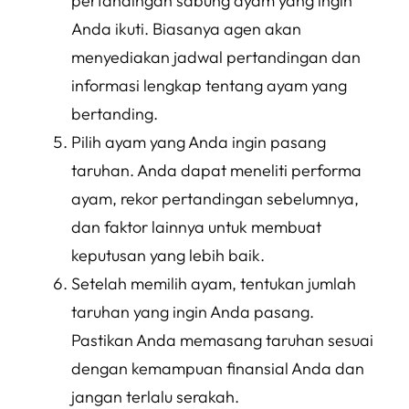
pertandingan sabung ayam yang ingin
Anda ikuti. Biasanya agen akan
menyediakan jadwal pertandingan dan
informasi lengkap tentang ayam yang
bertanding.
Pilih ayam yang Anda ingin pasang
taruhan. Anda dapat meneliti performa
ayam, rekor pertandingan sebelumnya,
dan faktor lainnya untuk membuat
keputusan yang lebih baik.
Setelah memilih ayam, tentukan jumlah
taruhan yang ingin Anda pasang.
Pastikan Anda memasang taruhan sesuai
dengan kemampuan finansial Anda dan
jangan terlalu serakah.