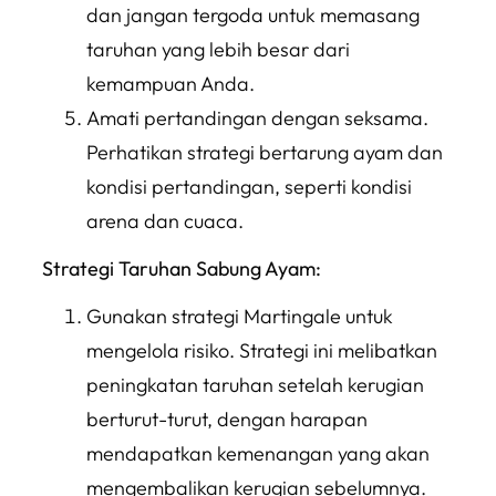
dan jangan tergoda untuk memasang
taruhan yang lebih besar dari
kemampuan Anda.
Amati pertandingan dengan seksama.
Perhatikan strategi bertarung ayam dan
kondisi pertandingan, seperti kondisi
arena dan cuaca.
Strategi Taruhan Sabung Ayam:
Gunakan strategi Martingale untuk
mengelola risiko. Strategi ini melibatkan
peningkatan taruhan setelah kerugian
berturut-turut, dengan harapan
mendapatkan kemenangan yang akan
mengembalikan kerugian sebelumnya.