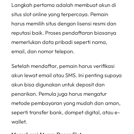
Langkah pertama adalah membuat akun di
situs slot online yang terpercaya. Pemain
harus memilih situs dengan lisensi resmi dan
reputasi baik. Proses pendaftaran biasanya
memerlukan data pribadi seperti nama,
email, dan nomor telepon.
Setelah mendaftar, pemain harus verifikasi
akun lewat email atau SMS. Ini penting supaya
akun bisa digunakan untuk deposit dan
penarikan. Pemula juga harus mengatur
metode pembayaran yang mudah dan aman,
seperti transfer bank, dompet digital, atau e-
wallet.