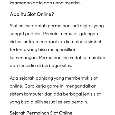
keamanan data dan uang mereka.
Apa Itu Slot Online?
Slot online adalah permainan judi digital yang
sangat populer. Pemain memutar gulungan
virtual untuk mendapatkan kombinasi simbol
tertentu yang bisa menghasilkan
kemenangan. Permainan ini mudah dimainkan
dan tersedia di berbagai situs.
Ada sejarah panjang yang membentuk slot
online. Cara kerja game ini mengandalkan
sistem komputer dan ada berbagai jenis slot
yang bisa dipilih sesuai selera pemain.
Sejarah Permainan Slot Online