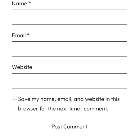
Name
*
Email
*
Website
Save my name, email, and website in this
browser for the next time I comment.