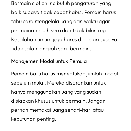
Bermain slot online butuh pengaturan yang
baik supaya tidak cepat habis. Pemain harus
tahu cara mengelola uang dan waktu agar
permainan lebih seru dan tidak bikin rugi.
Kesalahan umum juga harus dihindari supaya
tidak salah langkah saat bermain.
Manajemen Modal untuk Pemula
Pemain baru harus menentukan jumlah modal
sebelum mulai. Mereka disarankan untuk
hanya menggunakan uang yang sudah
disiapkan khusus untuk bermain. Jangan
pernah memakai uang sehari-hari atau
kebutuhan penting.