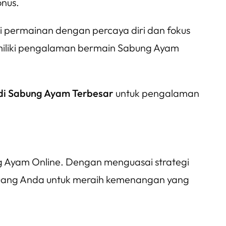
nus.
 permainan dengan percaya diri dan fokus
miliki pengalaman bermain Sabung Ayam
di Sabung Ayam Terbesar
untuk pengalaman
g Ayam Online. Dengan menguasai strategi
luang Anda untuk meraih kemenangan yang