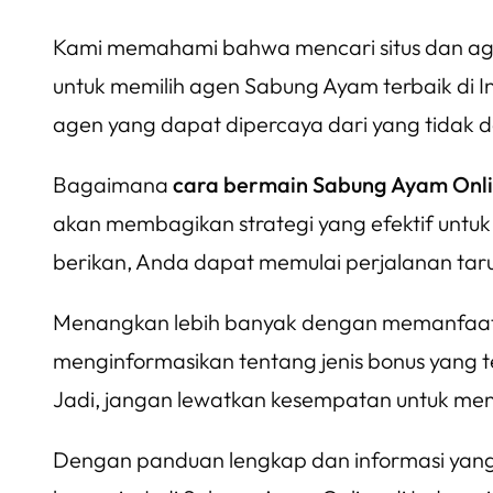
Kami memahami bahwa mencari situs dan agen
untuk memilih agen Sabung Ayam terbaik di
agen yang dapat dipercaya dari yang tidak 
Bagaimana
cara bermain Sabung Ayam Onl
akan membagikan strategi yang efektif un
berikan, Anda dapat memulai perjalanan tar
Menangkan lebih banyak dengan memanfaatkan
menginformasikan tentang jenis bonus yang 
Jadi, jangan lewatkan kesempatan untuk me
Dengan panduan lengkap dan informasi yan