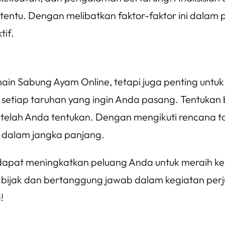
rtentu. Dengan melibatkan faktor-faktor ini dal
tif.
ain Sabung Ayam Online, tetapi juga penting untu
i setiap taruhan yang ingin Anda pasang. Tentuka
ng telah Anda tentukan. Dengan mengikuti rencana
dalam jangka panjang.
nda dapat meningkatkan peluang Anda untuk merai
 bijak dan bertanggung jawab dalam kegiatan perju
!