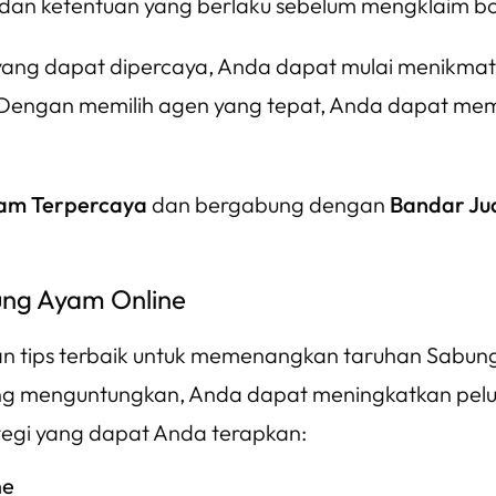
dan ketentuan yang berlaku sebelum mengklaim bo
ng dapat dipercaya, Anda dapat mulai menikmati
 Dengan memilih agen yang tepat, Anda dapat me
am Terpercaya
dan bergabung dengan
Bandar Ju
ung Ayam Online
an tips terbaik untuk memenangkan taruhan Sabun
yang menguntungkan, Anda dapat meningkatkan pe
rategi yang dapat Anda terapkan:
ne