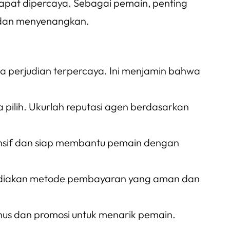
pat dipercaya. Sebagai pemain, penting
 dan menyenangkan.
baga perjudian terpercaya. Ini menjamin bahwa
 pilih. Ukurlah reputasi agen berdasarkan
onsif dan siap membantu pemain dengan
ediakan metode pembayaran yang aman dan
us dan promosi untuk menarik pemain.