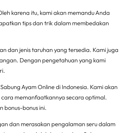
Oleh karena itu, kami akan memandu Anda
dapatkan tips dan trik dalam membedakan
n dan jenis taruhan yang tersedia. Kami juga
enangan. Dengan pengetahuan yang kami
i.
Sabung Ayam Online di Indonesia. Kami akan
ta cara memanfaatkannya secara optimal.
 bonus-bonus ini.
ngan dan merasakan pengalaman seru dalam