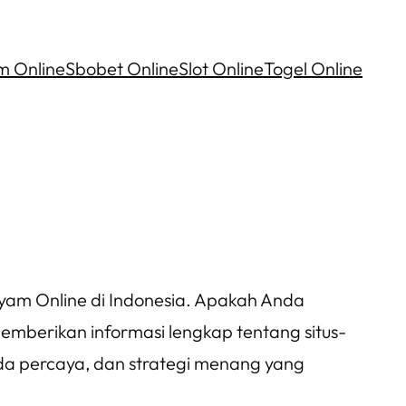
m Online
Sbobet Online
Slot Online
Togel Online
yam Online di Indonesia. Apakah Anda
mberikan informasi lengkap tentang situs-
da percaya, dan strategi menang yang