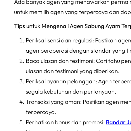
Ada banyak agen yang menawarkan permaina
untuk memilih agen yang terpercaya dan 
Tips untuk Mengenali Agen Sabung Ayam Te
Periksa lisensi dan regulasi: Pastikan ag
agen beroperasi dengan standar yang ti
Baca ulasan dan testimoni: Cari tahu pe
ulasan dan testimoni yang diberikan.
Periksa layanan pelanggan: Agen terpe
segala kebutuhan dan pertanyaan.
Transaksi yang aman: Pastikan agen m
terpercaya.
Perhatikan bonus dan promosi:
Bandar J