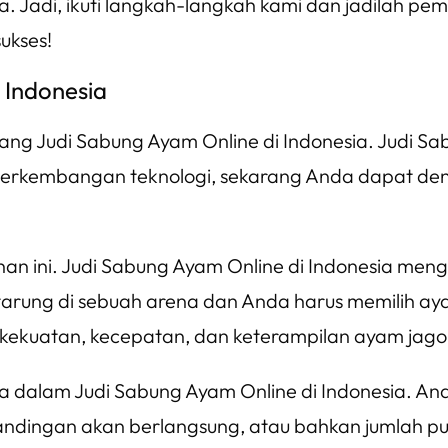
a. Jadi, ikuti langkah-langkah kami dan jadilah p
ukses!
 Indonesia
tang Judi Sabung Ayam Online di Indonesia. Judi
n perkembangan teknologi, sekarang Anda dapat 
nan ini. Judi Sabung Ayam Online di Indonesia men
tarung di sebuah arena dan Anda harus memilih 
 kekuatan, kecepatan, dan keterampilan ayam jago 
dia dalam Judi Sabung Ayam Online di Indonesia.
dingan akan berlangsung, atau bahkan jumlah puk