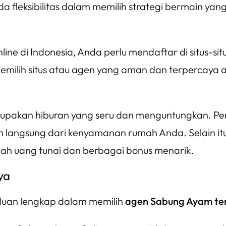
a fleksibilitas dalam memilih strategi bermain yan
ne di Indonesia, Anda perlu mendaftar di situs-sit
memilih situs atau agen yang aman dan terpercay
upakan hiburan yang seru dan menguntungkan. Pe
 langsung dari kenyamanan rumah Anda. Selain i
h uang tunai dan berbagai bonus menarik.
ya
duan lengkap dalam memilih
agen Sabung Ayam te