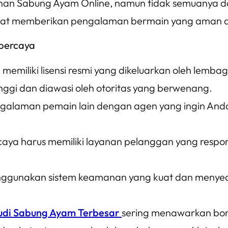
n Sabung Ayam Online, namun tidak semuanya da
dapat memberikan pengalaman bermain yang aman
rpercaya
en memiliki lisensi resmi yang dikeluarkan oleh lem
nggi dan diawasi oleh otoritas yang berwenang.
ngalaman pemain lain dengan agen yang ingin Anda
rcaya harus memiliki layanan pelanggan yang resp
enggunakan sistem keamanan yang kuat dan meny
udi Sabung Ayam Terbesar
sering menawarkan bon