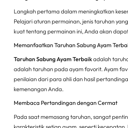
Langkah pertama dalam meningkatkan kes
Pelajari aturan permainan, jenis taruhan y
kuat tentang permainan ini, Anda akan dapa
Memanfaatkan Taruhan Sabung Ayam Terba
Taruhan Sabung Ayam Terbaik
adalah taruha
adalah taruhan pada ayam favorit. Ayam favo
penilaian dari para ahli dan hasil pertand
kemenangan Anda.
Membaca Pertandingan dengan Cermat
Pada saat memasang taruhan, sangat penti
karakteristik setiap ayam, seperti kecepata