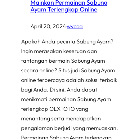
Mainkan Permainan Sabung
Ayam Terlengkap Online
April 20, 2024
·
wvcoa
Apakah Anda pecinta Sabung Ayam?
Ingin merasakan keseruan dan
tantangan bermain Sabung Ayam
secara online? Situs judi Sabung Ayam
online terpercaya adalah solusi terbaik
bagi Anda. Di sini, Anda dapat
menikmati permainan Sabung Ayam
terlengkap OLXTOTO yang
menantang serta mendapatkan
pengalaman berjudi yang memuaskan.
Permainan Sabung Ayam terlengkap