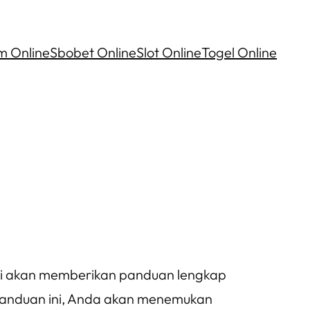
m Online
Sbobet Online
Slot Online
Togel Online
ini akan memberikan panduan lengkap
 panduan ini, Anda akan menemukan