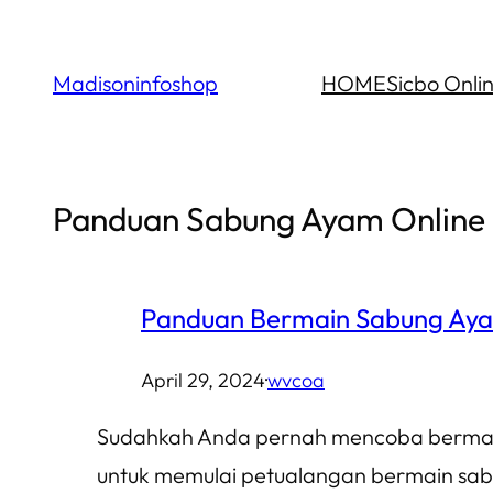
Skip
to
Madisoninfoshop
HOME
Sicbo Onli
content
Panduan Sabung Ayam Online
Panduan Bermain Sabung Ayam
April 29, 2024
·
wvcoa
Sudahkah Anda pernah mencoba bermain 
untuk memulai petualangan bermain sabu