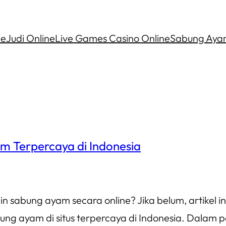
ne
Judi Online
Live Games Casino Online
Sabung Aya
 Terpercaya di Indonesia
sabung ayam secara online? Jika belum, artikel 
ng ayam di situs terpercaya di Indonesia. Dalam