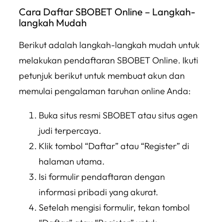
Cara Daftar SBOBET Online – Langkah-
langkah Mudah
Berikut adalah langkah-langkah mudah untuk
melakukan pendaftaran SBOBET Online. Ikuti
petunjuk berikut untuk membuat akun dan
memulai pengalaman taruhan online Anda:
Buka situs resmi SBOBET atau situs agen
judi terpercaya.
Klik tombol “Daftar” atau “Register” di
halaman utama.
Isi formulir pendaftaran dengan
informasi pribadi yang akurat.
Setelah mengisi formulir, tekan tombol