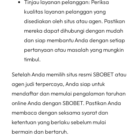
Tinjau layanan pelanggan: Periksa
kualitas layanan pelanggan yang
disediakan oleh situs atau agen. Pastikan
mereka dapat dihubungi dengan mudah
dan siap membantu Anda dengan setiap
pertanyaan atau masalah yang mungkin
timbul.
Setelah Anda memilih situs resmi SBOBET atau
agen judi terpercaya, Anda siap untuk
mendaftar dan memulai pengalaman taruhan
online Anda dengan SBOBET. Pastikan Anda
membaca dengan seksama syarat dan
ketentuan yang berlaku sebelum mulai
bermain dan bertaruh.