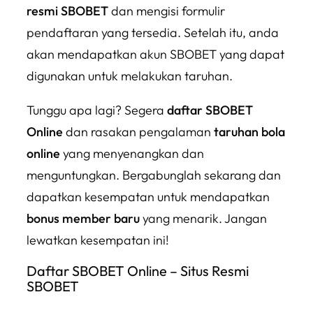
resmi SBOBET
dan mengisi formulir
pendaftaran yang tersedia. Setelah itu, anda
akan mendapatkan akun SBOBET yang dapat
digunakan untuk melakukan taruhan.
Tunggu apa lagi? Segera
daftar SBOBET
Online
dan rasakan pengalaman
taruhan bola
online
yang menyenangkan dan
menguntungkan. Bergabunglah sekarang dan
dapatkan kesempatan untuk mendapatkan
bonus member baru
yang menarik. Jangan
lewatkan kesempatan ini!
Daftar SBOBET Online – Situs Resmi
SBOBET