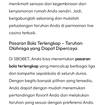
menikmati sensasi dan kegembiraan dari
kenyamanan rumah Anda sendiri. Jadi,
bergabunglah sekarang dan mulailah
petualangan taruhan Anda di permainan live
casino terbaik.
Pasaran Bola Terlengkap – Taruhan
Olahraga yang Dapat Dipercaya
Di SBOBET, Anda bisa menemukan
pasaran
bola terlengkap
yang mencakup berbagai liga
dan kompetisi sepakbola di seluruh dunia.
Dengan begitu banyak pilihan yang tersedia,
Anda dapat dengan mudah menemukan
pertandingan favorit Anda dan melakukan
taruhan yang sesuai dengan preferensi Anda.