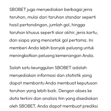
SBOBET juga menyediakan berbagai jenis
taruhan, mulai dari taruhan standar seperti
hasil pertandingan, jumlah gol, hingga
taruhan khusus seperti skor akhir, jenis kartu,
dan siapa yang mencetak gol pertama. Ini
memberi Anda lebih banyak peluang untuk
meningkatkan peluang kemenangan Anda.
Salah satu keunggulan SBOBET adalah
menyediakan informasi dan statistik yang
dapat membantu Anda membuat keputusan
taruhan yang lebih baik. Dengan akses ke
data terkini dan analisis tim yang disediakan
oleh SBOBET, Anda dapat membuat prediksi