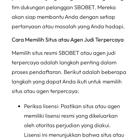
tim dukungan pelanggan SBOBET. Mereka
akan siap membantu Anda dengan setiap
pertanyaan atau masalah yang Anda hadapi.
Cara Memilih Situs atau Agen Judi Terpercaya
Memilih situs resmi SBOBET atau agen judi
terpercaya adalah langkah penting dalam
proses pendaftaran. Berikut adalah beberapa
langkah yang dapat Anda ikuti untuk memilih
situs atau agen terpercaya:
Periksa lisensi: Pastikan situs atau agen
memiliki lisensi resmi yang dikeluarkan
oleh otoritas perjudian yang diakui.
Lisensi ini menunjukkan bahwa situs atau