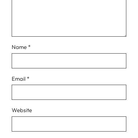
Name
*
Email
*
Website