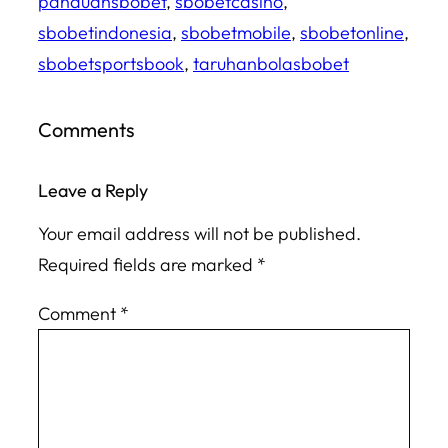
panduansbobet
, 
sbobetcasino
, 
sbobetindonesia
, 
sbobetmobile
, 
sbobetonline
, 
sbobetsportsbook
, 
taruhanbolasbobet
Comments
Leave a Reply
Your email address will not be published.
Required fields are marked
*
Comment
*