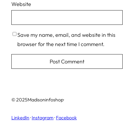
Website
Save my name, email, and website in this
browser for the next time I comment.
© 2025
Madisoninfoshop
·
LinkedIn
·
Instagram
·
Facebook