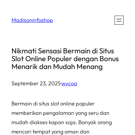
Skip
to
Madisoninfoshop
content
Nikmati Sensasi Bermain di Situs
Slot Online Populer dengan Bonus
Menarik dan Mudah Menang
September 23, 2025
·
wvcoa
Bermain di situs slot online populer
memberikan pengalaman yang seru dan
mudah diakses kapan saja. Banyak orang
mencari tempat yang aman dan