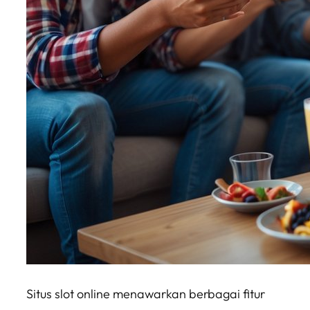
Situs slot online menawarkan berbagai fitur