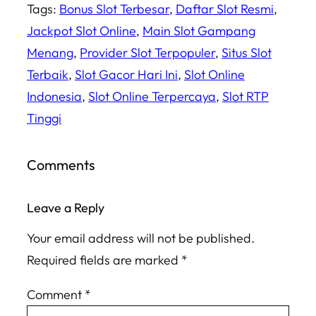
Tags:
Bonus Slot Terbesar
, 
Daftar Slot Resmi
, 
Jackpot Slot Online
, 
Main Slot Gampang
Menang
, 
Provider Slot Terpopuler
, 
Situs Slot
Terbaik
, 
Slot Gacor Hari Ini
, 
Slot Online
Indonesia
, 
Slot Online Terpercaya
, 
Slot RTP
Tinggi
Comments
Leave a Reply
Your email address will not be published.
Required fields are marked
*
Comment
*