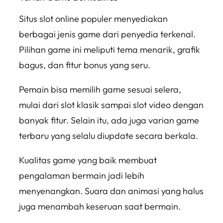
Situs slot online populer menyediakan
berbagai jenis game dari penyedia terkenal.
Pilihan game ini meliputi tema menarik, grafik
bagus, dan fitur bonus yang seru.
Pemain bisa memilih game sesuai selera,
mulai dari slot klasik sampai slot video dengan
banyak fitur. Selain itu, ada juga varian game
terbaru yang selalu diupdate secara berkala.
Kualitas game yang baik membuat
pengalaman bermain jadi lebih
menyenangkan. Suara dan animasi yang halus
juga menambah keseruan saat bermain.