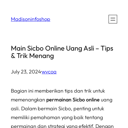
Skip
to
Madisoninfoshop
content
Main Sicbo Online Uang Asli – Tips
& Trik Menang
July 23, 2024
·
wvcoa
Bagian ini memberikan tips dan trik untuk
memenangkan
permainan Sicbo online
uang
asli. Dalam bermain Sicbo, penting untuk
memiliki pemahaman yang baik tentang
permainan dan strategi yang efektif. Dengan