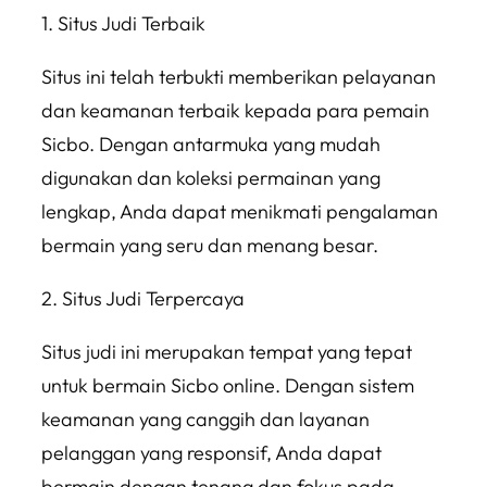
1. Situs Judi Terbaik
Situs ini telah terbukti memberikan pelayanan
dan keamanan terbaik kepada para pemain
Sicbo. Dengan antarmuka yang mudah
digunakan dan koleksi permainan yang
lengkap, Anda dapat menikmati pengalaman
bermain yang seru dan menang besar.
2. Situs Judi Terpercaya
Situs judi ini merupakan tempat yang tepat
untuk bermain Sicbo online. Dengan sistem
keamanan yang canggih dan layanan
pelanggan yang responsif, Anda dapat
bermain dengan tenang dan fokus pada