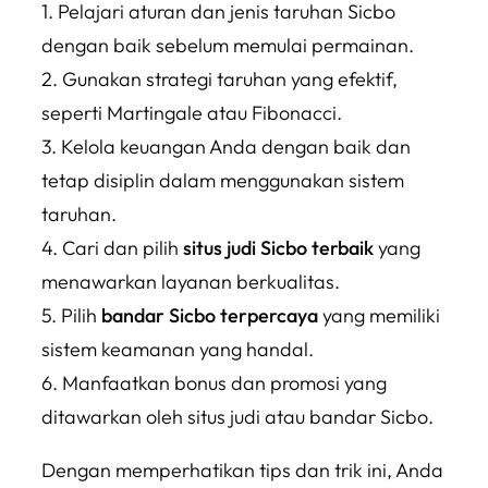
1. Pelajari aturan dan jenis taruhan Sicbo
dengan baik sebelum memulai permainan.
2. Gunakan strategi taruhan yang efektif,
seperti Martingale atau Fibonacci.
3. Kelola keuangan Anda dengan baik dan
tetap disiplin dalam menggunakan sistem
taruhan.
4. Cari dan pilih
situs judi Sicbo terbaik
yang
menawarkan layanan berkualitas.
5. Pilih
bandar Sicbo terpercaya
yang memiliki
sistem keamanan yang handal.
6. Manfaatkan bonus dan promosi yang
ditawarkan oleh situs judi atau bandar Sicbo.
Dengan memperhatikan tips dan trik ini, Anda