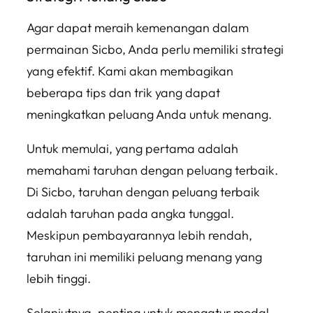
Agar dapat meraih kemenangan dalam
permainan Sicbo, Anda perlu memiliki strategi
yang efektif. Kami akan membagikan
beberapa tips dan trik yang dapat
meningkatkan peluang Anda untuk menang.
Untuk memulai, yang pertama adalah
memahami taruhan dengan peluang terbaik.
Di Sicbo, taruhan dengan peluang terbaik
adalah taruhan pada angka tunggal.
Meskipun pembayarannya lebih rendah,
taruhan ini memiliki peluang menang yang
lebih tinggi.
Selanjutnya, penting untuk mengatur modal