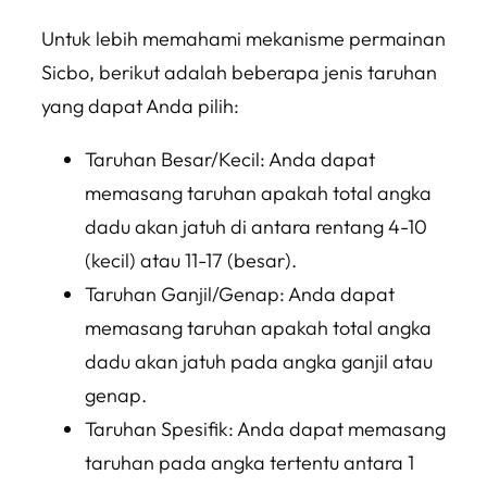
Untuk lebih memahami mekanisme permainan
Sicbo, berikut adalah beberapa jenis taruhan
yang dapat Anda pilih:
Taruhan Besar/Kecil: Anda dapat
memasang taruhan apakah total angka
dadu akan jatuh di antara rentang 4-10
(kecil) atau 11-17 (besar).
Taruhan Ganjil/Genap: Anda dapat
memasang taruhan apakah total angka
dadu akan jatuh pada angka ganjil atau
genap.
Taruhan Spesifik: Anda dapat memasang
taruhan pada angka tertentu antara 1