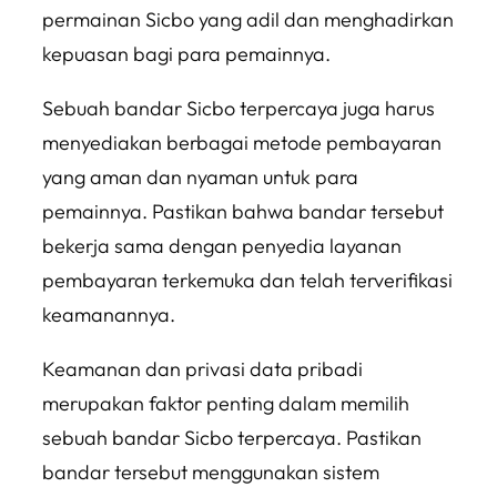
permainan Sicbo yang adil dan menghadirkan
kepuasan bagi para pemainnya.
Sebuah bandar Sicbo terpercaya juga harus
menyediakan berbagai metode pembayaran
yang aman dan nyaman untuk para
pemainnya. Pastikan bahwa bandar tersebut
bekerja sama dengan penyedia layanan
pembayaran terkemuka dan telah terverifikasi
keamanannya.
Keamanan dan privasi data pribadi
merupakan faktor penting dalam memilih
sebuah bandar Sicbo terpercaya. Pastikan
bandar tersebut menggunakan sistem