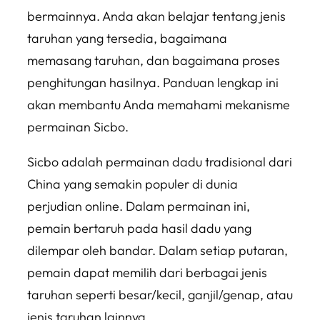
bermainnya. Anda akan belajar tentang jenis
taruhan yang tersedia, bagaimana
memasang taruhan, dan bagaimana proses
penghitungan hasilnya. Panduan lengkap ini
akan membantu Anda memahami mekanisme
permainan Sicbo.
Sicbo adalah permainan dadu tradisional dari
China yang semakin populer di dunia
perjudian online. Dalam permainan ini,
pemain bertaruh pada hasil dadu yang
dilempar oleh bandar. Dalam setiap putaran,
pemain dapat memilih dari berbagai jenis
taruhan seperti besar/kecil, ganjil/genap, atau
jenis taruhan lainnya.