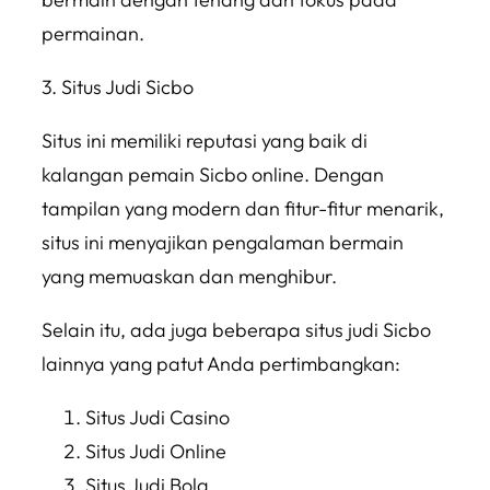
permainan.
3. Situs Judi Sicbo
Situs ini memiliki reputasi yang baik di
kalangan pemain Sicbo online. Dengan
tampilan yang modern dan fitur-fitur menarik,
situs ini menyajikan pengalaman bermain
yang memuaskan dan menghibur.
Selain itu, ada juga beberapa situs judi Sicbo
lainnya yang patut Anda pertimbangkan:
Situs Judi Casino
Situs Judi Online
Situs Judi Bola