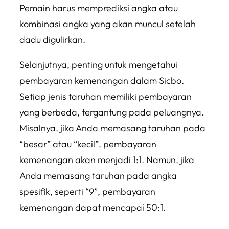
Pemain harus memprediksi angka atau
kombinasi angka yang akan muncul setelah
dadu digulirkan.
Selanjutnya, penting untuk mengetahui
pembayaran kemenangan dalam Sicbo.
Setiap jenis taruhan memiliki pembayaran
yang berbeda, tergantung pada peluangnya.
Misalnya, jika Anda memasang taruhan pada
“besar” atau “kecil”, pembayaran
kemenangan akan menjadi 1:1. Namun, jika
Anda memasang taruhan pada angka
spesifik, seperti “9”, pembayaran
kemenangan dapat mencapai 50:1.