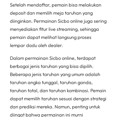
Setelah mendaftar, pemain bisa melakukan
deposit dan memilih meja taruhan yang
diinginkan. Permainan Sicbo online juga sering
menyediakan fitur live streaming, sehingga
pemain dapat melihat langsung proses
lempar dadu oleh dealer.
Dalam permainan Sicbo online, terdapat
berbagai jenis taruhan yang bisa dipilih.
Beberapa jenis taruhan yang umum adalah
taruhan angka tunggal, taruhan ganda,
taruhan total, dan taruhan kombinasi. Pemain
dapat memilih taruhan sesuai dengan strategi
dan prediksi mereka. Namun, penting untuk
diingat bahwa permainan ini murni