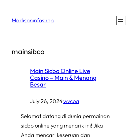
Skip
to
Madisoninfoshop
content
mainsibco
Main Sicbo Online Live
Casino – Main & Menang
Besar
July 26, 2024
·
wvcoa
Selamat datang di dunia permainan
sicbo online yang menarik ini! Jika
Anda mencari keseruan dan