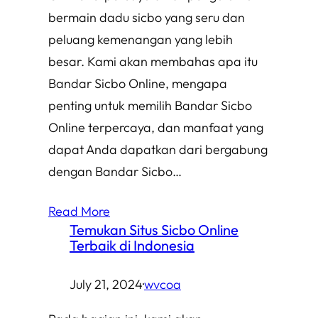
bermain dadu sicbo yang seru dan
peluang kemenangan yang lebih
besar. Kami akan membahas apa itu
Bandar Sicbo Online, mengapa
penting untuk memilih Bandar Sicbo
Online terpercaya, dan manfaat yang
dapat Anda dapatkan dari bergabung
dengan Bandar Sicbo…
Read More
Temukan Situs Sicbo Online
Terbaik di Indonesia
July 21, 2024
·
wvcoa