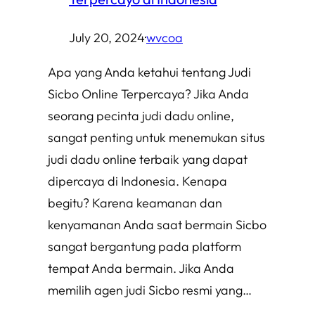
July 20, 2024
·
wvcoa
Apa yang Anda ketahui tentang Judi
Sicbo Online Terpercaya? Jika Anda
seorang pecinta judi dadu online,
sangat penting untuk menemukan situs
judi dadu online terbaik yang dapat
dipercaya di Indonesia. Kenapa
begitu? Karena keamanan dan
kenyamanan Anda saat bermain Sicbo
sangat bergantung pada platform
tempat Anda bermain. Jika Anda
memilih agen judi Sicbo resmi yang…