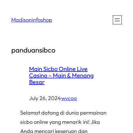
Skip
to
Madisoninfoshop
content
panduansibco
Main Sicbo Online Live
Casino – Main & Menang
Besar
July 26, 2024
·
wvcoa
Selamat datang di dunia permainan
sicbo online yang menarik ini! Jika
Anda mencari keseruan dan