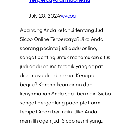
July 20, 2024
·
wvcoa
Apa yang Anda ketahui tentang Judi
Sicbo Online Terpercaya? Jika Anda
seorang pecinta judi dadu online,
sangat penting untuk menemukan situs
judi dadu online terbaik yang dapat
dipercaya di Indonesia. Kenapa
begitu? Karena keamanan dan
kenyamanan Anda saat bermain Sicbo
sangat bergantung pada platform
tempat Anda bermain. Jika Anda
memilih agen judi Sicbo resmi yang…