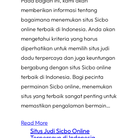
Pada bagian ini, kami akan
memberikan informasi tentang
bagaimana menemukan situs Sicbo
online terbaik di Indonesia. Anda akan
mengetahui kriteria yang harus
diperhatikan untuk memilih situs judi
dadu terpercaya dan juga keuntungan
bergabung dengan situs Sicbo online
terbaik di Indonesia. Bagi pecinta
permainan Sicbo online, menemukan
situs yang terbaik sangat penting untuk
memastikan pengalaman bermain…
Read More
Situs Judi Sicbo Online
Terpercayo di Indonesia