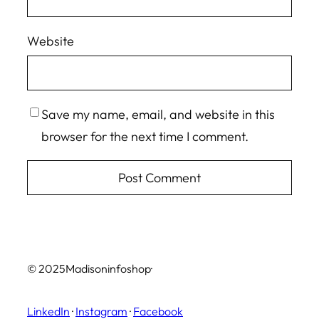
Website
Save my name, email, and website in this
browser for the next time I comment.
© 2025
Madisoninfoshop
·
LinkedIn
·
Instagram
·
Facebook