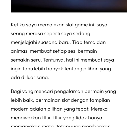
Ketika saya memainkan slot game ini, saya
sering merasa seperti saya sedang
menjelajahi suasana baru. Tiap tema dan
animasi membuat setiap sesi bermain
semakin seru. Tentunya, hal ini membuat saya
ingin tahu lebih banyak tentang pilihan yang
ada di luar sana.
Bagi yang mencari pengalaman bermain yang
lebih baik, permainan slot dengan tampilan
modern adalah pilihan yang tepat. Mereka
menawarkan fitur-fitur yang tidak hanya
memanjakan mata, tetapi juga memberikan