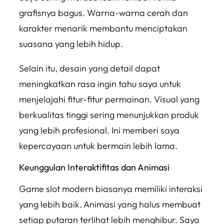
grafisnya bagus. Warna-warna cerah dan
karakter menarik membantu menciptakan
suasana yang lebih hidup.
Selain itu, desain yang detail dapat
meningkatkan rasa ingin tahu saya untuk
menjelajahi fitur-fitur permainan. Visual yang
berkualitas tinggi sering menunjukkan produk
yang lebih profesional. Ini memberi saya
kepercayaan untuk bermain lebih lama.
Keunggulan Interaktifitas dan Animasi
Game slot modern biasanya memiliki interaksi
yang lebih baik. Animasi yang halus membuat
setiap putaran terlihat lebih menghibur. Saya