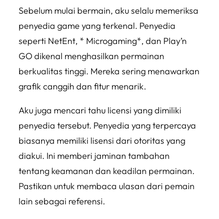
Sebelum mulai bermain, aku selalu memeriksa
penyedia game yang terkenal. Penyedia
seperti
NetEnt
, * Microgaming*, dan
Play’n
GO
dikenal menghasilkan permainan
berkualitas tinggi. Mereka sering menawarkan
grafik canggih dan fitur menarik.
Aku juga mencari tahu licensi yang dimiliki
penyedia tersebut. Penyedia yang terpercaya
biasanya memiliki lisensi dari otoritas yang
diakui. Ini memberi jaminan tambahan
tentang keamanan dan keadilan permainan.
Pastikan untuk membaca ulasan dari pemain
lain sebagai referensi.