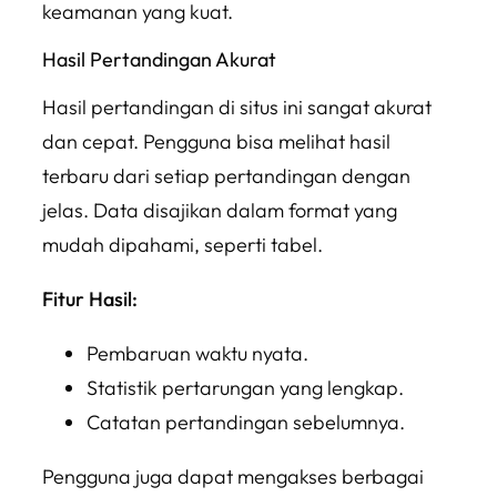
keamanan yang kuat.
Hasil Pertandingan Akurat
Hasil pertandingan di situs ini sangat akurat
dan cepat. Pengguna bisa melihat hasil
terbaru dari setiap pertandingan dengan
jelas. Data disajikan dalam format yang
mudah dipahami, seperti tabel.
Fitur Hasil:
Pembaruan waktu nyata.
Statistik pertarungan yang lengkap.
Catatan pertandingan sebelumnya.
Pengguna juga dapat mengakses berbagai