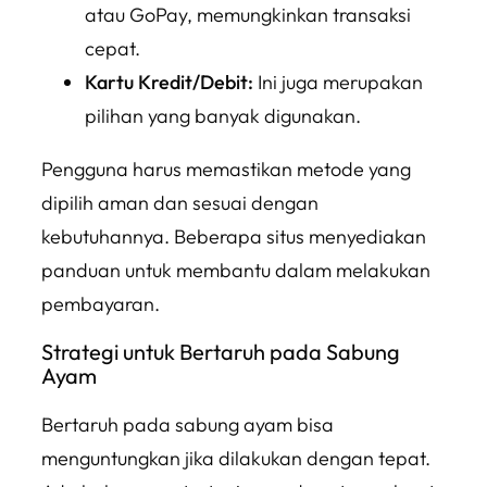
atau GoPay, memungkinkan transaksi
cepat.
Kartu Kredit/Debit:
Ini juga merupakan
pilihan yang banyak digunakan.
Pengguna harus memastikan metode yang
dipilih aman dan sesuai dengan
kebutuhannya. Beberapa situs menyediakan
panduan untuk membantu dalam melakukan
pembayaran.
Strategi untuk Bertaruh pada Sabung
Ayam
Bertaruh pada sabung ayam bisa
menguntungkan jika dilakukan dengan tepat.