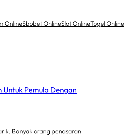
m Online
Sbobet Online
Slot Online
Togel Online
n Untuk Pemula Dengan
rik. Banyak orang penasaran