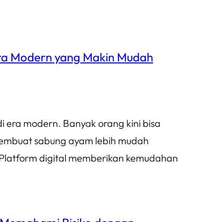
Era Modern yang Makin Mudah
i era modern. Banyak orang kini bisa
membuat sabung ayam lebih mudah
g. Platform digital memberikan kemudahan