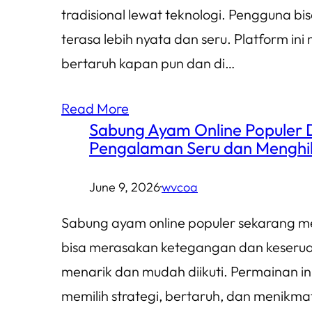
tradisional lewat teknologi. Pengguna b
terasa lebih nyata dan seru. Platform in
bertaruh kapan pun dan di…
Read More
Sabung Ayam Online Populer 
Pengalaman Seru dan Menghi
June 9, 2026
·
wvcoa
Sabung ayam online populer sekarang m
bisa merasakan ketegangan dan keseruan
menarik dan mudah diikuti. Permainan ini 
memilih strategi, bertaruh, dan menikma