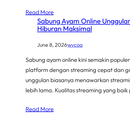
Read More
Sabung Ayam Online Unggulan
Hiburan Maksimal
June 8, 2026
·
wvcoa
Sabung ayam online kini semakin popul
platform dengan streaming cepat dan g
unggulan biasanya menawarkan streami
lebih lama. Kualitas streaming yang baik
Read More