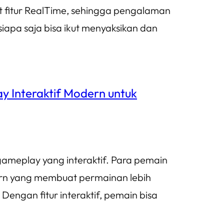
at fitur RealTime, sehingga pengalaman
siapa saja bisa ikut menyaksikan dan
 Interaktif Modern untuk
ameplay yang interaktif. Para pemain
dern yang membuat permainan lebih
Dengan fitur interaktif, pemain bisa