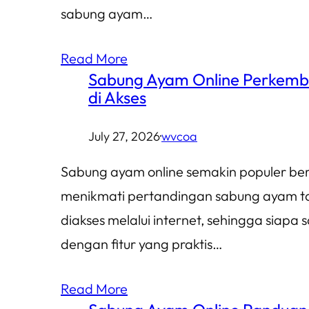
sabung ayam…
Read More
Sabung Ayam Online Perkemba
di Akses
July 27, 2026
·
wvcoa
Sabung ayam online semakin populer berk
menikmati pertandingan sabung ayam ta
diakses melalui internet, sehingga siap
dengan fitur yang praktis…
Read More