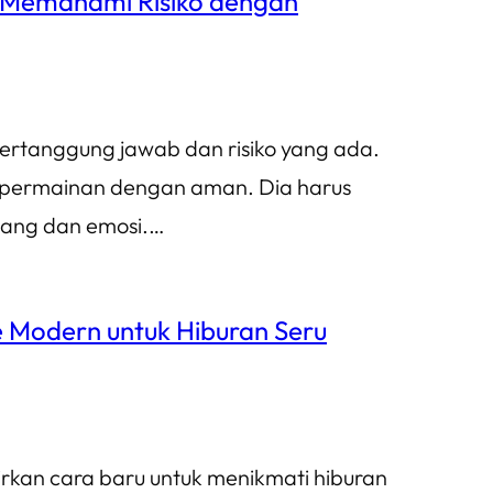
 Memahami Risiko dengan
bertanggung jawab dan risiko yang ada.
i permainan dengan aman. Dia harus
uang dan emosi.…
e Modern untuk Hiburan Seru
rkan cara baru untuk menikmati hiburan