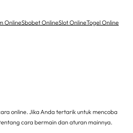
m Online
Sbobet Online
Slot Online
Togel Online
ecara online. Jika Anda tertarik untuk mencoba
p tentang cara bermain dan aturan mainnya.