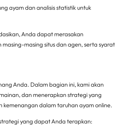
g ayam dan analisis statistik untuk
dasikan, Anda dapat merasakan
masing-masing situs dan agen, serta syarat
nang Anda. Dalam bagian ini, kami akan
mainan, dan menerapkan strategi yang
ih kemenangan dalam taruhan ayam online.
strategi yang dapat Anda terapkan: