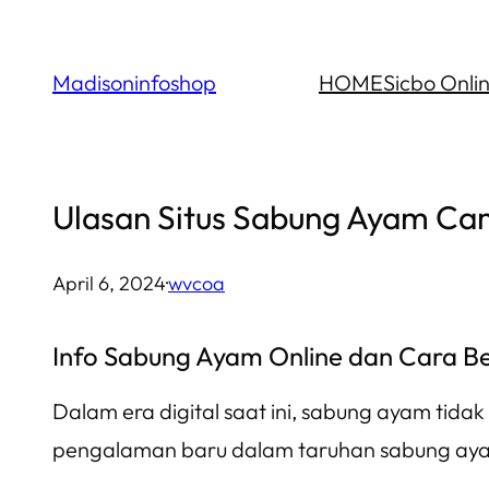
Skip
to
Madisoninfoshop
HOME
Sicbo Onli
content
Ulasan Situs Sabung Ayam Ca
April 6, 2024
·
wvcoa
Info Sabung Ayam Online dan Cara B
Dalam era digital saat ini, sabung ayam tidak
pengalaman baru dalam taruhan sabung ayam o