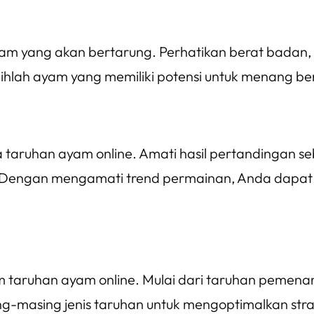
yam yang akan bertarung. Perhatikan berat badan, 
hlah ayam yang memiliki potensi untuk menang ber
 taruhan ayam online. Amati hasil pertandingan 
. Dengan mengamati trend permainan, Anda dapat
lam taruhan ayam online. Mulai dari taruhan pemena
g-masing jenis taruhan untuk mengoptimalkan stra