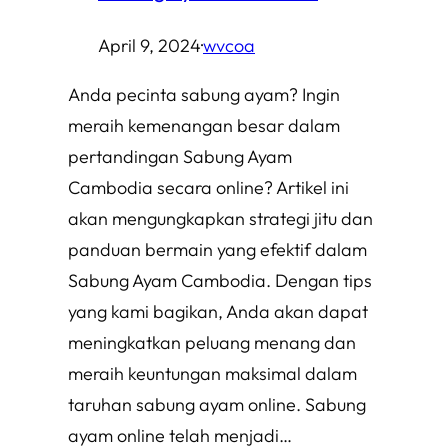
April 9, 2024
·
wvcoa
Anda pecinta sabung ayam? Ingin
meraih kemenangan besar dalam
pertandingan Sabung Ayam
Cambodia secara online? Artikel ini
akan mengungkapkan strategi jitu dan
panduan bermain yang efektif dalam
Sabung Ayam Cambodia. Dengan tips
yang kami bagikan, Anda akan dapat
meningkatkan peluang menang dan
meraih keuntungan maksimal dalam
taruhan sabung ayam online. Sabung
ayam online telah menjadi…