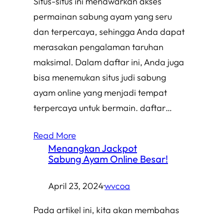
Situs-situs ini menawarkan akses
permainan sabung ayam yang seru
dan terpercaya, sehingga Anda dapat
merasakan pengalaman taruhan
maksimal. Dalam daftar ini, Anda juga
bisa menemukan situs judi sabung
ayam online yang menjadi tempat
terpercaya untuk bermain. daftar…
Read More
Menangkan Jackpot
Sabung Ayam Online Besar!
April 23, 2024
·
wvcoa
Pada artikel ini, kita akan membahas