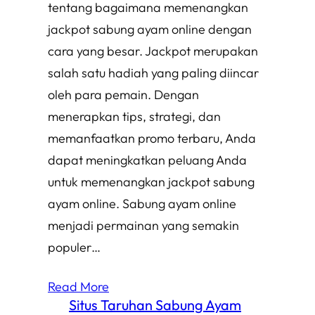
tentang bagaimana memenangkan
jackpot sabung ayam online dengan
cara yang besar. Jackpot merupakan
salah satu hadiah yang paling diincar
oleh para pemain. Dengan
menerapkan tips, strategi, dan
memanfaatkan promo terbaru, Anda
dapat meningkatkan peluang Anda
untuk memenangkan jackpot sabung
ayam online. Sabung ayam online
menjadi permainan yang semakin
populer…
Read More
Situs Taruhan Sabung Ayam