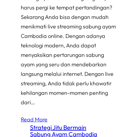
harus pergi ke tempat pertandingan?
Sekarang Anda bisa dengan mudah
menikmati live streaming sabung ayam
Cambodia online. Dengan adanya
teknologi modern, Anda dapat
menyaksikan pertarungan sabung
ayam yang seru dan mendebarkan
langsung melalui internet. Dengan live
streaming, Anda tidak perlu khawatir
kehilangan momen-momen penting
dari…
Read More
Strategi Jitu Bermain
Sabung Ayam Cambodia