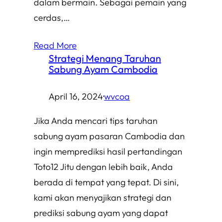
dalam bermain. Sebagai pemain yang
cerdas,…
Read More
Strategi Menang Taruhan
Sabung Ayam Cambodia
April 16, 2024
·
wvcoa
Jika Anda mencari tips taruhan
sabung ayam pasaran Cambodia dan
ingin memprediksi hasil pertandingan
Toto12 Jitu dengan lebih baik, Anda
berada di tempat yang tepat. Di sini,
kami akan menyajikan strategi dan
prediksi sabung ayam yang dapat