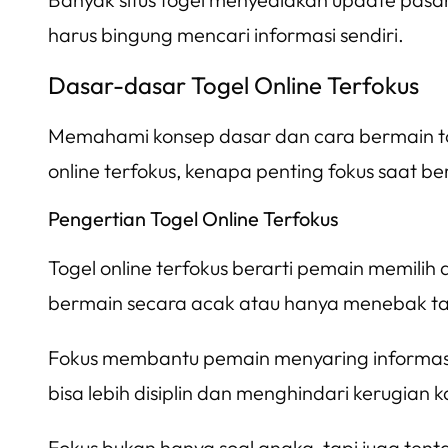
harus bingung mencari informasi sendiri.
Dasar-dasar Togel Online Terfokus
Memahami konsep dasar dan cara bermain tog
online terfokus, kenapa penting fokus saat 
Pengertian Togel Online Terfokus
Togel online terfokus berarti pemain memili
bermain secara acak atau hanya menebak t
Fokus membantu pemain menyaring informasi 
bisa lebih disiplin dan menghindari kerugian 
Fokus bukan hanya soal angka, tapi juga ten