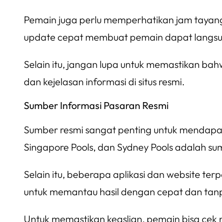
Pemain juga perlu memperhatikan jam tayang 
update cepat membuat pemain dapat langsu
Selain itu, jangan lupa untuk memastikan bahw
dan kejelasan informasi di situs resmi.
Sumber Informasi Pasaran Resmi
Sumber resmi sangat penting untuk mendapatk
Singapore Pools
, dan
Sydney Pools
adalah sum
Selain itu, beberapa aplikasi dan website te
untuk memantau hasil dengan cepat dan tan
Untuk memastikan keaslian, pemain bisa cek