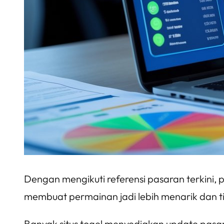
Dengan mengikuti referensi pasaran terkini
membuat permainan jadi lebih menarik dan 
Banyak situs togel menyediakan update pasa