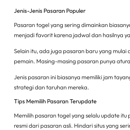
Jenis-Jenis Pasaran Populer
Pasaran togel yang sering dimainkan biasany
menjadi favorit karena jadwal dan hasilnya y
Selain itu, ada juga pasaran baru yang mulai d
pemain. Masing-masing pasaran punya aturan
Jenis pasaran ini biasanya memiliki jam tay
strategi dan taruhan mereka.
Tips Memilih Pasaran Terupdate
Memilih pasaran togel yang selalu update itu 
resmi dari pasaran asli. Hindari situs yang s