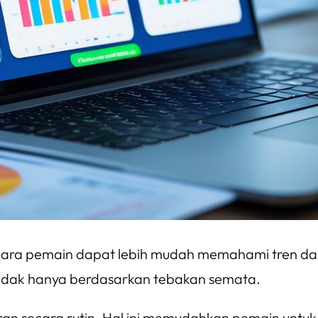
, para pemain dapat lebih mudah memahami tren dan
tidak hanya berdasarkan tebakan semata.
ran secara rutin. Hal ini memudahkan pemain untu