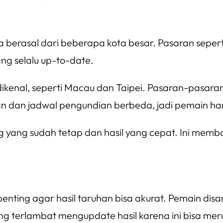
a berasal dari beberapa kota besar. Pasaran seper
ang selalu up-to-date.
ikenal, seperti
Macau
dan
Taipei
. Pasaran-pasaran
 dan jadwal pengundian berbeda, jadi pemain haru
ang yang sudah tetap dan hasil yang cepat. Ini me
penting agar hasil taruhan bisa akurat. Pemain disa
ering terlambat mengupdate hasil karena ini bisa mer