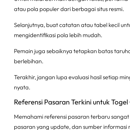
atau pola populer dari berbagai situs resmi.
Selanjutnya, buat catatan atau tabel kecil 
mengidentifikasi pola lebih mudah.
Pemain juga sebaiknya tetapkan batas taruh
berlebihan.
Terakhir, jangan lupa evaluasi hasil setiap mi
nyata.
Referensi Pasaran Terkini untuk Togel
Memahami referensi pasaran terbaru sangat p
pasaran yang update, dan sumber informasi 