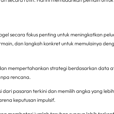
el secara fokus penting untuk meningkatkan pelu
bermain, dan langkah konkret untuk memulainya den
h dan mempertahankan strategi berdasarkan data ata
anpa rencana.
dari pasaran terkini dan memilih angka yang lebi
karena keputusan impulsif.
tang membatasi jumlah taruhan supaya lebih terkon