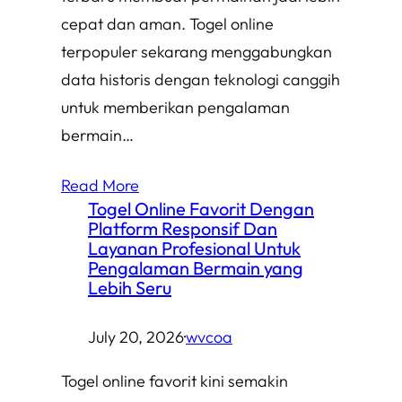
cepat dan aman. Togel online
terpopuler sekarang menggabungkan
data historis dengan teknologi canggih
untuk memberikan pengalaman
bermain…
Read More
Togel Online Favorit Dengan
Platform Responsif Dan
Layanan Profesional Untuk
Pengalaman Bermain yang
Lebih Seru
July 20, 2026
·
wvcoa
Togel online favorit kini semakin