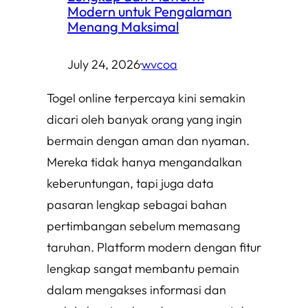
Modern untuk Pengalaman
Menang Maksimal
July 24, 2026
·
wvcoa
Togel online terpercaya kini semakin
dicari oleh banyak orang yang ingin
bermain dengan aman dan nyaman.
Mereka tidak hanya mengandalkan
keberuntungan, tapi juga data
pasaran lengkap sebagai bahan
pertimbangan sebelum memasang
taruhan. Platform modern dengan fitur
lengkap sangat membantu pemain
dalam mengakses informasi dan