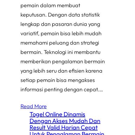
pemain dalam membuat
keputusan. Dengan data statistik
lengkap dan pasaran dunia yang
variatif, pemain bisa lebih mudah
memahami peluang dan strategi
bermain. Teknologi ini membantu
memberikan pengalaman bermain
yang lebih seru dan efisien karena
setiap pemain bisa mengakses
informasi penting dengan cepat.…
Read More
Togel Online Dinamis
Dengan Akses Mudah Dan
Result Valid Harian Cepat
Untuk Pengalaman Bermain