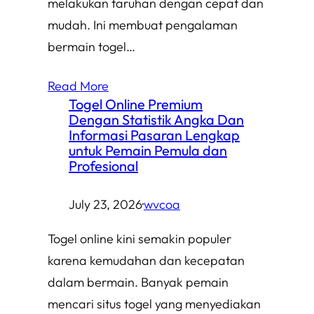
melakukan taruhan dengan cepat dan
mudah. Ini membuat pengalaman
bermain togel…
Read More
Togel Online Premium
Dengan Statistik Angka Dan
Informasi Pasaran Lengkap
untuk Pemain Pemula dan
Profesional
July 23, 2026
·
wvcoa
Togel online kini semakin populer
karena kemudahan dan kecepatan
dalam bermain. Banyak pemain
mencari situs togel yang menyediakan