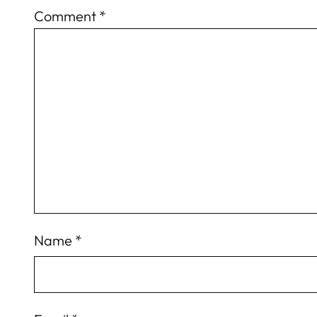
Comment
*
Name
*