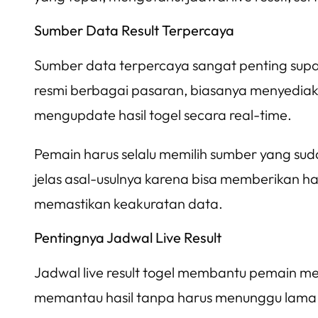
Sumber Data Result Terpercaya
Sumber data terpercaya sangat penting supaya 
resmi berbagai pasaran, biasanya menyediakan 
mengupdate hasil togel secara real-time.
Pemain harus selalu memilih sumber yang sud
jelas asal-usulnya karena bisa memberikan h
memastikan keakuratan data.
Pentingnya Jadwal Live Result
Jadwal live result togel membantu pemain me
memantau hasil tanpa harus menunggu lama d