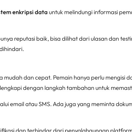
stem enkripsi data
untuk melindungi informasi pema
unya reputasi baik, bisa dilihat dari ulasan dan te
ihindari.
nya mudah dan cepat. Pemain hanya perlu mengisi d
i dilengkapi dengan langkah tambahan untuk memast
elalui email atau SMS. Ada juga yang meminta doku
ifikasi dan terhindar dari penyalahgunaan platform