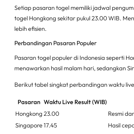
Setiap pasaran togel memiliki jadwal pengum
togel Hongkong sekitar pukul 23.00 WIB. M
lebih efisien.
Perbandingan Pasaran Populer
Pasaran togel populer di Indonesia seperti 
menawarkan hasil malam hari, sedangkan Sing
Berikut tabel singkat perbandingan waktu live
Pasaran
Waktu Live Result (WIB)
Hongkong
23.00
Resmi dan
Singapore
17.45
Hasil cep