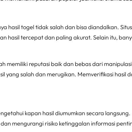
hasil togel tidak salah dan bisa diandalkan. Situs 
hasil tercepat dan paling akurat. Selain itu, banya
ah memiliki reputasi baik dan bebas dari manipul
asil yang salah dan merugikan. Memverifikasi hasi
ngetahui kapan hasil diumumkan secara langsung. 
an mengurangi risiko ketinggalan informasi penti