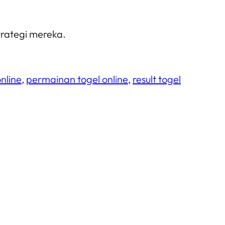
rategi mereka.
nline
, 
permainan togel online
, 
result togel