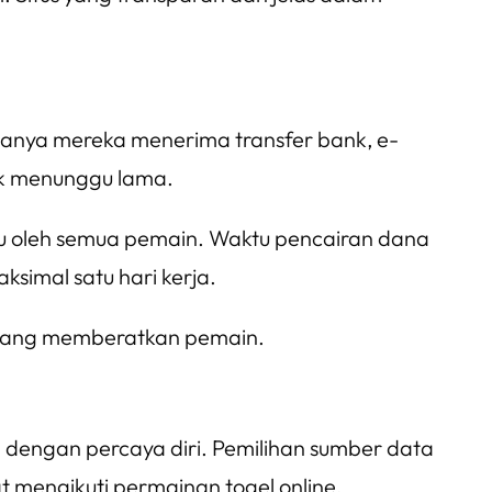
anya mereka menerima transfer bank, e-
tak menunggu lama.
kau oleh semua pemain. Waktu pencairan dana
simal satu hari kerja.
i yang memberatkan pemain.
 dengan percaya diri. Pemilihan sumber data
t mengikuti permainan togel online.