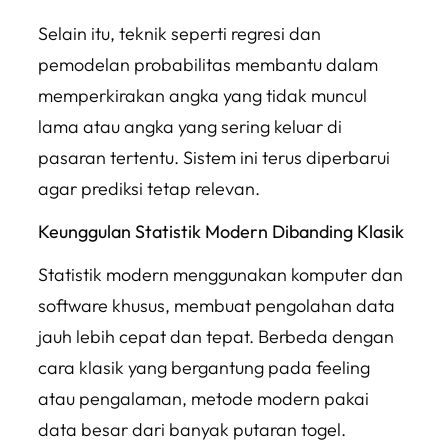
Selain itu, teknik seperti regresi dan
pemodelan probabilitas membantu dalam
memperkirakan angka yang tidak muncul
lama atau angka yang sering keluar di
pasaran tertentu. Sistem ini terus diperbarui
agar prediksi tetap relevan.
Keunggulan Statistik Modern Dibanding Klasik
Statistik modern menggunakan komputer dan
software khusus, membuat pengolahan data
jauh lebih cepat dan tepat. Berbeda dengan
cara klasik yang bergantung pada feeling
atau pengalaman, metode modern pakai
data besar dari banyak putaran togel.