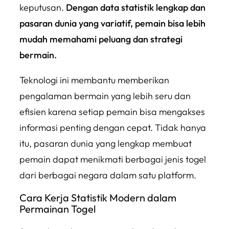
keputusan.
Dengan data statistik lengkap dan
pasaran dunia yang variatif, pemain bisa lebih
mudah memahami peluang dan strategi
bermain.
Teknologi ini membantu memberikan
pengalaman bermain yang lebih seru dan
efisien karena setiap pemain bisa mengakses
informasi penting dengan cepat. Tidak hanya
itu, pasaran dunia yang lengkap membuat
pemain dapat menikmati berbagai jenis togel
dari berbagai negara dalam satu platform.
Cara Kerja Statistik Modern dalam
Permainan Togel