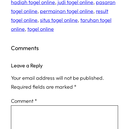
hadiah togel online
, 
judi togel online
, 
pasaran
togel online
, 
permainan togel online
, 
result
togel online
, 
situs togel online
, 
taruhan togel
online
, 
togel online
Comments
Leave a Reply
Your email address will not be published.
Required fields are marked
*
Comment
*