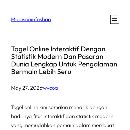
Skip
to
Madisoninfoshop
content
Togel Online Interaktif Dengan
Statistik Modern Dan Pasaran
Dunia Lengkap Untuk Pengalaman
Bermain Lebih Seru
May 27, 2026
·
wvcoa
Togel online kini semakin menarik dengan
hadirnya fitur interaktif dan statistik modern
yang memudahkan pemain dalam membuat