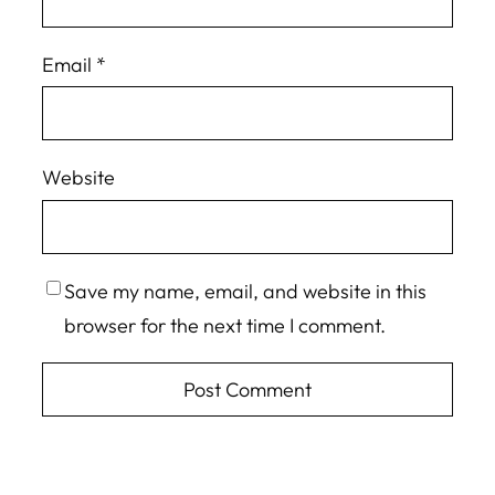
Email
*
Website
Save my name, email, and website in this
browser for the next time I comment.