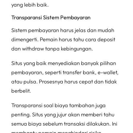
yang lebih baik.
Transparansi Sistem Pembayaran
Sistem pembayaran harus jelas dan mudah
dimengerti. Pemain harus tahu cara deposit
dan withdraw tanpa kebingungan.
Situs yang baik menyediakan banyak pilihan
pembayaran, seperti transfer bank, e-wallet,
atau pulsa. Prosesnya harus cepat dan tidak
berbelit.
Transparansi soal biaya tambahan juga
penting. Situs yang jujur akan memberi tahu
semua biaya sebelum transaksi dilakukan. Ini
membantu pemain menghindari risiko