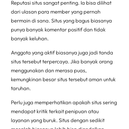
Reputasi situs sangat penting. Ia bisa dilihat
dari ulasan para member yang pernah
bermain di sana. Situs yang bagus biasanya
punya banyak komentar positif dan tidak
banyak keluhan.
Anggota yang aktif biasanya juga jadi tanda
situs tersebut terpercaya. Jika banyak orang
menggunakan dan merasa puas,
kemungkinan besar situs tersebut aman untuk
taruhan.
Perlu juga memperhatikan apakah situs sering
mendapat kritik terkait penipuan atau
layanan yang buruk. Situs dengan sedikit