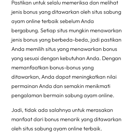
Pastikan untuk selalu memeriksa dan melihat
jenis bonus yang ditawarkan oleh situs sabung
ayam online terbaik sebelum Anda
bergabung. Setiap situs mungkin menawarkan
jenis bonus yang berbeda-beda, jadi pastikan
Anda memilih situs yang menawarkan bonus
yang sesuai dengan kebutuhan Anda. Dengan
memanfaatkan bonus-bonus yang
ditawarkan, Anda dapat meningkatkan nilai
permainan Anda dan semakin menikmati
pengalaman bermain sabung ayam online.
Jadi, tidak ada salahnya untuk merasakan
manfaat dari bonus menarik yang ditawarkan
oleh situs sabung ayam online terbaik.