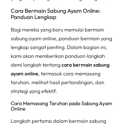
Cara Bermain Sabung Ayam Online:
Panduan Lengkap
Bagi mereka yang baru memulai bermain
sabung ayam online, panduan bermain yang
lengkap sangat penting. Dalam bagian ini,
kami akan memberikan panduan langkah
demi langkah tentang
cara bermain sabung
ayam online
, termasuk cara memasang
taruhan, melihat hasil pertandingan, dan
strategi yang efektif.
Cara Memasang Taruhan pada Sabung Ayam
Online
Langkah pertama dalam bermain sabung