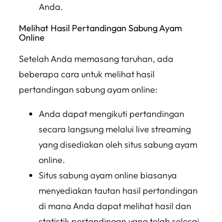
Anda.
Melihat Hasil Pertandingan Sabung Ayam
Online
Setelah Anda memasang taruhan, ada
beberapa cara untuk melihat hasil
pertandingan sabung ayam online:
Anda dapat mengikuti pertandingan
secara langsung melalui live streaming
yang disediakan oleh situs sabung ayam
online.
Situs sabung ayam online biasanya
menyediakan tautan hasil pertandingan
di mana Anda dapat melihat hasil dan
statistik pertandingan yang telah selesai.