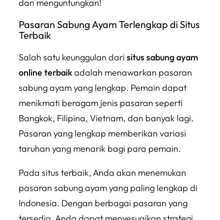
dan menguntungkan!
Pasaran Sabung Ayam Terlengkap di Situs
Terbaik
Salah satu keunggulan dari
situs sabung ayam
online terbaik
adalah menawarkan pasaran
sabung ayam yang lengkap. Pemain dapat
menikmati beragam jenis pasaran seperti
Bangkok, Filipina, Vietnam, dan banyak lagi.
Pasaran yang lengkap memberikan variasi
taruhan yang menarik bagi para pemain.
Pada situs terbaik, Anda akan menemukan
pasaran sabung ayam yang paling lengkap di
Indonesia. Dengan berbagai pasaran yang
tersedia, Anda dapat menyesuaikan strategi