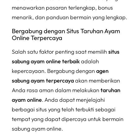
menawarkan pasaran terlengkap, bonus
menarik, dan panduan bermain yang lengkap.
Bergabung dengan Situs Taruhan Ayam
Online Terpercaya
Salah satu faktor penting saat memilih
situs
sabung ayam online terbaik
adalah
kepercayaan. Bergabung dengan
agen
sabung ayam terpercaya
akan memberikan
Anda rasa aman dalam melakukan
taruhan
ayam online
. Anda dapat menjelajahi
berbagai situs yang telah terbukti sebagai
tempat yang dapat dipercaya untuk bermain
sabung ayam online.