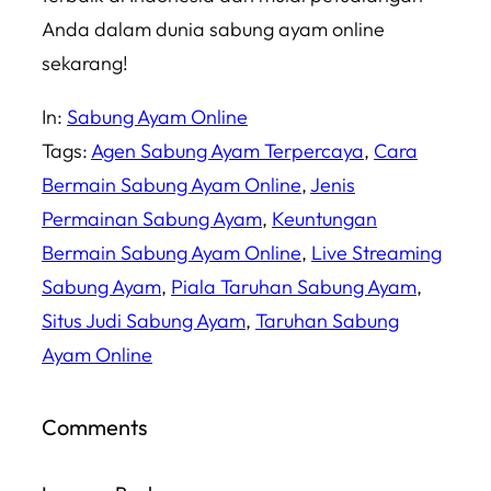
Anda dalam dunia sabung ayam online
sekarang!
In:
Sabung Ayam Online
Tags:
Agen Sabung Ayam Terpercaya
, 
Cara
Bermain Sabung Ayam Online
, 
Jenis
Permainan Sabung Ayam
, 
Keuntungan
Bermain Sabung Ayam Online
, 
Live Streaming
Sabung Ayam
, 
Piala Taruhan Sabung Ayam
, 
Situs Judi Sabung Ayam
, 
Taruhan Sabung
Ayam Online
Comments