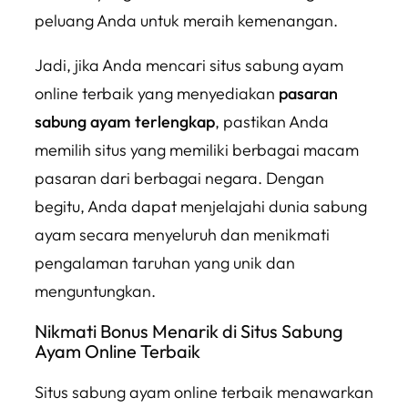
peluang Anda untuk meraih kemenangan.
Jadi, jika Anda mencari situs sabung ayam
online terbaik yang menyediakan
pasaran
sabung ayam terlengkap
, pastikan Anda
memilih situs yang memiliki berbagai macam
pasaran dari berbagai negara. Dengan
begitu, Anda dapat menjelajahi dunia sabung
ayam secara menyeluruh dan menikmati
pengalaman taruhan yang unik dan
menguntungkan.
Nikmati Bonus Menarik di Situs Sabung
Ayam Online Terbaik
Situs sabung ayam online terbaik menawarkan