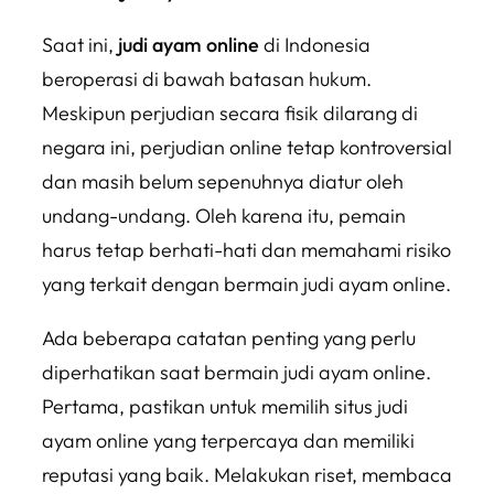
Saat ini,
judi ayam online
di Indonesia
beroperasi di bawah batasan hukum.
Meskipun perjudian secara fisik dilarang di
negara ini, perjudian online tetap kontroversial
dan masih belum sepenuhnya diatur oleh
undang-undang. Oleh karena itu, pemain
harus tetap berhati-hati dan memahami risiko
yang terkait dengan bermain judi ayam online.
Ada beberapa catatan penting yang perlu
diperhatikan saat bermain judi ayam online.
Pertama, pastikan untuk memilih situs judi
ayam online yang terpercaya dan memiliki
reputasi yang baik. Melakukan riset, membaca