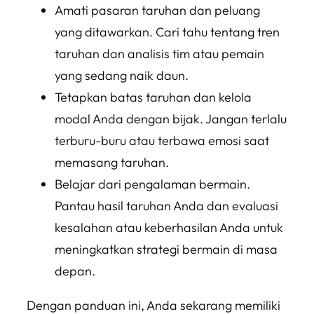
Amati pasaran taruhan dan peluang
yang ditawarkan. Cari tahu tentang tren
taruhan dan analisis tim atau pemain
yang sedang naik daun.
Tetapkan batas taruhan dan kelola
modal Anda dengan bijak. Jangan terlalu
terburu-buru atau terbawa emosi saat
memasang taruhan.
Belajar dari pengalaman bermain.
Pantau hasil taruhan Anda dan evaluasi
kesalahan atau keberhasilan Anda untuk
meningkatkan strategi bermain di masa
depan.
Dengan panduan ini, Anda sekarang memiliki