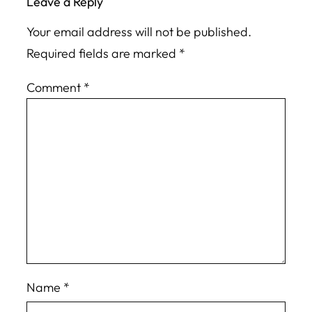
Leave a Reply
Your email address will not be published.
Required fields are marked
*
Comment
*
Name
*