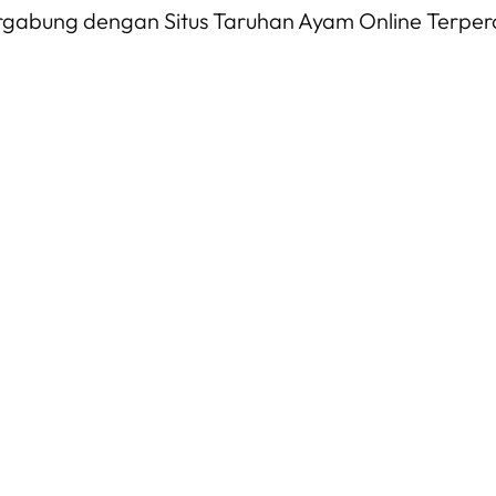
abung dengan Situs Taruhan Ayam Online Terperca