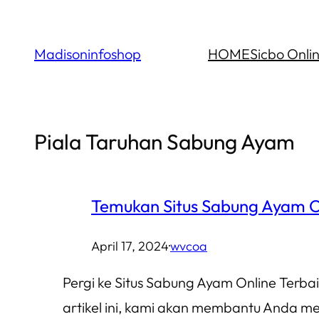
Skip
to
Madisoninfoshop
HOME
Sicbo Onli
content
Piala Taruhan Sabung Ayam
Temukan Situs Sabung Ayam On
April 17, 2024
·
wvcoa
Pergi ke Situs Sabung Ayam Online Terba
artikel ini, kami akan membantu Anda m