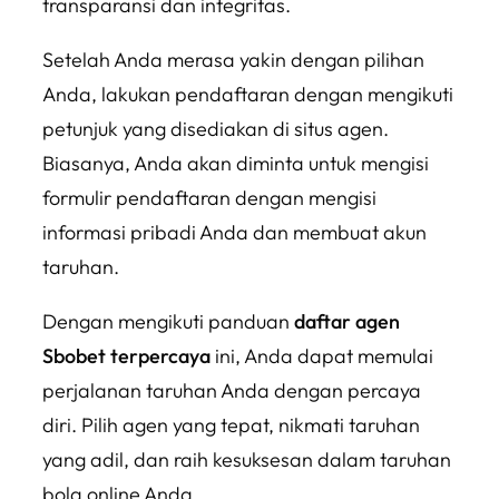
transparansi dan integritas.
Setelah Anda merasa yakin dengan pilihan
Anda, lakukan pendaftaran dengan mengikuti
petunjuk yang disediakan di situs agen.
Biasanya, Anda akan diminta untuk mengisi
formulir pendaftaran dengan mengisi
informasi pribadi Anda dan membuat akun
taruhan.
Dengan mengikuti panduan
daftar agen
Sbobet terpercaya
ini, Anda dapat memulai
perjalanan taruhan Anda dengan percaya
diri. Pilih agen yang tepat, nikmati taruhan
yang adil, dan raih kesuksesan dalam taruhan
bola online Anda.