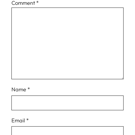
Comment
*
Name
*
Email
*