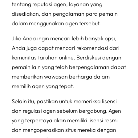
tentang reputasi agen, layanan yang
disediakan, dan pengalaman para pemain
dalam menggunakan agen tersebut.
Jika Anda ingin mencari lebih banyak opsi,
Anda juga dapat mencari rekomendasi dari
komunitas taruhan online. Berdiskusi dengan
pemain lain yang telah berpengalaman dapat
memberikan wawasan berharga dalam
memilih agen yang tepat.
Selain itu, pastikan untuk memeriksa lisensi
dan regulasi agen sebelum bergabung. Agen
yang terpercaya akan memiliki lisensi resmi
dan mengoperasikan situs mereka dengan