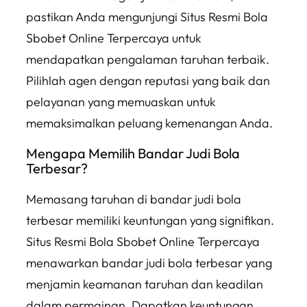
pastikan Anda mengunjungi Situs Resmi Bola
Sbobet Online Terpercaya untuk
mendapatkan pengalaman taruhan terbaik.
Pilihlah agen dengan reputasi yang baik dan
pelayanan yang memuaskan untuk
memaksimalkan peluang kemenangan Anda.
Mengapa Memilih Bandar Judi Bola
Terbesar?
Memasang taruhan di bandar judi bola
terbesar memiliki keuntungan yang signifikan.
Situs Resmi Bola Sbobet Online Terpercaya
menawarkan bandar judi bola terbesar yang
menjamin keamanan taruhan dan keadilan
dalam permainan. Dapatkan keuntungan