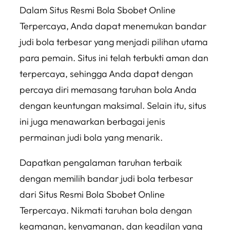
Dalam Situs Resmi Bola Sbobet Online
Terpercaya, Anda dapat menemukan bandar
judi bola terbesar yang menjadi pilihan utama
para pemain. Situs ini telah terbukti aman dan
terpercaya, sehingga Anda dapat dengan
percaya diri memasang taruhan bola Anda
dengan keuntungan maksimal. Selain itu, situs
ini juga menawarkan berbagai jenis
permainan judi bola yang menarik.
Dapatkan pengalaman taruhan terbaik
dengan memilih bandar judi bola terbesar
dari Situs Resmi Bola Sbobet Online
Terpercaya. Nikmati taruhan bola dengan
keamanan, kenyamanan, dan keadilan yang