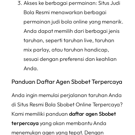
Akses ke berbagai permainan: Situs Judi
Bola Resmi menawarkan berbagai
permainan judi bola online yang menarik.
Anda dapat memilih dari berbagai jenis
taruhan, seperti taruhan live, taruhan
mix parlay, atau taruhan handicap,
sesuai dengan preferensi dan keahlian
Anda.
Panduan Daftar Agen Sbobet Terpercaya
Anda ingin memulai perjalanan taruhan Anda
di Situs Resmi Bola Sbobet Online Terpercaya?
Kami memiliki panduan
daftar agen Sbobet
terpercaya
yang akan membantu Anda
menemukan agen yang tepat. Dengan