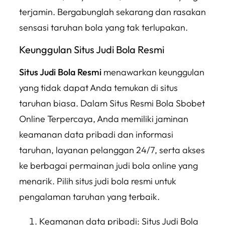
terjamin. Bergabunglah sekarang dan rasakan
sensasi taruhan bola yang tak terlupakan.
Keunggulan Situs Judi Bola Resmi
Situs Judi Bola Resmi
menawarkan keunggulan
yang tidak dapat Anda temukan di situs
taruhan biasa. Dalam Situs Resmi Bola Sbobet
Online Terpercaya, Anda memiliki jaminan
keamanan data pribadi dan informasi
taruhan, layanan pelanggan 24/7, serta akses
ke berbagai permainan judi bola online yang
menarik. Pilih situs judi bola resmi untuk
pengalaman taruhan yang terbaik.
Keamanan data pribadi: Situs Judi Bola