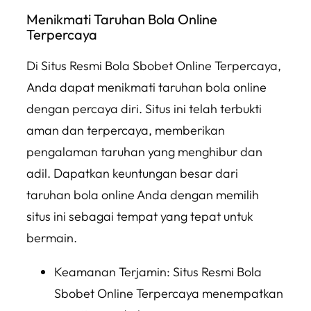
Menikmati Taruhan Bola Online
Terpercaya
Di Situs Resmi Bola Sbobet Online Terpercaya,
Anda dapat menikmati taruhan bola online
dengan percaya diri. Situs ini telah terbukti
aman dan terpercaya, memberikan
pengalaman taruhan yang menghibur dan
adil. Dapatkan keuntungan besar dari
taruhan bola online Anda dengan memilih
situs ini sebagai tempat yang tepat untuk
bermain.
Keamanan Terjamin: Situs Resmi Bola
Sbobet Online Terpercaya menempatkan