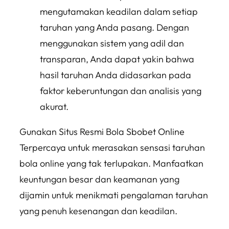
mengutamakan keadilan dalam setiap
taruhan yang Anda pasang. Dengan
menggunakan sistem yang adil dan
transparan, Anda dapat yakin bahwa
hasil taruhan Anda didasarkan pada
faktor keberuntungan dan analisis yang
akurat.
Gunakan Situs Resmi Bola Sbobet Online
Terpercaya untuk merasakan sensasi taruhan
bola online yang tak terlupakan. Manfaatkan
keuntungan besar dan keamanan yang
dijamin untuk menikmati pengalaman taruhan
yang penuh kesenangan dan keadilan.