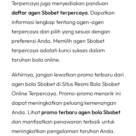
Terpercaya juga menyediakan panduan
daftar agen Sbobet terpercaya
. Dapatkan
informasi lengkap tentang agen-agen
terpercaya dan pilih yang sesuai dengan
preferensi Anda. Memilih agen Sbobet
terpercaya adalah kunci sukses dalam
taruhan bola online.
Akhirnya, jangan lewatkan promo terbaru dari
agen bola Sbobet di Situs Resmi Bola Sbobet
Online Terpercaya. Promo-promo menarik ini
dapat meningkatkan peluang kemenangan
Anda. Lihat
promo terbaru agen bola Sbobet
dan manfaatkan penawaran terbaik untuk
meningkatkan pengalaman taruhan Anda.