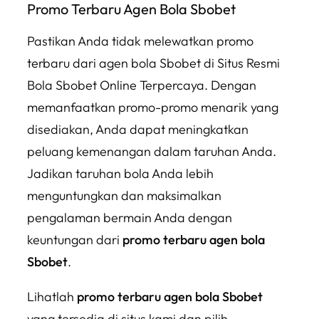
Promo Terbaru Agen Bola Sbobet
Pastikan Anda tidak melewatkan promo
terbaru dari agen bola Sbobet di Situs Resmi
Bola Sbobet Online Terpercaya. Dengan
memanfaatkan promo-promo menarik yang
disediakan, Anda dapat meningkatkan
peluang kemenangan dalam taruhan Anda.
Jadikan taruhan bola Anda lebih
menguntungkan dan maksimalkan
pengalaman bermain Anda dengan
keuntungan dari
promo terbaru agen bola
Sbobet
.
Lihatlah
promo terbaru agen bola Sbobet
yang tersedia di situs kami dan pilih