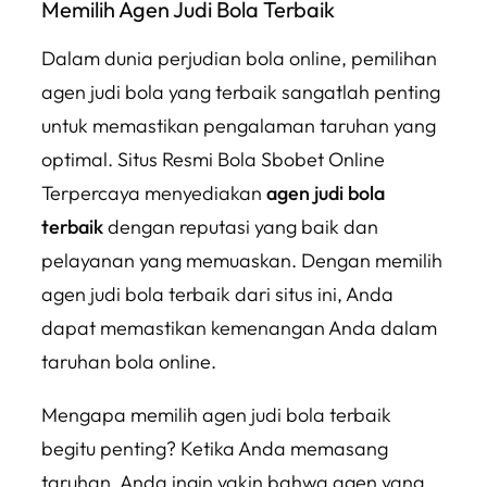
Memilih Agen Judi Bola Terbaik
Dalam dunia perjudian bola online, pemilihan
agen judi bola yang terbaik sangatlah penting
untuk memastikan pengalaman taruhan yang
optimal. Situs Resmi Bola Sbobet Online
Terpercaya menyediakan
agen judi bola
terbaik
dengan reputasi yang baik dan
pelayanan yang memuaskan. Dengan memilih
agen judi bola terbaik dari situs ini, Anda
dapat memastikan kemenangan Anda dalam
taruhan bola online.
Mengapa memilih agen judi bola terbaik
begitu penting? Ketika Anda memasang
taruhan, Anda ingin yakin bahwa agen yang