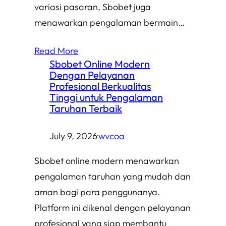
variasi pasaran, Sbobet juga
menawarkan pengalaman bermain…
Read More
Sbobet Online Modern
Dengan Pelayanan
Profesional Berkualitas
Tinggi untuk Pengalaman
Taruhan Terbaik
July 9, 2026
·
wvcoa
Sbobet online modern menawarkan
pengalaman taruhan yang mudah dan
aman bagi para penggunanya.
Platform ini dikenal dengan pelayanan
profesional yang siap membantu