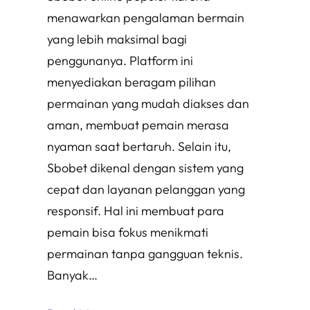
menawarkan pengalaman bermain
yang lebih maksimal bagi
penggunanya. Platform ini
menyediakan beragam pilihan
permainan yang mudah diakses dan
aman, membuat pemain merasa
nyaman saat bertaruh. Selain itu,
Sbobet dikenal dengan sistem yang
cepat dan layanan pelanggan yang
responsif. Hal ini membuat para
pemain bisa fokus menikmati
permainan tanpa gangguan teknis.
Banyak…