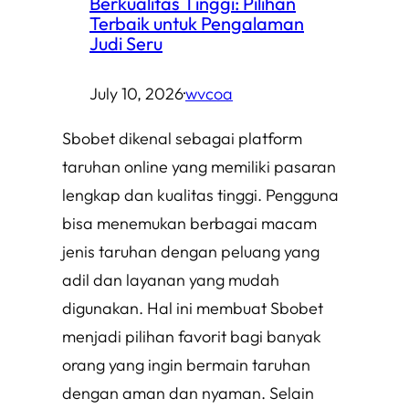
Berkualitas Tinggi: Pilihan
Terbaik untuk Pengalaman
Judi Seru
July 10, 2026
·
wvcoa
Sbobet dikenal sebagai platform
taruhan online yang memiliki pasaran
lengkap dan kualitas tinggi. Pengguna
bisa menemukan berbagai macam
jenis taruhan dengan peluang yang
adil dan layanan yang mudah
digunakan. Hal ini membuat Sbobet
menjadi pilihan favorit bagi banyak
orang yang ingin bermain taruhan
dengan aman dan nyaman. Selain