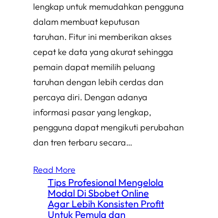
lengkap untuk memudahkan pengguna
dalam membuat keputusan
taruhan. Fitur ini memberikan akses
cepat ke data yang akurat sehingga
pemain dapat memilih peluang
taruhan dengan lebih cerdas dan
percaya diri. Dengan adanya
informasi pasar yang lengkap,
pengguna dapat mengikuti perubahan
dan tren terbaru secara…
Read More
Tips Profesional Mengelola
Modal Di Sbobet Online
Agar Lebih Konsisten Profit
Untuk Pemula dan