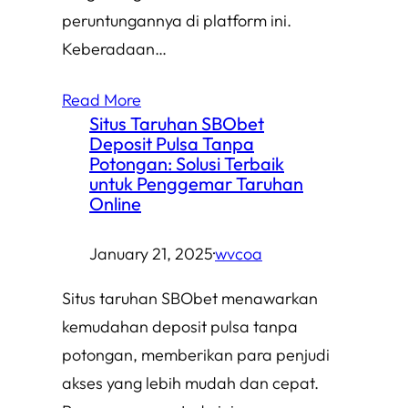
peruntungannya di platform ini.
Keberadaan…
Read More
Situs Taruhan SBObet
Deposit Pulsa Tanpa
Potongan: Solusi Terbaik
untuk Penggemar Taruhan
Online
January 21, 2025
·
wvcoa
Situs taruhan SBObet menawarkan
kemudahan deposit pulsa tanpa
potongan, memberikan para penjudi
akses yang lebih mudah dan cepat.