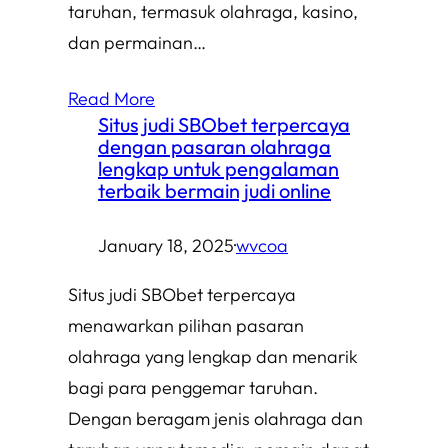
taruhan, termasuk olahraga, kasino,
dan permainan…
Read More
Situs judi SBObet terpercaya
dengan pasaran olahraga
lengkap untuk pengalaman
terbaik bermain judi online
January 18, 2025
·
wvcoa
Situs judi SBObet terpercaya
menawarkan pilihan pasaran
olahraga yang lengkap dan menarik
bagi para penggemar taruhan.
Dengan beragam jenis olahraga dan