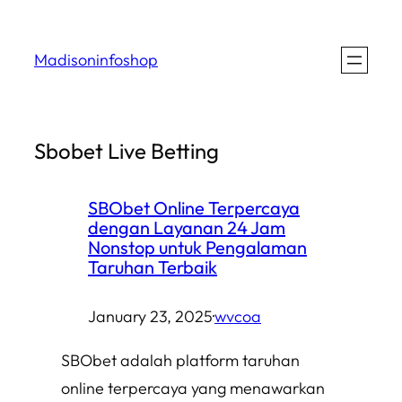
Skip
to
Madisoninfoshop
content
Sbobet Live Betting
SBObet Online Terpercaya
dengan Layanan 24 Jam
Nonstop untuk Pengalaman
Taruhan Terbaik
January 23, 2025
·
wvcoa
SBObet adalah platform taruhan
online terpercaya yang menawarkan