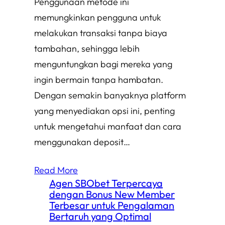
Penggunaan metode ini
memungkinkan pengguna untuk
melakukan transaksi tanpa biaya
tambahan, sehingga lebih
menguntungkan bagi mereka yang
ingin bermain tanpa hambatan.
Dengan semakin banyaknya platform
yang menyediakan opsi ini, penting
untuk mengetahui manfaat dan cara
menggunakan deposit…
Read More
Agen SBObet Terpercaya
dengan Bonus New Member
Terbesar untuk Pengalaman
Bertaruh yang Optimal