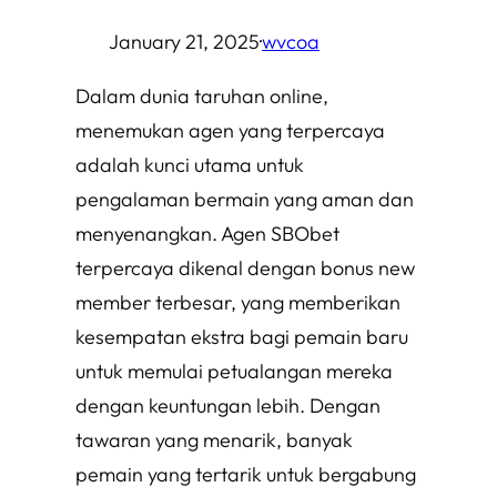
January 21, 2025
·
wvcoa
Dalam dunia taruhan online,
menemukan agen yang terpercaya
adalah kunci utama untuk
pengalaman bermain yang aman dan
menyenangkan. Agen SBObet
terpercaya dikenal dengan bonus new
member terbesar, yang memberikan
kesempatan ekstra bagi pemain baru
untuk memulai petualangan mereka
dengan keuntungan lebih. Dengan
tawaran yang menarik, banyak
pemain yang tertarik untuk bergabung