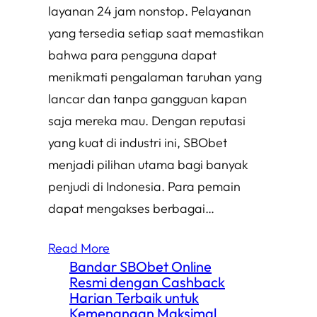
layanan 24 jam nonstop. Pelayanan
yang tersedia setiap saat memastikan
bahwa para pengguna dapat
menikmati pengalaman taruhan yang
lancar dan tanpa gangguan kapan
saja mereka mau. Dengan reputasi
yang kuat di industri ini, SBObet
menjadi pilihan utama bagi banyak
penjudi di Indonesia. Para pemain
dapat mengakses berbagai…
Read More
Bandar SBObet Online
Resmi dengan Cashback
Harian Terbaik untuk
Kemenangan Maksimal