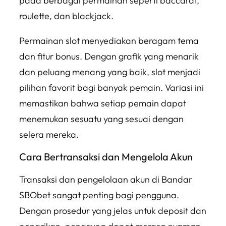
pada berbagai permainan seperti baccarat,
roulette, dan blackjack.
Permainan slot menyediakan beragam tema
dan fitur bonus. Dengan grafik yang menarik
dan peluang menang yang baik, slot menjadi
pilihan favorit bagi banyak pemain. Variasi ini
memastikan bahwa setiap pemain dapat
menemukan sesuatu yang sesuai dengan
selera mereka.
Cara Bertransaksi dan Mengelola Akun
Transaksi dan pengelolaan akun di Bandar
SBObet sangat penting bagi pengguna.
Dengan prosedur yang jelas untuk deposit dan