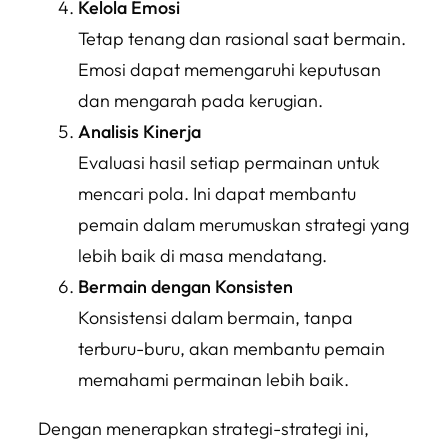
Kelola Emosi
Tetap tenang dan rasional saat bermain.
Emosi dapat memengaruhi keputusan
dan mengarah pada kerugian.
Analisis Kinerja
Evaluasi hasil setiap permainan untuk
mencari pola. Ini dapat membantu
pemain dalam merumuskan strategi yang
lebih baik di masa mendatang.
Bermain dengan Konsisten
Konsistensi dalam bermain, tanpa
terburu-buru, akan membantu pemain
memahami permainan lebih baik.
Dengan menerapkan strategi-strategi ini,