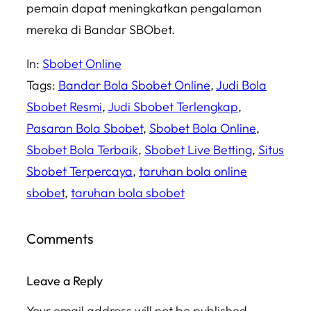
pemain dapat meningkatkan pengalaman
mereka di Bandar SBObet.
In:
Sbobet Online
Tags:
Bandar Bola Sbobet Online
, 
Judi Bola
Sbobet Resmi
, 
Judi Sbobet Terlengkap
, 
Pasaran Bola Sbobet
, 
Sbobet Bola Online
, 
Sbobet Bola Terbaik
, 
Sbobet Live Betting
, 
Situs
Sbobet Terpercaya
, 
taruhan bola online
sbobet
, 
taruhan bola sbobet
Comments
Leave a Reply
Your email address will not be published.