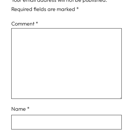
Required fields are marked
*
Comment
*
Name
*