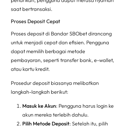
penarikan, pengguna dapat merasa nyaman
saat bertransaksi.
Proses Deposit Cepat
Proses deposit di Bandar SBObet dirancang
untuk menjadi cepat dan efisien. Pengguna
dapat memilih berbagai metode
pembayaran, seperti transfer bank, e-wallet,
atau kartu kredit.
Prosedur deposit biasanya melibatkan
langkah-langkah berikut:
Masuk ke Akun
: Pengguna harus login ke
akun mereka terlebih dahulu.
Pilih Metode Deposit
: Setelah itu, pilih