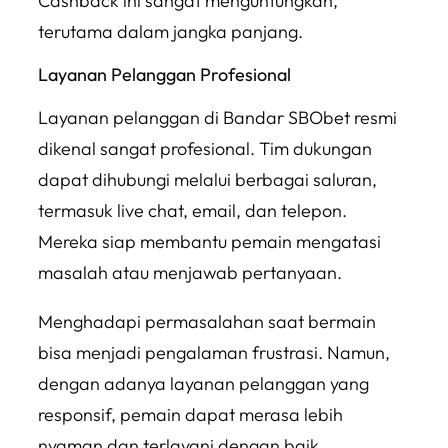
Cashback ini sangat menguntungkan,
terutama dalam jangka panjang.
Layanan Pelanggan Profesional
Layanan pelanggan di Bandar SBObet resmi
dikenal sangat profesional. Tim dukungan
dapat dihubungi melalui berbagai saluran,
termasuk live chat, email, dan telepon.
Mereka siap membantu pemain mengatasi
masalah atau menjawab pertanyaan.
Menghadapi permasalahan saat bermain
bisa menjadi pengalaman frustrasi. Namun,
dengan adanya layanan pelanggan yang
responsif, pemain dapat merasa lebih
nyaman dan terlayani dengan baik.