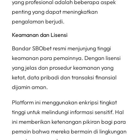
yang profesional adalah beberapa aspek
penting yang dapat meningkatkan
pengalaman berjudi.
Keamanan dan Lisensi
Bandar SBObet resmi menjunjung tinggi
keamanan para pemainnya. Dengan lisensi
yang jelas dan prosedur keamanan yang
ketat, data pribadi dan transaksi finansial
dijamin aman.
Platform ini menggunakan enkripsi tingkat
tinggi untuk melindungi informasi sensitif. Hal
ini memberikan ketenangan pikiran bagi para
pemain bahwa mereka bermain di lingkungan