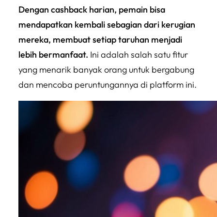
Dengan cashback harian, pemain bisa
mendapatkan kembali sebagian dari kerugian
mereka, membuat setiap taruhan menjadi
lebih bermanfaat.
Ini adalah salah satu fitur
yang menarik banyak orang untuk bergabung
dan mencoba peruntungannya di platform ini.