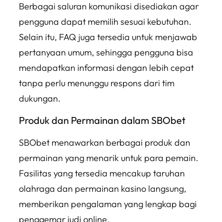
Berbagai saluran komunikasi disediakan agar
pengguna dapat memilih sesuai kebutuhan.
Selain itu, FAQ juga tersedia untuk menjawab
pertanyaan umum, sehingga pengguna bisa
mendapatkan informasi dengan lebih cepat
tanpa perlu menunggu respons dari tim
dukungan.
Produk dan Permainan dalam SBObet
SBObet menawarkan berbagai produk dan
permainan yang menarik untuk para pemain.
Fasilitas yang tersedia mencakup taruhan
olahraga dan permainan kasino langsung,
memberikan pengalaman yang lengkap bagi
penggemar judi online.