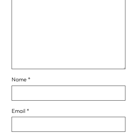
Name
*
Email
*