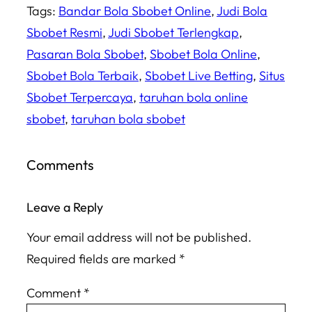
Tags:
Bandar Bola Sbobet Online
, 
Judi Bola
Sbobet Resmi
, 
Judi Sbobet Terlengkap
, 
Pasaran Bola Sbobet
, 
Sbobet Bola Online
, 
Sbobet Bola Terbaik
, 
Sbobet Live Betting
, 
Situs
Sbobet Terpercaya
, 
taruhan bola online
sbobet
, 
taruhan bola sbobet
Comments
Leave a Reply
Your email address will not be published.
Required fields are marked
*
Comment
*