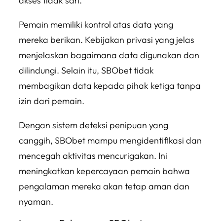
akses tidak sah.
Pemain memiliki kontrol atas data yang
mereka berikan. Kebijakan privasi yang jelas
menjelaskan bagaimana data digunakan dan
dilindungi. Selain itu, SBObet tidak
membagikan data kepada pihak ketiga tanpa
izin dari pemain.
Dengan sistem deteksi penipuan yang
canggih, SBObet mampu mengidentifikasi dan
mencegah aktivitas mencurigakan. Ini
meningkatkan kepercayaan pemain bahwa
pengalaman mereka akan tetap aman dan
nyaman.