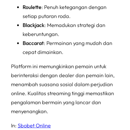
Roulette
: Penuh ketegangan dengan
setiap putaran roda.
Blackjack
: Memadukan strategi dan
keberuntungan.
Baccarat
: Permainan yang mudah dan
cepat dimainkan.
Platform ini memungkinkan pemain untuk
berinteraksi dengan dealer dan pemain lain,
menambah suasana sosial dalam perjudian
online. Kualitas streaming tinggi memastikan
pengalaman bermain yang lancar dan
menyenangkan.
In:
Sbobet Online