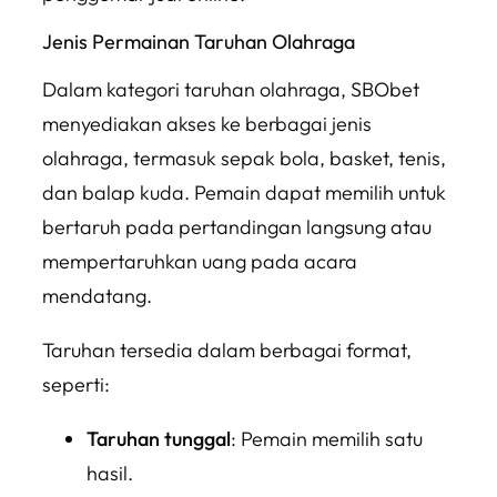
Jenis Permainan Taruhan Olahraga
Dalam kategori taruhan olahraga, SBObet
menyediakan akses ke berbagai jenis
olahraga, termasuk sepak bola, basket, tenis,
dan balap kuda. Pemain dapat memilih untuk
bertaruh pada pertandingan langsung atau
mempertaruhkan uang pada acara
mendatang.
Taruhan tersedia dalam berbagai format,
seperti:
Taruhan tunggal
: Pemain memilih satu
hasil.