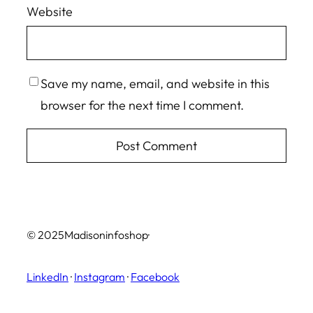
Website
Save my name, email, and website in this
browser for the next time I comment.
© 2025
Madisoninfoshop
·
LinkedIn
·
Instagram
·
Facebook