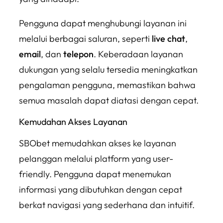
Pengguna dapat menghubungi layanan ini
melalui berbagai saluran, seperti
live chat
,
email
, dan
telepon
. Keberadaan layanan
dukungan yang selalu tersedia meningkatkan
pengalaman pengguna, memastikan bahwa
semua masalah dapat diatasi dengan cepat.
Kemudahan Akses Layanan
SBObet memudahkan akses ke layanan
pelanggan melalui platform yang user-
friendly. Pengguna dapat menemukan
informasi yang dibutuhkan dengan cepat
berkat navigasi yang sederhana dan intuitif.