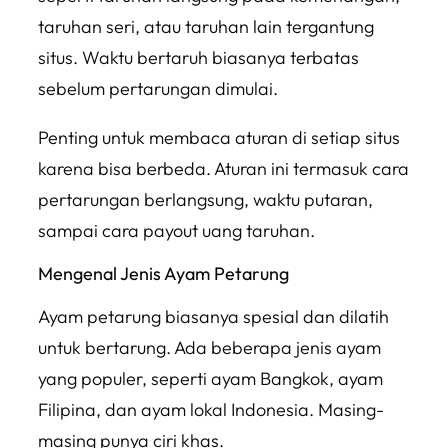
taruhan seri, atau taruhan lain tergantung
situs. Waktu bertaruh biasanya terbatas
sebelum pertarungan dimulai.
Penting untuk membaca aturan di setiap situs
karena bisa berbeda. Aturan ini termasuk cara
pertarungan berlangsung, waktu putaran,
sampai cara payout uang taruhan.
Mengenal Jenis Ayam Petarung
Ayam petarung biasanya spesial dan dilatih
untuk bertarung. Ada beberapa jenis ayam
yang populer, seperti ayam Bangkok, ayam
Filipina, dan ayam lokal Indonesia. Masing-
masing punya ciri khas.