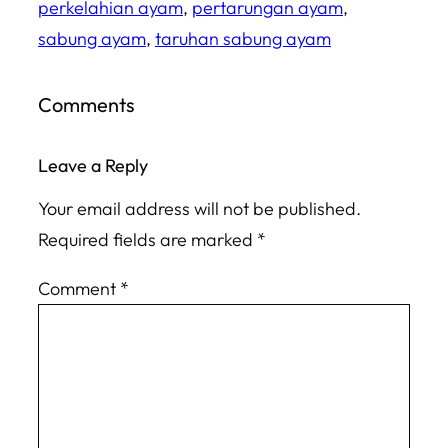
perkelahian ayam
, 
pertarungan ayam
, 
sabung ayam
, 
taruhan sabung ayam
Comments
Leave a Reply
Your email address will not be published.
Required fields are marked
*
Comment
*