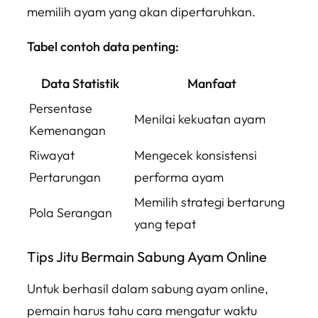
memilih ayam yang akan dipertaruhkan.
Tabel contoh data penting:
Data Statistik
Manfaat
Persentase
Menilai kekuatan ayam
Kemenangan
Riwayat
Mengecek konsistensi
Pertarungan
performa ayam
Memilih strategi bertarung
Pola Serangan
yang tepat
Tips Jitu Bermain Sabung Ayam Online
Untuk berhasil dalam sabung ayam online,
pemain harus tahu cara mengatur waktu