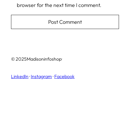
browser for the next time I comment.
© 2025
Madisoninfoshop
·
LinkedIn
·
Instagram
·
Facebook