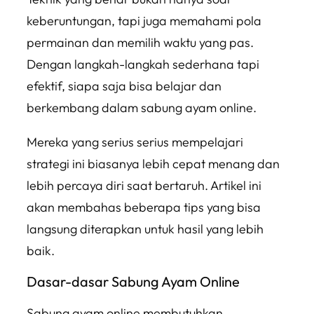
keberuntungan, tapi juga memahami pola
permainan dan memilih waktu yang pas.
Dengan langkah-langkah sederhana tapi
efektif, siapa saja bisa belajar dan
berkembang dalam sabung ayam online.
Mereka yang serius serius mempelajari
strategi ini biasanya lebih cepat menang dan
lebih percaya diri saat bertaruh. Artikel ini
akan membahas beberapa tips yang bisa
langsung diterapkan untuk hasil yang lebih
baik.
Dasar-dasar Sabung Ayam Online
Sabung ayam online membutuhkan