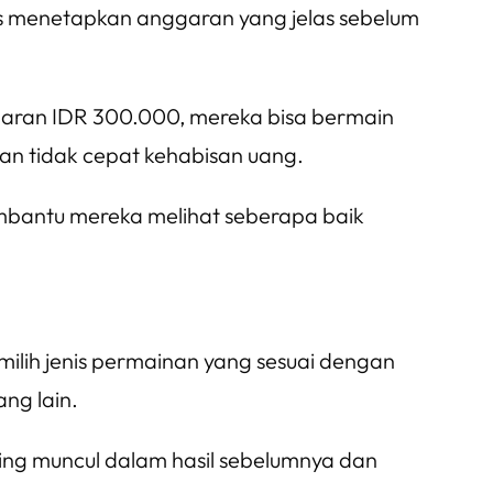
us menetapkan anggaran yang jelas sebelum
garan IDR 300.000, mereka bisa bermain
dan tidak cepat kehabisan uang.
bantu mereka melihat seberapa baik
ilih jenis permainan yang sesuai dengan
ng lain.
ring muncul dalam hasil sebelumnya dan