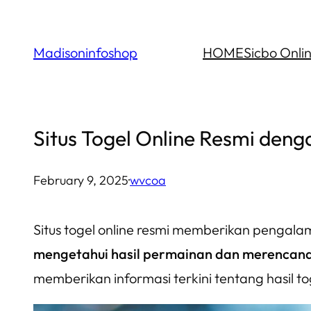
Skip
to
Madisoninfoshop
HOME
Sicbo Onli
content
Situs Togel Online Resmi den
February 9, 2025
·
wvcoa
Situs togel online resmi memberikan penga
mengetahui hasil permainan dan merencana
memberikan informasi terkini tentang hasil to