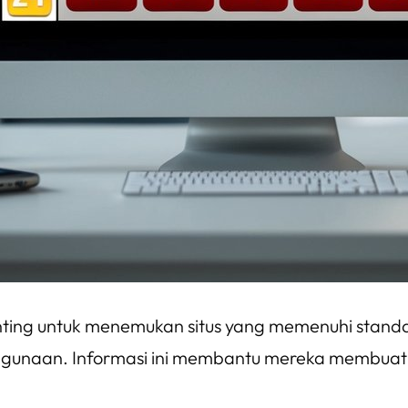
ting untuk menemukan situs yang memenuhi standar
gunaan. Informasi ini membantu mereka membuat k