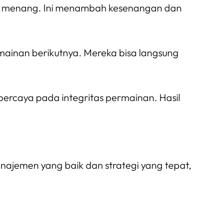
ka menang. Ini menambah kesenangan dan
mainan berikutnya. Mereka bisa langsung
ercaya pada integritas permainan. Hasil
ajemen yang baik dan strategi yang tepat,