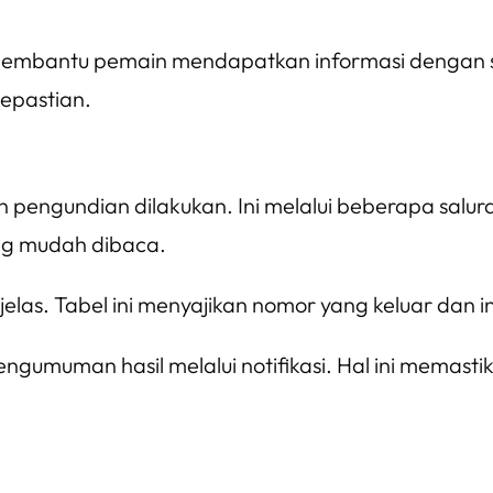
membantu pemain mendapatkan informasi dengan se
epastian.
 pengundian dilakukan. Ini melalui beberapa saluran,
ng mudah dibaca.
jelas. Tabel ini menyajikan nomor yang keluar dan 
pengumuman hasil melalui notifikasi. Hal ini memas