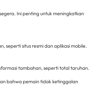
gera. Ini penting untuk meningkatkan
 seperti situs resmi dan aplikasi mobile.
informasi tambahan, seperti total taruhan.
tikan bahwa pemain tidak ketinggalan