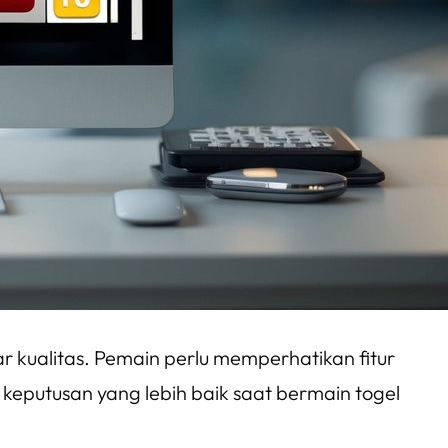
 kualitas. Pemain perlu memperhatikan fitur
eputusan yang lebih baik saat bermain togel