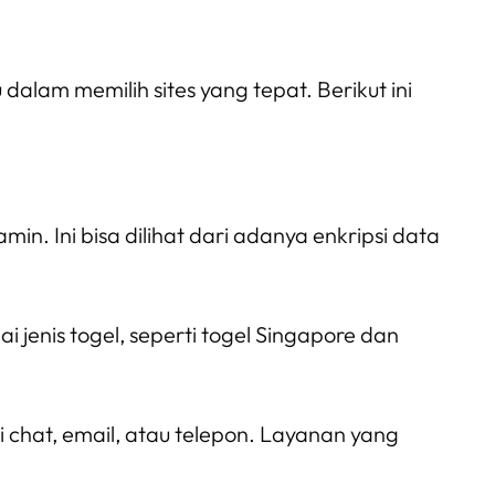
alam memilih sites yang tepat. Berikut ini
amin. Ini bisa dilihat dari adanya enkripsi data
 jenis togel, seperti togel Singapore dan
 chat, email, atau telepon. Layanan yang