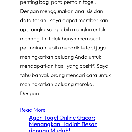
penting bagi para pemain togel.
Dengan menggunakan analisis dan
data terkini, saya dapat memberikan
opsi angka yang lebih mungkin untuk
menang. Ini tidak hanya membuat
permainan lebih menarik tetapi juga
meningkatkan peluang Anda untuk
mendapatkan hasil yang positif. Saya
tahu banyak orang mencari cara untuk
meningkatkan peluang mereka.
Dengan…
Read More
Agen Togel Online Gacor:
Menangkan Hadiah Besar
dengan Mudah!