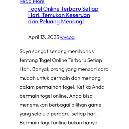
Read More
Togel Online Terbaru Setiap
Hari: Temukan Keseruan
dan Peluang Menang!
April 13, 2025
·
wvcoa
Saya sangat senang membahas
tentang Togel Online Terbaru Setiap
Hari. Banyak orang yang mencari cara
mudah untuk bermain dan menang
dalam permainan togel. Ketika Anda
bermain togel online, Anda bisa
menemukan berbagai pilihan game
yang selalu diperbarui setiap hari.
Bermain togel online bukan hanya