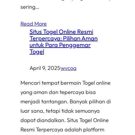
sering…
Read More
Situs Togel Online Resmi
Terpercaya: Pilihan Aman
untuk Para Penggemar
Togel
April 9, 2025
·
wvcoa
Mencari tempat bermain Togel online
yang aman dan tepercaya bisa
menjadi tantangan. Banyak pilihan di
luar sana, tetapi tidak semuanya
dapat diandalkan. Situs Togel Online
Resmi Terpercaya adalah platform