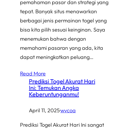
pemahaman pasar dan strategi yang
tepat. Banyak situs menawarkan
berbagai jenis permainan togel yang
bisa kita pilih sesuai keinginan. Saya
menemukan bahwa dengan
memahami pasaran yang ada, kita
dapat meningkatkan peluang…
Read More
Prediksi Togel Akurat Hari
Ini: Temukan Angka
Keberuntunganmu!
April 11, 2025
·
wvcoa
Prediksi Togel Akurat Hari Ini sangat