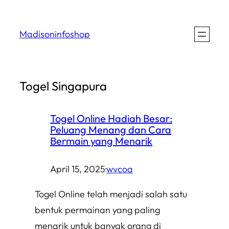
Skip
to
Madisoninfoshop
content
Togel Singapura
Togel Online Hadiah Besar:
Peluang Menang dan Cara
Bermain yang Menarik
April 15, 2025
·
wvcoa
Togel Online telah menjadi salah satu
bentuk permainan yang paling
menarik untuk banyak orang di