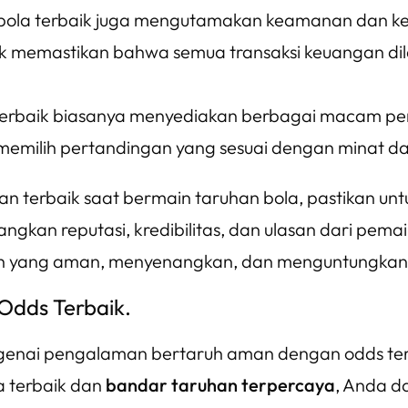
 bola terbaik juga mengutamakan keamanan dan k
tuk memastikan bahwa semua transaksi keuangan d
 terbaik biasanya menyediakan berbagai macam pe
 memilih pertandingan yang sesuai dengan minat 
erbaik saat bermain taruhan bola, pastikan untuk
an reputasi, kredibilitas, dan ulasan dari pemain
h yang aman, menyenangkan, dan menguntungkan
dds Terbaik.
ngenai pengalaman bertaruh aman dengan odds terba
la terbaik dan
bandar taruhan terpercaya
, Anda 