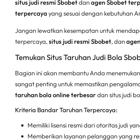
situs judi resmi Sbobet
dan
agen Sbobet ter
terpercaya
yang sesuai dengan kebutuhan A
Jangan lewatkan kesempatan untuk mendapatk
terpercaya,
situs judi resmi Sbobet
, dan
agen
Temukan Situs Taruhan Judi Bola Sbob
Bagian ini akan membantu Anda menemukan si
sangat penting untuk memastikan pengalaman
taruhan bola online terbesar
dan situs judi b
Kriteria Bandar Taruhan Terpercaya:
Memiliki lisensi resmi dari otoritas judi ya
Memberikan layanan pelanggan yang res