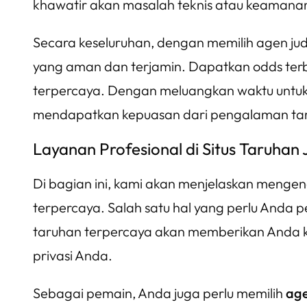
khawatir akan masalah teknis atau keamana
Secara keseluruhan, dengan memilih agen ju
yang aman dan terjamin. Dapatkan odds terbai
terpercaya. Dengan meluangkan waktu untu
mendapatkan kepuasan dari pengalaman ta
Layanan Profesional di Situs Taruhan 
Di bagian ini, kami akan menjelaskan mengena
terpercaya. Salah satu hal yang perlu Anda 
taruhan terpercaya akan memberikan Anda 
privasi Anda.
Sebagai pemain, Anda juga perlu memilih
age