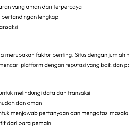
ran yang aman dan terpercaya
 pertandingan lengkap
ansaksi
ga merupakan faktor penting. Situs dengan juml
ncari platform dengan reputasi yang baik dan pop
ntuk melindungi data dan transaksi
 mudah dan aman
ntuk menjawab pertanyaan dan mengatasi masala
itif dari para pemain