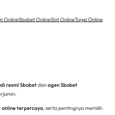
m Online
Sbobet Online
Slot Online
Togel Online
judi resmi Sbobet
dan
agen Sbobet
rjamin.
t online terpercaya
, serta pentingnya memilih