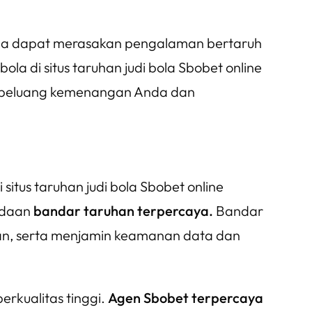
Anda dapat merasakan pengalaman bertaruh
a di situs taruhan judi bola Sbobet online
n peluang kemenangan Anda dan
itus taruhan judi bola Sbobet online
radaan
bandar taruhan terpercaya.
Bandar
n, serta menjamin keamanan data dan
rkualitas tinggi.
Agen Sbobet terpercaya