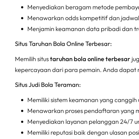
Menyediakan beragam metode pembaya
Menawarkan odds kompetitif dan jadwal
Menjamin keamanan data pribadi dan tr
Situs Taruhan Bola Online Terbesar:
Memilih situs
taruhan bola online terbesar
ju
kepercayaan dari para pemain. Anda dapat me
Situs Judi Bola Teraman:
Memiliki sistem keamanan yang canggih u
Menawarkan proses pendaftaran yang
Menyediakan layanan pelanggan 24/7 u
Memiliki reputasi baik dengan ulasan pos