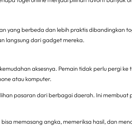
 yang berbeda dan lebih praktis dibandingkan tog
an langsung dari gadget mereka.
a kemudahan aksesnya. Pemain tidak perlu pergi ke 
hone atau komputer.
pilihan pasaran dari berbagai daerah. Ini membuat 
n bisa memasang angka, memeriksa hasil, dan mena