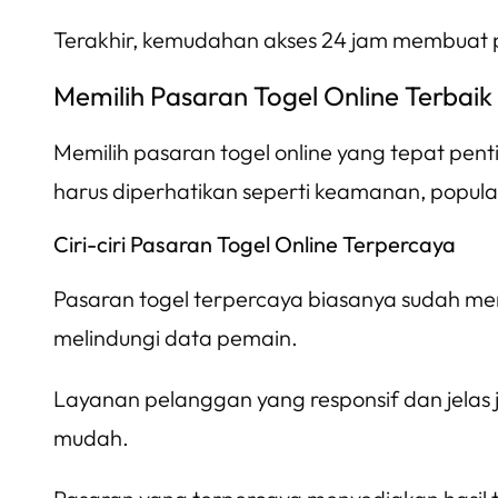
Terakhir, kemudahan akses 24 jam membuat p
Memilih Pasaran Togel Online Terbaik
Memilih pasaran togel online yang tepat 
harus diperhatikan seperti keamanan, popula
Ciri-ciri Pasaran Togel Online Terpercaya
Pasaran togel terpercaya biasanya sudah memi
melindungi data pemain.
Layanan pelanggan yang responsif dan jelas 
mudah.