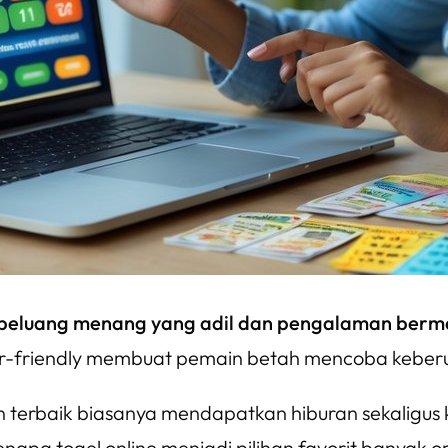
h peluang menang yang adil dan pengalaman ber
user-friendly membuat pemain betah mencoba kebe
an terbaik biasanya mendapatkan hiburan sekalig
apa togel online menjadi pilihan favorit banyak or