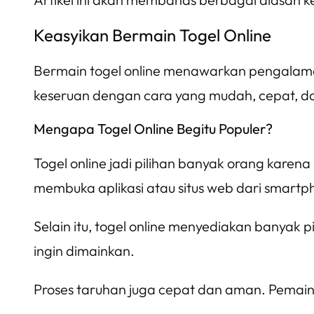
Keasyikan Bermain Togel Online
Bermain togel online menawarkan pengalaman
keseruan dengan cara yang mudah, cepat, d
Mengapa Togel Online Begitu Populer?
Togel online jadi pilihan banyak orang karen
membuka aplikasi atau situs web dari smartp
Selain itu, togel online menyediakan banyak 
ingin dimainkan.
Proses taruhan juga cepat dan aman. Pemai