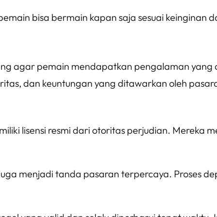
emain bisa bermain kapan saja sesuai keinginan d
penting agar pemain mendapatkan pengalaman yan
ritas, dan keuntungan yang ditawarkan oleh pasara
liki lisensi resmi dari otoritas perjudian. Merek
juga menjadi tanda pasaran terpercaya. Proses de