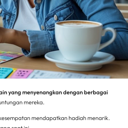
main yang menyenangkan dengan berbagai
runtungan mereka.
us kesempatan mendapatkan hadiah menarik.
ang saat ini.